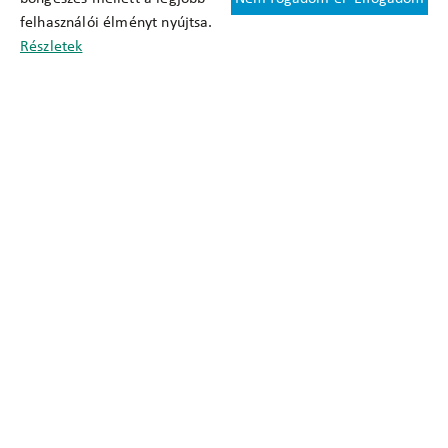
Felhasználási feltételek
felhasználói élményt nyújtsa.
Cookie nyilatkozat
Részletek
Adatkezelési tájékoztató
Oldaltérkép
Közadatkereső
Akadálymentesítési nyilatkozat
Impresszum
okfo@okfo.gov.hu
+361 356 1522
1125 Budapest, Diós árok 3.