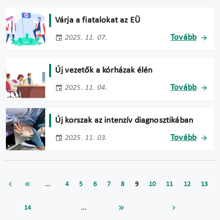
Várja a fiatalokat az EÜ
Tovább
2025. 11. 07.
Új vezetők a kórházak élén
Tovább
2025. 11. 04.
Új korszak az intenzív diagnosztikában
Tovább
2025. 11. 03.
…
4
5
6
7
8
9
10
11
12
13
…
14