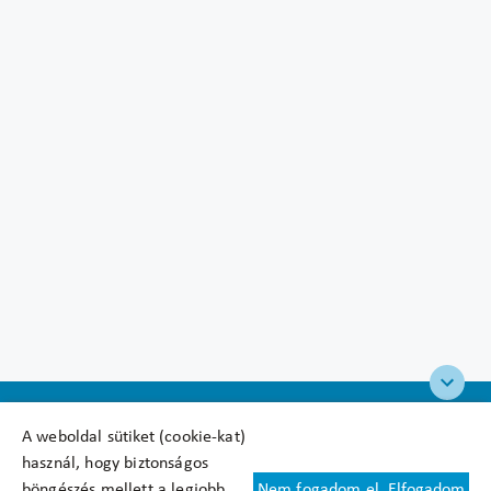
A weboldal sütiket (cookie-kat)
használ, hogy biztonságos
böngészés mellett a legjobb
Nem fogadom el
Elfogadom