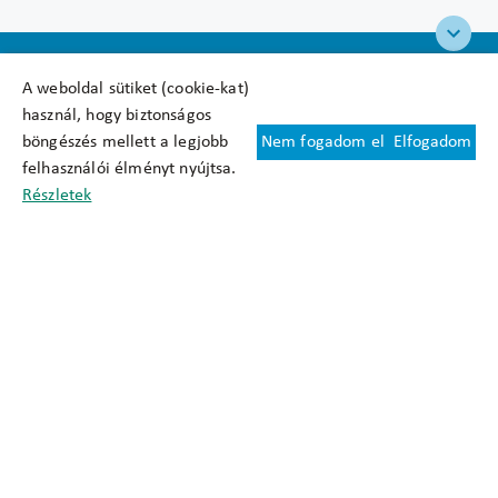
A weboldal sütiket (cookie-kat)
használ, hogy biztonságos
böngészés mellett a legjobb
Nem fogadom el
Elfogadom
Felhasználási feltételek
felhasználói élményt nyújtsa.
Cookie nyilatkozat
Részletek
Adatkezelési tájékoztató
Oldaltérkép
Közadatkereső
Akadálymentesítési nyilatkozat
Impresszum