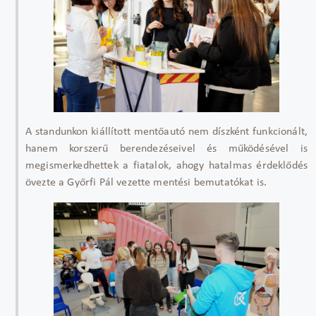
A standunkon kiállított mentőautó nem díszként funkcionált,
hanem korszerű berendezéseivel és működésével is
megismerkedhettek a fiatalok, ahogy hatalmas érdeklődés
övezte a Győrfi Pál vezette mentési bemutatókat is.