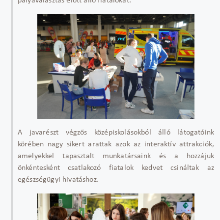
pályaválasztás előtt álló fiatalokat.
A javarészt végzős középiskolásokból álló látogatóink
körében nagy sikert arattak azok az interaktív attrakciók,
amelyekkel tapasztalt munkatársaink és a hozzájuk
önkéntesként csatlakozó fiatalok kedvet csináltak az
egészségügyi hivatáshoz.