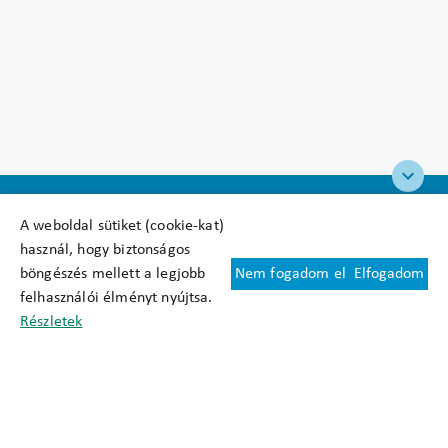
A weboldal sütiket (cookie-kat)
használ, hogy biztonságos
böngészés mellett a legjobb
Nem fogadom el
Elfogadom
Felhasználási feltételek
felhasználói élményt nyújtsa.
Cookie nyilatkozat
Részletek
Adatkezelési tájékoztató
Oldaltérkép