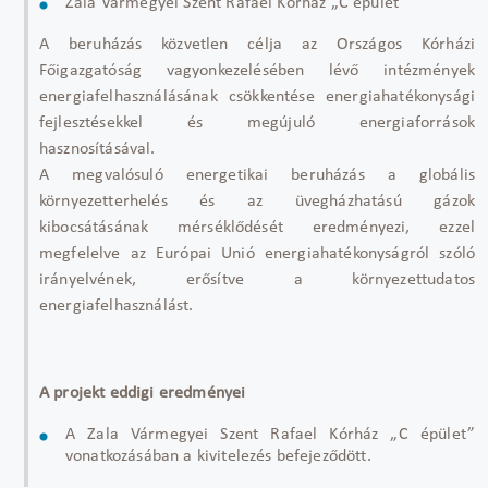
Zala Vármegyei Szent Rafael Kórház „C épület”
A beruházás közvetlen célja az Országos Kórházi
Főigazgatóság vagyonkezelésében lévő intézmények
energiafelhasználásának csökkentése energiahatékonysági
fejlesztésekkel és megújuló energiaforrások
hasznosításával.
A megvalósuló energetikai beruházás a globális
környezetterhelés és az üvegházhatású gázok
kibocsátásának mérséklődését eredményezi, ezzel
megfelelve az Európai Unió energiahatékonyságról szóló
irányelvének, erősítve a környezettudatos
energiafelhasználást.
A projekt eddigi eredményei
A Zala Vármegyei Szent Rafael Kórház „C épület”
vonatkozásában a kivitelezés befejeződött.