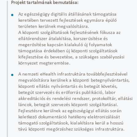
Projekt tartalmának bemutatása:
Az egészségügy digitális átállásának támogatása
keretében tervezett fejlesztések egymásra épülő
területen kerülnek megvalósításra.
A központi szolgáltatások fejlesztésének fókusza az
ellátórendszer átalakítása, korszerűsítése és
megerősítése kapcsán kialakuló új folyamatok
támogatása érdekében új központi szolgáltatások
kifejlesztése és bevezetése, a szükséges szabályozási
környezet megteremtése.
A nemzeti eHealth infrastruktúra továbbfejlesztésével
megvalósításra kerülnek a központi betegnyilvántartás,
központi ellátás nyilvántartás és betegút követés,
betegút szervezés és erőforrás publikáció, labor
akkreditációs és rendelési rendszer, protokolltár, ellátási
láncok, betegút szervezés központi szolgáltatásai.
Fejlesztésre kerülnek az egészségügyi ellátás során
keletkező dokumentáció hatékony elektronizálását
támogató szolgáltatások, kialakításra kerül a hosszú
távú központi megőrzéshez szükséges infrastruktúra.