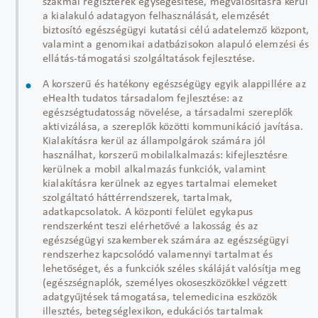
szakmai regiszterek egységesítése, megvalósításra kerül
a kialakuló adatagyon felhasználását, elemzését
biztosító egészségügyi kutatási célú adatelemző központ,
valamint a genomikai adatbázisokon alapuló elemzési és
ellátás-támogatási szolgáltatások fejlesztése.
A korszerű és hatékony egészségügy egyik alappillére az
eHealth tudatos társadalom fejlesztése: az
egészségtudatosság növelése, a társadalmi szereplők
aktivizálása, a szereplők közötti kommunikáció javítása.
Kialakításra kerül az állampolgárok számára jól
használhat, korszerű mobilalkalmazás: kifejlesztésre
kerülnek a mobil alkalmazás funkciók, valamint
kialakításra kerülnek az egyes tartalmai elemeket
szolgáltató háttérrendszerek, tartalmak,
adatkapcsolatok. A központi felület egykapus
rendszerként teszi elérhetővé a lakosság és az
egészségügyi szakemberek számára az egészségügyi
rendszerhez kapcsolódó valamennyi tartalmat és
lehetőséget, és a funkciók széles skáláját valósítja meg
(egészségnaplók, személyes okoseszközökkel végzett
adatgyűjtések támogatása, telemedicina eszközök
illesztés, betegséglexikon, edukációs tartalmak