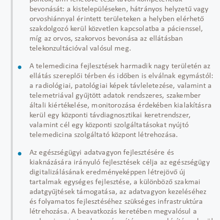
bevonását: a kistelepüléseken, hátrányos helyzetű vagy
orvoshiánnyal érintett területeken a helyben elérhető
szakdolgozó kerül közvetlen kapcsolatba a pácienssel,
míg az orvos, szakorvos bevonása az ellátásban
telekonzultációval valósul meg.
A telemedicina fejlesztések harmadik nagy területén az
ellátás szereplői térben és időben is elválnak egymástól:
a radiológiai, patológiai képek távleletezése, valamint a
telemetriával gyűjtött adatok rendszeres, szakember
általi kiértékelése, monitorozása érdekében kialakításra
kerül egy központi távdiagnosztikai keretrendszer,
valamint cél egy központi szolgáltatásokat nyújtó
telemedicina szolgáltató központ létrehozása.
Az egészségügyi adatvagyon fejlesztésére és
kiaknázására irányuló fejlesztések célja az egészségügy
digitalizálásának eredményeképpen létrejövő új
tartalmak egységes fejlesztése, a különböző szakmai
adatgyűjtések támogatása, az adatvagyon kezeléséhez
és folyamatos fejlesztéséhez szükséges infrastruktúra
létrehozása. A beavatkozás keretében megvalósul a