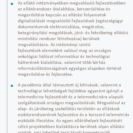
Az ellátó intézményekben megvalósuló fejlesztésekben
az ellátórendszer átalakítása, korszerűsítése és
megerősítése kapcsán az ellátási folyamatok
digitalizálását megvalósító fejlesztések (egészségügyi
dokumentumok elektronizálása, megőrzése,
betegirányítási megoldások, járó- és fekvőbeteg ellátási
minősítési rendszer létrehozása) kerülnek
megvalósításra. Az intézményi szintű
fejlesztések elemeként valósul meg az országos
onkológiai hálózat informatikai és technológiai
hátterének kialakítása, valamint több kórház
információbiztonságának egységes alapokon történő
megerősítése és fejlesztése.
A pandémia által támasztott új kihívások, valamint a
technológiai lehetőségek fejlődése egyaránt igényli a
telemedicina fejlesztését és a telemedicinára alapuló
szolgáltatások országos megvalósítását. Megvalósul az
alap- és járóbeteg szakellátás területén az ellátások
eszközrendszerének fejlesztése és a korszerű telemetriás
eszközök illesztése. Az egyes ellátóhelyek fejlesztését
célzó projektekben kialakításra kerülnek olyan ellátási
pontok, ami lehetővé teszi távoli kompetenciák