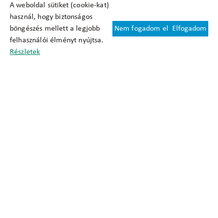
A weboldal sütiket (cookie-kat)
használ, hogy biztonságos
böngészés mellett a legjobb
Nem fogadom el
Elfogadom
Felhasználási feltételek
felhasználói élményt nyújtsa.
Cookie nyilatkozat
Részletek
Adatkezelési tájékoztató
Oldaltérkép
Közadatkereső
Akadálymentesítési nyilatkozat
Impresszum
okfo@okfo.gov.hu
+361 356 1522