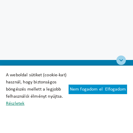
A weboldal sütiket (cookie-kat)
használ, hogy biztonságos
böngészés mellett a legjobb
Nem fogadom el
Elfogadom
Felhasználási feltételek
felhasználói élményt nyújtsa.
Cookie nyilatkozat
Részletek
Adatkezelési tájékoztató
Oldaltérkép