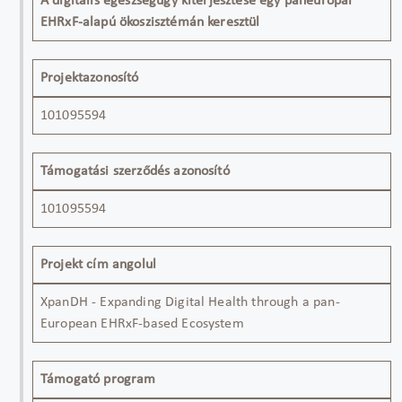
A digitális egészségügy kiterjesztése egy páneurópai
EHRxF-alapú ökoszisztémán keresztül
Projektazonosító
101095594
Támogatási szerződés azonosító
101095594
Projekt cím angolul
XpanDH - Expanding Digital Health through a pan-
European EHRxF-based Ecosystem
Támogató program