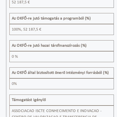
52 187,5 €
Az OKFŐ-re jutó támogatás a programból (%)
100%, 52 187,5 €
Az OKFŐ-re jutó hazai társfinanszírozás (%)
0 %
Az OKFŐ által biztosított önerő intézményi forrásból (%)
0%
Támogatást igénylő
ASSOCIACAO ISCTE CONHECIMENTO E INOVACAO -