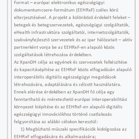
Format – európai elektronikus egészségügyi
dokumentumcsere-formátum (EEHRxF) széles körű
elterjesztésével. A projekt a különböző érdekelt feleket –
betegek és betegszervezetek, egészségügyi szolgáltatók,
eHealth infrastruktúra szolgáltatói, internetszolgáltatók,
szabványfejlesztő szervezetek és az ipar hálózatait – aktív
partnerként vonja be az EEHRxF-en alapuló közös
szolgáltatások létrehozása érdekében.
Az XpanDH célja az egyének és szervezetek felkészítése
és kapacitásépítése az EEHRxF közös elfogadásán alapuló
interoperábilis digitális egészségügyi megoldások
létrehozására, adaptálására és célzott használatára.
Ennek elérése érdekében az XpanDH fő célja egy
fenntartható és méretezhető európai interoperabilitási
környezet kiépítése és az EEHRxF-en alapuló digitális
egészségügyi innovációkhoz történő csatlakozás
felgyorsítása az alábbi célokon keresztül:
1) Megbízható műszaki specifikációk kidolgozása az
EEHRxF elfogadására és alkalmazására;