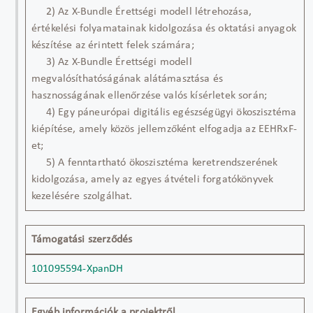
2) Az X-Bundle Érettségi modell létrehozása,
értékelési folyamatainak kidolgozása és oktatási anyagok
készítése az érintett felek számára;
3) Az X-Bundle Érettségi modell
megvalósíthatóságának alátámasztása és
hasznosságának ellenőrzése valós kísérletek során;
4) Egy páneurópai digitális egészségügyi ökoszisztéma
kiépítése, amely közös jellemzőként elfogadja az EEHRxF-
et;
5) A fenntartható ökoszisztéma keretrendszerének
kidolgozása, amely az egyes átvételi forgatókönyvek
kezelésére szolgálhat.
Támogatási szerződés
101095594-XpanDH
Egyéb információk a projektről