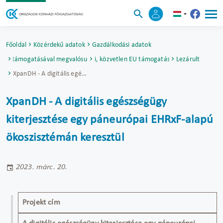
Főoldal
Közérdekű adatok
Gazdálkodási adatok
Unió támogatásával megvalósuló fejlesztések
Nemzetközi, közvetlen EU támogatású projektek
Lezárult
XpanDH - A digitális egészségügy kiterjesztése egy páneurópai EHRxF-alapú ökoszisztémán keresztül
XpanDH - A digitális egészségügy
kiterjesztése egy páneurópai EHRxF-alapú
ökoszisztémán keresztül
2023. márc. 20.
Projekt cím