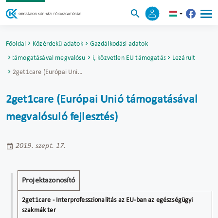
Főoldal
Közérdekű adatok
Gazdálkodási adatok
Unió támogatásával megvalósuló fejlesztések
Nemzetközi, közvetlen EU támogatású projektek
Lezárult
2get1care (Európai Unió támogatásával megvalósuló fejlesztés)
2get1care (Európai Unió támogatásával
megvalósuló fejlesztés)
2019. szept. 17.
Projekt
2get1care -
Projektazonosító
cím
Interprofesszionalitás
az EU-ban az
egészségügyi