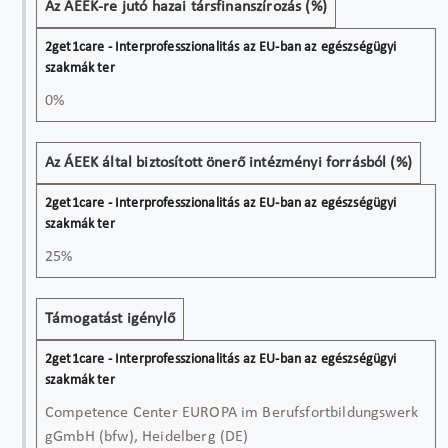
Az ÁEEK-re jutó hazai társfinanszírozás (%)
0%
Az ÁEEK által biztosított önerő intézményi forrásból (%)
25%
Támogatást igénylő
Competence Center EUROPA im Berufsfortbildungswerk
gGmbH (bfw), Heidelberg (DE)