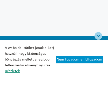
A weboldal sütiket (cookie-kat)
használ, hogy biztonságos
böngészés mellett a legjobb
Nem fogadom el
Elfogadom
Felhasználási feltételek
felhasználói élményt nyújtsa.
Cookie nyilatkozat
Részletek
Adatkezelési tájékoztató
Oldaltérkép
Közadatkereső