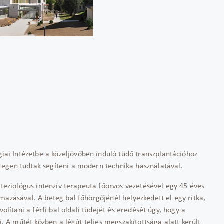
i Intézetbe a közeljövőben induló tüdő transzplantációhoz
egen tudtak segíteni a modern technika használatával.
zteziológus intenzív terapeuta főorvos vezetésével egy 45 éves
mazásával. A beteg bal főhörgőjénél helyezkedett el egy ritka,
olítani a férfi bal oldali tüdejét és eredését úgy, hogy a
i. A műtét közben a légút teljes megszakítottsága alatt került