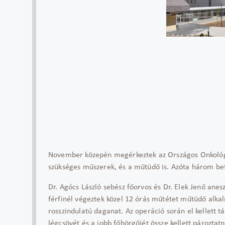
November közepén megérkeztek az Országos Onkológia
szükséges műszerek, és a műtüdő is. Azóta három bet
Dr. Agócs László sebész főorvos és Dr. Elek Jenő anes
férfinél végeztek közel 12 órás műtétet műtüdő alkal
rosszindulatú daganat. Az operáció során el kellett táv
légcsövét és a jobb főhörgőjét össze kellett pároztatn