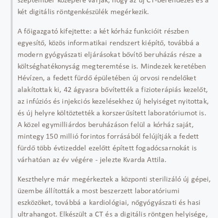
szeptember közepére várják, hogy az új CT-berendezés és a
két digitális röntgenkészülék megérkezik.
A főigazgató kifejtette: a két kórház funkcióit részben
egyesítő, közös informatikai rendszert kiépítő, továbbá a
modern gyógyászati eljárásokat bővítő beruházás része a
költséghatékonyság megteremtése is. Mindezek keretében
Hévízen, a fedett fürdő épületében új orvosi rendelőket
alakítottak ki, 42 ágyasra bővítették a fizioterápiás kezelőt,
az infúziós és injekciós kezelésekhez új helyiséget nyitottak,
és új helyre költöztették a korszerűsített laboratóriumot is.
A közel egymilliárdos beruházáson felül a kórház saját,
mintegy 150 millió forintos forrásából felújítják a fedett
fürdő több évtizeddel ezelőtt épített fogadócsarnokát is
várhatóan az év végére - jelezte Kvarda Attila.
Keszthelyre már megérkeztek a központi sterilizáló új gépei,
üzembe állították a most beszerzett laboratóriumi
eszközöket, továbbá a kardiológiai, nőgyógyászati és hasi
ultrahangot. Elkészült a CT és a digitális röntgen helyisége,