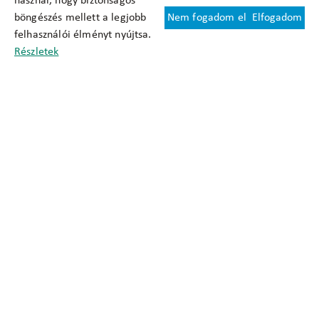
használ, hogy biztonságos
böngészés mellett a legjobb
Nem fogadom el
Elfogadom
Felhasználási feltételek
felhasználói élményt nyújtsa.
Cookie nyilatkozat
Részletek
Adatkezelési tájékoztató
Oldaltérkép
Közadatkereső
Akadálymentesítési nyilatkozat
Impresszum
okfo@okfo.gov.hu
+361 356 1522