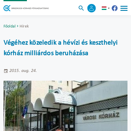
Főoldal
Hírek
Végéhez közeledik a hévízi és keszthelyi
kórház milliárdos beruházása
2015. aug. 24.