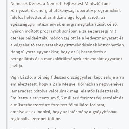
Nemcsok Dénes, a Nemzeti Fejlesztési Minisztérium
környezeti és energiahatékonysági operatív programokért
felelős helyettes államtitkára úgy fogalmazott: az
egészségügyi intézmények energiamegtakarítását célzó,
nyáron indított programok sorában a zalaegerszegi MR
cseréje példaértékű módon zajlott le a kedvezményezett és
a végrehajtó szervezetek együttműködésének köszönhetően.
Hangsúlyozta ugyanakkor, hogy az új berendezés a
betegellátás és a munkakörülmények színvonalát egyaránt
javítja.
Vigh László, a térség fideszes országgyűlési képviselője arra
emlékeztetett, hogy a Zala Megyei Kórházban negyvenéves
lemaradást pótolva valósulnak meg jelentős fejlesztések.
Említette a szívcentrum 5,6 milliárd forintos fejlesztését és
a műszerbeszerzésre fordított félmilliárd forintot,
amelyeket az indokol, hogy az intézmény a gyógyításban
regionális szerepet tölt be.