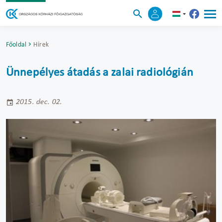
Főoldal
Hírek
Ünnepélyes átadás a zalai radiológián
2015. dec. 02.