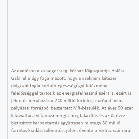
Az avatáson a zalaegerszegi kórház főigazgatója Halász
Gabriella úgy fogalmazott, hogy a csaknem kétezer
dolgozót foglalkoztató egészségügyi intézmény
felelősséggel tartozik az energiafelhasználásért is, ezért is
jelentős beruházás a 740 millió forintos, európai uniós
pályázati forrásból beszerzett MR-készülék. Az éves 50 ezer
kilowattóra villamosenergia-megtakarítás és az öt évre
biztosított karbantartás együttesen mintegy 30 millió
forintos kiadáscsökkentést jelent évente a kórház számára.