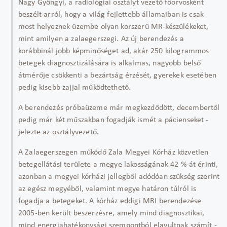
Nagy Gyöngyi, a radiológiai osztályt vezető főorvosként
beszélt arról, hogy a világ fejlettebb államaiban is csak
most helyeznek üzembe olyan korszerű MR-készülékeket,
mint amilyen a zalaegerszegi. Az új berendezés a
korábbinál jobb képminőséget ad, akár 250 kilogrammos
betegek diagnosztizálására is alkalmas, nagyobb belső
átmérője csökkenti a bezártság érzését, gyerekek esetében
pedig kisebb zajjal működtethető.
A berendezés próbaüzeme már megkezdődött, decembertől
pedig már két műszakban fogadják ismét a pácienseket -
jelezte az osztályvezető.
A Zalaegerszegen működő Zala Megyei Kórház közvetlen
betegellátási területe a megye lakosságának 42 %-át érinti,
azonban a megyei kórházi jellegből adódóan szükség szerint
az egész megyéből, valamint megye határon túlról is
fogadja a betegeket. A kórház eddigi MRI berendezése
2005-ben került beszerzésre, amely mind diagnosztikai,
mind energiahatékonysági szempontból elavultnak számít -