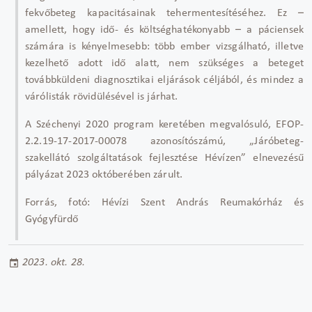
fekvőbeteg kapacitásainak tehermentesítéséhez. Ez –
amellett, hogy idő- és költséghatékonyabb – a páciensek
számára is kényelmesebb: több ember vizsgálható, illetve
kezelhető adott idő alatt, nem szükséges a beteget
továbbküldeni diagnosztikai eljárások céljából, és mindez a
várólisták rövidülésével is járhat.
A Széchenyi 2020 program keretében megvalósuló, EFOP-
2.2.19-17-2017-00078 azonosítószámú, „Járóbeteg-
szakellátó szolgáltatások fejlesztése Hévízen” elnevezésű
pályázat 2023 októberében zárult.
Forrás, fotó: Hévízi Szent András Reumakórház és
Gyógyfürdő
2023. okt. 28.