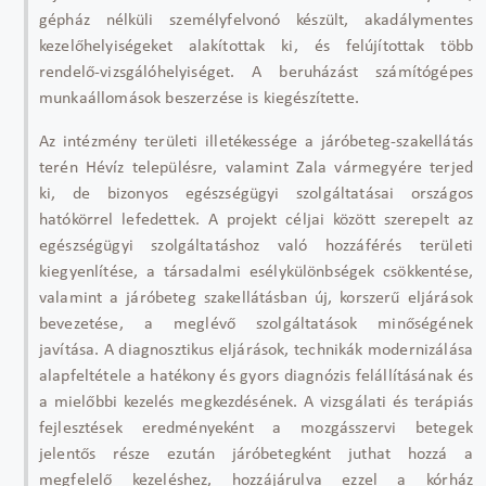
gépház nélküli személyfelvonó készült, akadálymentes
kezelőhelyiségeket alakítottak ki, és felújítottak több
rendelő-vizsgálóhelyiséget. A beruházást számítógépes
munkaállomások beszerzése is kiegészítette.
Az intézmény területi illetékessége a járóbeteg-szakellátás
terén Hévíz településre, valamint Zala vármegyére terjed
ki, de bizonyos egészségügyi szolgáltatásai országos
hatókörrel lefedettek. A projekt céljai között szerepelt az
egészségügyi szolgáltatáshoz való hozzáférés területi
kiegyenlítése, a társadalmi esélykülönbségek csökkentése,
valamint a járóbeteg szakellátásban új, korszerű eljárások
bevezetése, a meglévő szolgáltatások minőségének
javítása. A diagnosztikus eljárások, technikák modernizálása
alapfeltétele a hatékony és gyors diagnózis felállításának és
a mielőbbi kezelés megkezdésének. A vizsgálati és terápiás
fejlesztések eredményeként a mozgásszervi betegek
jelentős része ezután járóbetegként juthat hozzá a
megfelelő kezeléshez, hozzájárulva ezzel a kórház