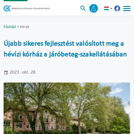
Főoldal
Hírek
Újabb sikeres fejlesztést valósított meg a
hévízi kórház a járóbeteg-szakellátásában
2023. okt. 28.