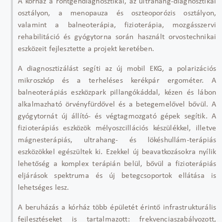
A kórház a röntgendiagnosztikai, az ultrahang-diagnosztikai
osztályon, a menopauza és oszteoporózis osztályon,
valamint a balneoterápia, fizioterápia, mozgásszervi
rehabilitáció és gyógytorna során használt orvostechnikai
eszközeit fejlesztette a projekt keretében.
A diagnosztizálást segíti az új mobil EKG, a polarizációs
mikroszkóp és a terheléses kerékpár ergométer. A
balneoterápiás eszközpark pillangókáddal, kézen és lábon
alkalmazható örvényfürdővel és a betegemelővel bővül. A
gyógytornát új állító- és végtagmozgató gépek segítik. A
fizioterápiás eszközök mélyoszcillációs készülékkel, illetve
mágnesterápiás, ultrahang- és lökéshullám-terápiás
eszközökkel egészültek ki. Ezekkel új beavatkozásokra nyílik
lehetőség a komplex terápián belül, bővül a fizioterápiás
eljárások spektruma és új betegcsoportok ellátása is
lehetséges lesz.
A beruházás a kórház több épületét érintő infrastrukturális
fejlesztéseket is tartalmazott: frekvenciaszabályozott,