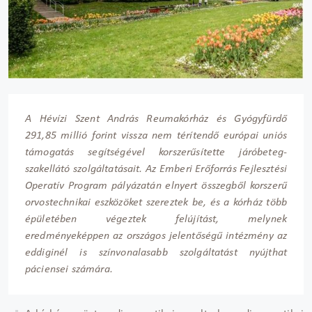
A Hévízi Szent András Reumakórház és Gyógyfürdő
291,85 millió forint vissza nem térítendő európai uniós
támogatás segítségével korszerűsítette járóbeteg-
szakellátó szolgáltatásait. Az Emberi Erőforrás Fejlesztési
Operatív Program pályázatán elnyert összegből korszerű
orvostechnikai eszközöket szereztek be, és a kórház több
épületében végeztek felújítást, melynek
eredményeképpen az országos jelentőségű intézmény az
eddiginél is színvonalasabb szolgáltatást nyújthat
páciensei számára.