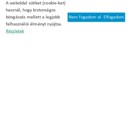
A weboldal sütiket (cookie-kat)
használ, hogy biztonságos
böngészés mellett a legjobb
Nem fogadom el
Elfogadom
Felhasználási feltételek
felhasználói élményt nyújtsa.
Cookie nyilatkozat
Részletek
Adatkezelési tájékoztató
Oldaltérkép
Közadatkereső
Akadálymentesítési nyilatkozat
Impresszum
okfo@okfo.gov.hu
+361 356 1522