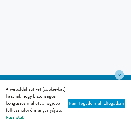
A weboldal sütiket (cookie-kat)
használ, hogy biztonságos
böngészés mellett a legjobb
Nem fogadom el
Elfogadom
Felhasználási feltételek
felhasználói élményt nyújtsa.
Cookie nyilatkozat
Részletek
Adatkezelési tájékoztató