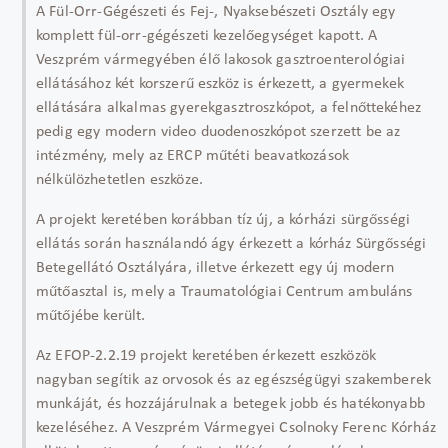
A Fül-Orr-Gégészeti és Fej-, Nyaksebészeti Osztály egy
komplett fül-orr-gégészeti kezelőegységet kapott. A
Veszprém vármegyében élő lakosok gasztroenterológiai
ellátásához két korszerű eszköz is érkezett, a gyermekek
ellátására alkalmas gyerekgasztroszkópot, a felnőttekéhez
pedig egy modern video duodenoszkópot szerzett be az
intézmény, mely az ERCP műtéti beavatkozások
nélkülözhetetlen eszköze.
A projekt keretében korábban tíz új, a kórházi sürgősségi
ellátás során használandó ágy érkezett a kórház Sürgősségi
Betegellátó Osztályára, illetve érkezett egy új modern
műtőasztal is, mely a Traumatológiai Centrum ambuláns
műtőjébe került.
Az EFOP-2.2.19 projekt keretében érkezett eszközök
nagyban segítik az orvosok és az egészségügyi szakemberek
munkáját, és hozzájárulnak a betegek jobb és hatékonyabb
kezeléséhez. A Veszprém Vármegyei Csolnoky Ferenc Kórház