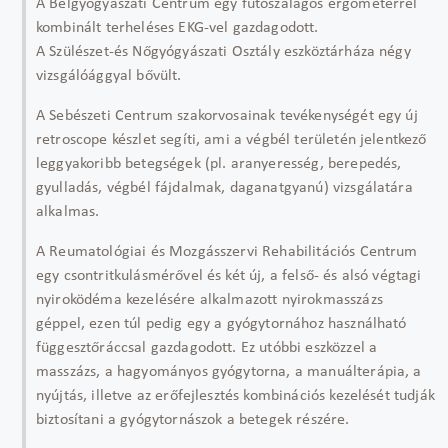
A Belgyógyászati Centrum egy futószalagos ergométerrel
kombinált terheléses EKG-vel gazdagodott.
A Szülészet-és Nőgyógyászati Osztály eszköztárháza négy
vizsgálóággyal bővült.
A Sebészeti Centrum szakorvosainak tevékenységét egy új
retroscope készlet segíti, ami a végbél területén jelentkező
leggyakoribb betegségek (pl. aranyeresség, berepedés,
gyulladás, végbél fájdalmak, daganatgyanú) vizsgálatára
alkalmas.
A Reumatológiai és Mozgásszervi Rehabilitációs Centrum
egy csontritkulásmérővel és két új, a felső- és alsó végtagi
nyiroködéma kezelésére alkalmazott nyirokmasszázs
géppel, ezen túl pedig egy a gyógytornához használható
függesztőráccsal gazdagodott. Ez utóbbi eszközzel a
masszázs, a hagyományos gyógytorna, a manuálterápia, a
nyújtás, illetve az erőfejlesztés kombinációs kezelését tudják
biztosítani a gyógytornászok a betegek részére.