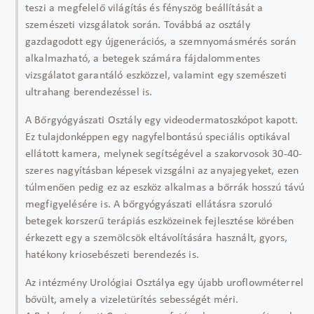
teszi a megfelelő világítás és fényszög beállítását a
szemészeti vizsgálatok során. Továbbá az osztály
gazdagodott egy újgenerációs, a szemnyomásmérés során
alkalmazható, a betegek számára fájdalommentes
vizsgálatot garantáló eszközzel, valamint egy szemészeti
ultrahang berendezéssel is.
A Bőrgyógyászati Osztály egy videodermatoszkópot kapott.
Ez tulajdonképpen egy nagyfelbontású speciális optikával
ellátott kamera, melynek segítségével a szakorvosok 30-40-
szeres nagyításban képesek vizsgálni az anyajegyeket, ezen
túlmenően pedig ez az eszköz alkalmas a bőrrák hosszú távú
megfigyelésére is. A bőrgyógyászati ellátásra szoruló
betegek korszerű terápiás eszközeinek fejlesztése körében
érkezett egy a szemölcsök eltávolítására használt, gyors,
hatékony kriosebészeti berendezés is.
Az intézmény Urológiai Osztálya egy újabb uroflowméterrel
bővült, amely a vizeletürítés sebességét méri.