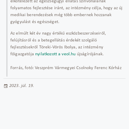
elkötelezett az egészségügyi ellátás színvonalának
folyamatos fejlesztése iránt, az intézmény célja, hogy az új
medikai berendezések még több embernek hozzanak
gyógyulást és egészséget.
Az elmúlt két év nagy értékű eszközbeszerzéseiről,
felújításról és a betegellátás érdekét szolgáló
fejlesztésekről Töreki-Vörös Ibolya, az intézmény
főigazgatója
nyilatkozott a veol.hu
újságírójának.
Forrás, fotó: Veszprém Vármegyei Csolnoky Ferenc Kórház
2023. júl. 19.