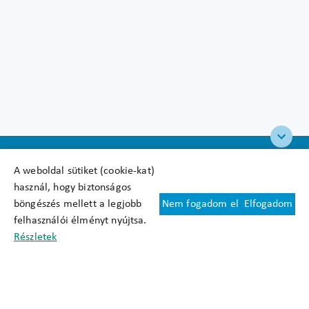
A weboldal sütiket (cookie-kat)
használ, hogy biztonságos
böngészés mellett a legjobb
Nem fogadom el
Elfogadom
Felhasználási feltételek
felhasználói élményt nyújtsa.
Cookie nyilatkozat
Részletek
Adatkezelési tájékoztató
Oldaltérkép