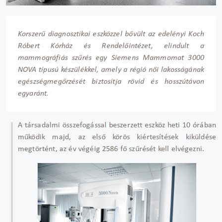
Korszerű diagnosztikai eszközzel bővült az edelényi Koch
Róbert Kórház és Rendelőintézet, elindult a
mammográfiás szűrés egy Siemens Mammomat 3000
NOVA típusú készülékkel, amely a régió női lakosságának
egészségmegőrzését biztosítja rövid és hosszútávon
egyaránt.
A társadalmi összefogással beszerzett eszköz heti 10 órában
működik majd, az első körös kiértesítések kiküldése
megtörtént, az év végéig 2586 fő szűrését kell elvégezni.