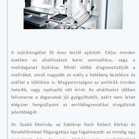
A szűrővizsgálat 35 éves kortól ajánlott. Célja: minden
esetben az elváltozások korai azonosítása, vagy a
melldaganat kizárása. Minél előbb diagnosztizálják a
mellrákot, annál nagyobb az esély a hatékony kezelésre és
ezáltal a túlélésre is. Magyarországon az emlőrák minden
hetedik, vagy nyolcadik nőt érint. Az elváltozást időben
felismerve a daganatok jól gyógyíthatók, ezért nem lehet
elégszer hangsúlyozni az emlődiagnosztikai vizsgálatok
jelentőségét.
Dr. Szabó Melinda, az Edelényi Koch Róbert Kórház és
Rendelőintézet főigazgatója úgy fogalmazott: az mindig egy