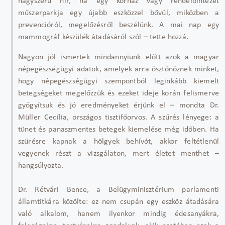
nagyszerű hír, ha egy kórház vagy rendelőintézet
műszerparkja egy újabb eszközzel bővül, miközben a
prevencióról, megelőzésről beszélünk. A mai nap egy
mammográf készülék átadásáról szól – tette hozzá.
Nagyon jól ismertek mindannyiunk előtt azok a magyar
népegészségügyi adatok, amelyek arra ösztönöznek minket,
hogy népegészségügyi szempontból leginkább kiemelt
betegségeket megelőzzük és ezeket ideje korán felismerve
gyógyítsuk és jó eredményeket érjünk el – mondta Dr.
Müller Cecília, országos tisztifőorvos. A szűrés lényege: a
tünet és panaszmentes betegek kiemelése még időben. Ha
szűrésre kapnak a hölgyek behívót, akkor feltétlenül
vegyenek részt a vizsgálaton, mert életet menthet –
hangsúlyozta.
Dr. Rétvári Bence, a Belügyminisztérium parlamenti
államtitkára közölte: ez nem csupán egy eszköz átadására
való alkalom, hanem ilyenkor mindig édesanyákra,