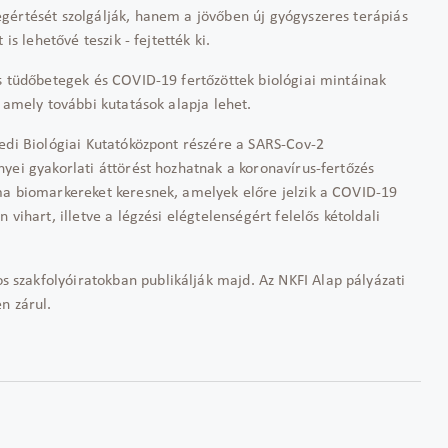
gértését szolgálják, hanem a jövőben új gyógyszeres terápiás
is lehetővé teszik - fejtették ki.
us tüdőbetegek és COVID-19 fertőzöttek biológiai mintáinak
 amely további kutatások alapja lehet.
edi Biológiai Kutatóközpont részére a SARS-Cov-2
yei gyakorlati áttörést hozhatnak a koronavírus-fertőzés
ma biomarkereket keresnek, amelyek előre jelzik a COVID-19
vihart, illetve a légzési elégtelenségért felelős kétoldali
szakfolyóiratokban publikálják majd. Az NKFI Alap pályázati
n zárul.