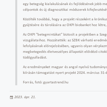
egy betegség kialakulásának és fejlődésének jobb me
célpontok és új diagnosztikai módszerek kifejlesztését 
Közölték továbbá, hogy a projekt részeként a krónik
gyűjtésére és tárolására az OKPI biobankot hoz létre,
Az OKPI "betegmintákat" biztosít a projektben a Szeg
vizsgálataihoz. Hozzátették: az SZBK várható eredmén
lefolyásának előrejelzésében, ugyanis olyan vérplaz
megbetegedés életveszélyes állapotát előidéző citokin 
tüdőgyulladást.
Az eredményeket magyar és angol nyelvű tudományos 
kiírásán támogatást nyert projekt 2024. március 31-é
Forrás, fotó: gyartastrend.hu
2023. ápr. 21.