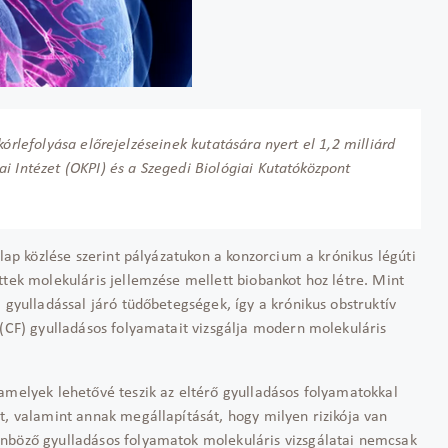
órlefolyása előrejelzéseinek kutatására nyert el 1,2 milliárd
i Intézet (OKPI) és a Szegedi Biológiai Kutatóközpont
Alap közlése szerint pályázatukon a konzorcium a krónikus légúti
ttek molekuláris jellemzése mellett biobankot hoz létre. Mint
 gyulladással járó tüdőbetegségek, így a krónikus obstruktív
 (CF) gyulladásos folyamatait vizsgálja modern molekuláris
amelyek lehetővé teszik az eltérő gyulladásos folyamatokkal
t, valamint annak megállapítását, hogy milyen rizikója van
önböző gyulladásos folyamatok molekuláris vizsgálatai nemcsak