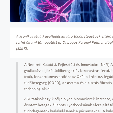
A krónikus légúti gyulladással járó tüdőbetegségek eltérő k
forint állami támogatást az Országos Korányi Pulmonológia
(SZBK).
A Nemzeti Kutatási, Fejlesztési és Innovációs (NKFI) 
gyulladással járó tüdőbetegek és koronavírus-fertőzö
írták, konzorciumvezetőként az OKPI a krónikus légúti
tüdőbetegség (COPD), az asztma és a cisztás fibrózis
technológiákkal.
A kutatások egyik célja olyan biomarkerek keresése, 
érintett betegek állapotsúlyosbodásának előrejelzésé
tüdődaganatok kialakulásának a pácienseknél. A kül