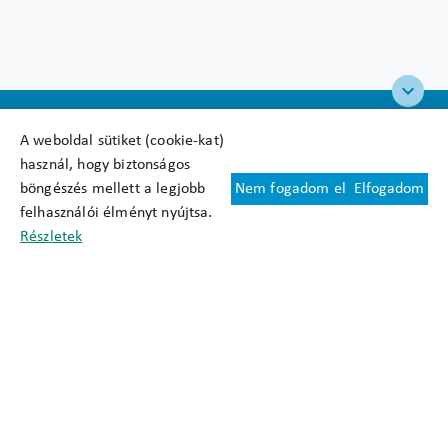
A weboldal sütiket (cookie-kat)
használ, hogy biztonságos
böngészés mellett a legjobb
Nem fogadom el
Elfogadom
Felhasználási feltételek
felhasználói élményt nyújtsa.
Cookie nyilatkozat
Részletek
Adatkezelési tájékoztató
Oldaltérkép
Közadatkereső
Akadálymentesítési nyilatkozat