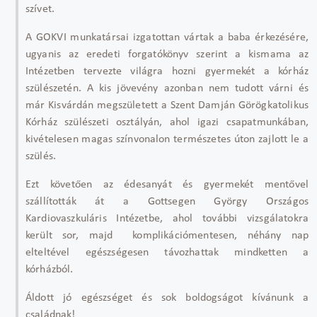
szívet.
A GOKVI munkatársai izgatottan vártak a baba érkezésére,
ugyanis az eredeti forgatókönyv szerint a kismama az
Intézetben tervezte világra hozni gyermekét a kórház
szülészetén. A kis jövevény azonban nem tudott várni és
már Kisvárdán megszületett a Szent Damján Görögkatolikus
Kórház szülészeti osztályán, ahol igazi csapatmunkában,
kivételesen magas színvonalon természetes úton zajlott le a
szülés.
Ezt követően az édesanyát és gyermekét mentővel
szállították át a Gottsegen György Országos
Kardiovaszkuláris Intézetbe, ahol további vizsgálatokra
került sor, majd komplikációmentesen, néhány nap
elteltével egészségesen távozhattak mindketten a
kórházból.
Áldott jó egészséget és sok boldogságot kívánunk a
családnak!