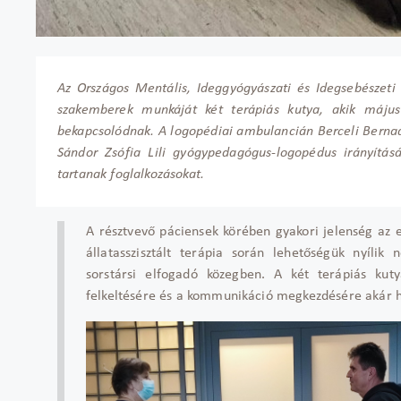
Az Országos Mentális, Ideggyógyászati és Idegsebészeti
szakemberek munkáját két terápiás kutya, akik májust
bekapcsolódnak. A logopédiai ambulancián Berceli Bernadet
Sándor Zsófia Lili gyógypedagógus-logopédus irányításá
tartanak foglalkozásokat.
A résztvevő páciensek körében gyakori jelenség az e
állatasszisztált terápia során lehetőségük nyílik 
sorstársi elfogadó közegben. A két terápiás ku
felkeltésére és a kommunikáció megkezdésére akár ha