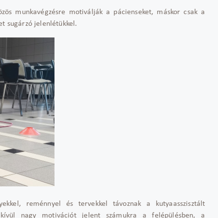
özös munkavégzésre motiválják a pácienseket, máskor csak a
t sugárzó jelenlétükkel.
yekkel, reménnyel és tervekkel távoznak a kutyaasszisztált
dkívül nagy motivációt jelent számukra a felépülésben, a