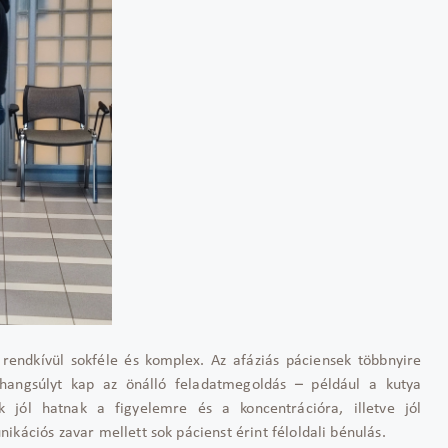
 rendkívül sokféle és komplex. Az afáziás páciensek többnyire
 hangsúlyt kap az önálló feladatmegoldás – például a kutya
k jól hatnak a figyelemre és a koncentrációra, illetve jól
ikációs zavar mellett sok pácienst érint féloldali bénulás.