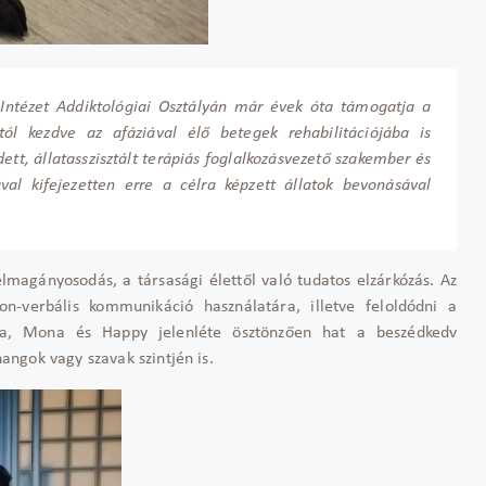
 Intézet Addiktológiai Osztályán már évek óta támogatja a
ól kezdve az afáziával élő betegek rehabilitációjába is
t, állatasszisztált terápiás foglalkozásvezető szakember és
val kifejezetten erre a célra képzett állatok bevonásával
lmagányosodás, a társasági élettől való tudatos elzárkózás. Az
non-verbális kommunikáció használatára, illetve feloldódni a
tya, Mona és Happy jelenléte ösztönzően hat a beszédkedv
ngok vagy szavak szintjén is.