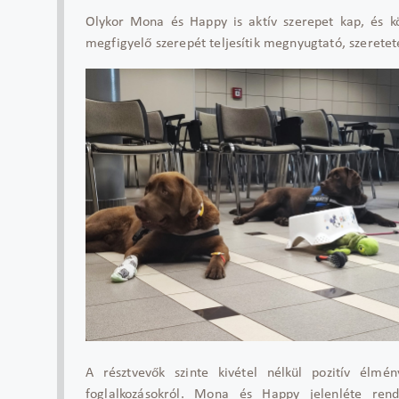
Olykor Mona és Happy is aktív szerepet kap, és k
megfigyelő szerepét teljesítik megnyugtató, szeretete
A résztvevők szinte kivétel nélkül pozitív élmén
foglalkozásokról. Mona és Happy jelenléte ren