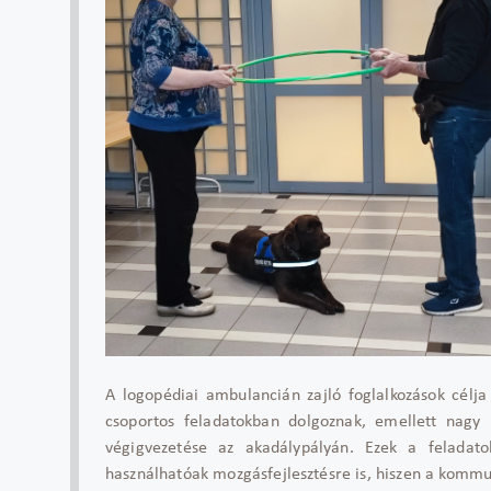
A logopédiai ambulancián zajló foglalkozások célja
csoportos feladatokban dolgoznak, emellett nagy
végigvezetése az akadálypályán. Ezek a feladato
használhatóak mozgásfejlesztésre is, hiszen a kommun