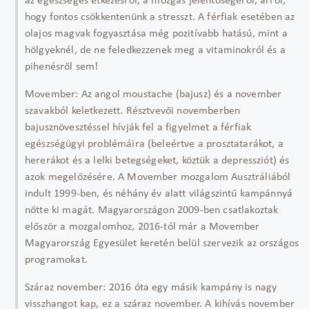
az egészséges étkezésről, a mozgás jelentőségéről, arról,
hogy fontos csökkentenünk a stresszt. A férfiak esetében az
olajos magvak fogyasztása még pozitívabb hatású, mint a
hölgyeknél, de ne feledkezzenek meg a vitaminokról és a
pihenésről sem!
Movember: Az angol moustache (bajusz) és a november
szavakból keletkezett. Résztvevői novemberben
bajusznövesztéssel hívják fel a figyelmet a férfiak
egészségügyi problémáira (beleértve a prosztatarákot, a
hererákot és a lelki betegségeket, köztük a depressziót) és
azok megelőzésére. A Movember mozgalom Ausztráliából
indult 1999-ben, és néhány év alatt világszintű kampánnyá
nőtte ki magát. Magyarországon 2009-ben csatlakoztak
először a mozgalomhoz, 2016-tól már a Movember
Magyarország Egyesület keretén belül szervezik az országos
programokat.
Száraz november: 2016 óta egy másik kampány is nagy
visszhangot kap, ez a száraz november. A kihívás november