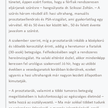
tünetet, éppen ezért fontos, hogy a férfiak rendszeresen
eljárjanak szűrésre – hangsúlyozta dr. Szikszai Zoltán. – A
szűrés három részből áll: hasi ultrahang, manuális
prosztataellenőrzés és PSA-vizsgálat, ami gyakorlatilag egy
vérvétel. 40 és 50 éves kor között két-, 50 év felett évente
javaslom a szűrést.
A szakember szerint, míg a prosztatarák inkább a középkorú
és idősebb korosztályt érinti, addig a heretumor a fiatalok
(30-asok) betegsége. Felfedezésében segít a rendszeres
hereönvizsgálat. Ha valaki eltérést észlel, akkor mindenképp
keressen fel urológus szakorvost! Jó hír, hogy az utóbbi
években a vesedaganatok korábban kiderülnek, ezeket
ugyanis a hasi ultrahangok már nagyon kezdeti állapotban
kimutatják.
– A prosztatarák, valamint a többi tumoros betegség
megelőzésében is kulcsfontosságú az egészséges életmód –
tette hozzá az osztályvezető. – Ma már sokkal többet tudunk