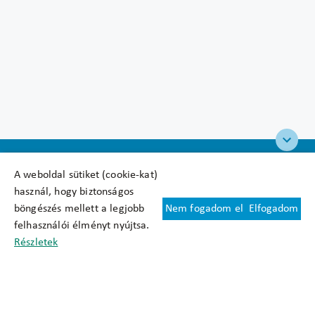
A weboldal sütiket (cookie-kat)
használ, hogy biztonságos
böngészés mellett a legjobb
Nem fogadom el
Elfogadom
Felhasználási feltételek
felhasználói élményt nyújtsa.
Cookie nyilatkozat
Részletek
Adatkezelési tájékoztató
Oldaltérkép