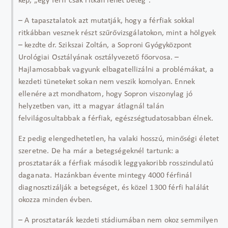
kép, „egy férfi csak ritkán lehet beteg”.
– A tapasztalatok azt mutatják, hogy a férfiak sokkal
ritkábban vesznek részt szűrővizsgálatokon, mint a hölgyek
– kezdte dr. Szikszai Zoltán, a Soproni Gyógyközpont
Urológiai Osztályának osztályvezető főorvosa. –
Hajlamosabbak vagyunk elbagatellizálni a problémákat, a
kezdeti tüneteket sokan nem veszik komolyan. Ennek
ellenére azt mondhatom, hogy Sopron viszonylag jó
helyzetben van, itt a magyar átlagnál talán
felvilágosultabbak a férfiak, egészségtudatosabban élnek.
Ez pedig elengedhetetlen, ha valaki hosszú, minőségi életet
szeretne. De ha már a betegségeknél tartunk: a
prosztatarák a férfiak második leggyakoribb rosszindulatú
daganata. Hazánkban évente mintegy 4000 férfinál
diagnosztizálják a betegséget, és közel 1300 férfi halálát
okozza minden évben.
– A prosztatarák kezdeti stádiumában nem okoz semmilyen