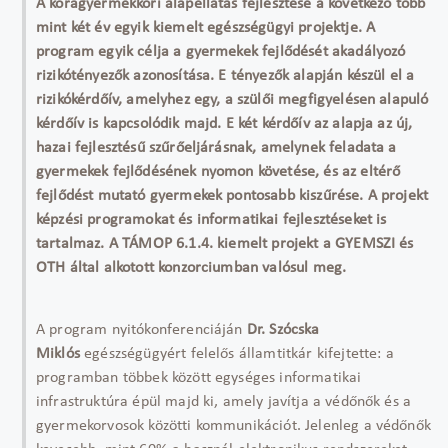
A koragyermekkori alapellátás fejlesztése a következő több
mint két év egyik kiemelt egészségügyi projektje. A
program egyik célja a gyermekek fejlődését akadályozó
rizikótényezők azonosítása. E tényezők alapján készül el a
rizikókérdőív, amelyhez egy, a szülői megfigyelésen alapuló
kérdőív is kapcsolódik majd. E két kérdőív az alapja az új,
hazai fejlesztésű szűrőeljárásnak, amelynek feladata a
gyermekek fejlődésének nyomon követése, és az eltérő
fejlődést mutató gyermekek pontosabb kiszűrése. A projekt
képzési programokat és informatikai fejlesztéseket is
tartalmaz. A TÁMOP 6.1.4. kiemelt projekt a GYEMSZI és
OTH által alkotott konzorciumban valósul meg.
A program nyitókonferenciáján
Dr. Szócska
Miklós
egészségügyért felelős államtitkár kifejtette: a
programban többek között egységes informatikai
infrastruktúra épül majd ki, amely javítja a védőnők és a
gyermekorvosok közötti kommunikációt. Jelenleg a védőnők