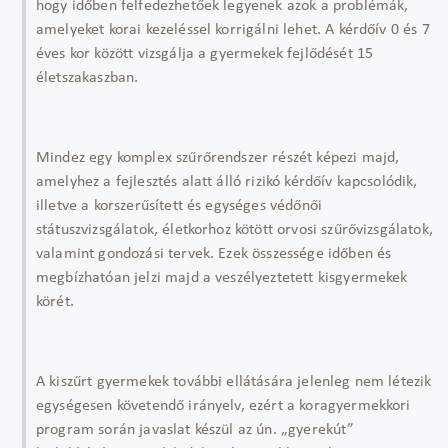
hogy időben felfedezhetőek legyenek azok a problémák,
amelyeket korai kezeléssel korrigálni lehet. A kérdőív 0 és 7
éves kor között vizsgálja a gyermekek fejlődését 15
életszakaszban.
Mindez egy komplex szűrőrendszer részét képezi majd,
amelyhez a fejlesztés alatt álló rizikó kérdőív kapcsolódik,
illetve a korszerűsített és egységes védőnői
státuszvizsgálatok, életkorhoz kötött orvosi szűrővizsgálatok,
valamint gondozási tervek. Ezek összessége időben és
megbízhatóan jelzi majd a veszélyeztetett kisgyermekek
körét.
A kiszűrt gyermekek további ellátására jelenleg nem létezik
egységesen követendő irányelv, ezért a koragyermekkori
program során javaslat készül az ún. „gyerekút”