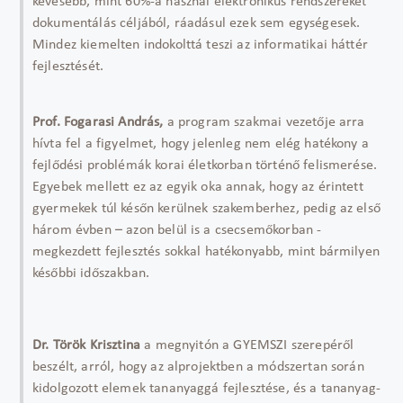
kevesebb, mint 60%-a használ elektronikus rendszereket
dokumentálás céljából, ráadásul ezek sem egységesek.
Mindez kiemelten indokolttá teszi az informatikai háttér
fejlesztését.
Prof. Fogarasi András,
a program szakmai vezetője arra
hívta fel a figyelmet, hogy jelenleg nem elég hatékony a
fejlődési problémák korai életkorban történő felismerése.
Egyebek mellett ez az egyik oka annak, hogy az érintett
gyermekek túl későn kerülnek szakemberhez, pedig az első
három évben – azon belül is a csecsemőkorban -
megkezdett fejlesztés sokkal hatékonyabb, mint bármilyen
későbbi időszakban.
Dr. Török Krisztina
a megnyitón a GYEMSZI szerepéről
beszélt, arról, hogy az alprojektben a módszertan során
kidolgozott elemek tananyaggá fejlesztése, és a tananyag-