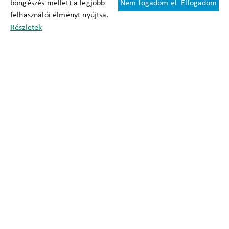
böngészés mellett a legjobb
Nem fogadom el
Elfogadom
Felhasználási feltételek
felhasználói élményt nyújtsa.
Cookie nyilatkozat
Részletek
Adatkezelési tájékoztató
Oldaltérkép
Közadatkereső
Akadálymentesítési nyilatkozat
Impresszum
okfo@okfo.gov.hu
+361 356 1522
1125 Budapest, Diós árok 3.