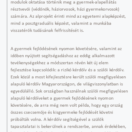
modulok oktatása történik meg a gyermek-alapellátás
résztvevői (védőnők, háziorvosok, házi gyermekorvosok)
számára. Az alprojekt érinti mind az egyetemi alapképzést,
mind a posztgraduális képzést, valamint a munkába
visszatérők tudásának felfrissítését is.
A gyermek fejlődésének nyomon követésére, valamint az
időben nyújtott segítségadáshoz az eddig alkalmazott
tevékenységekhez a módszertan révén két új elem
fejlesztése kapcsolódik: a rizikó kérdőív és a szülői kérdőív.
Ezek közül a most kifejlesztésre került szülői megfigyelésen
alapuló kérdőív Magyarországon, de világviszonylatban is
egyedülálló. Sok országban használnak szülői megfigyelésen
alapuló kérdőíveket a gyermek fejlődésének nyomon
követésére, de arra még nem volt példa, hogy egy ország
összes csecsemője és kisgyermeke fejlődését követni
próbálták volna. A kérdőív segítségével a szülők
tapasztalatai is bekerülnek a rendszerbe, annak érdekében,