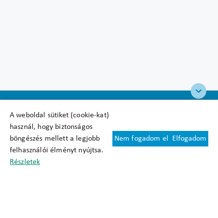
A weboldal sütiket (cookie-kat)
használ, hogy biztonságos
böngészés mellett a legjobb
Nem fogadom el
Elfogadom
Felhasználási feltételek
felhasználói élményt nyújtsa.
Cookie nyilatkozat
Részletek
Adatkezelési tájékoztató
Oldaltérkép