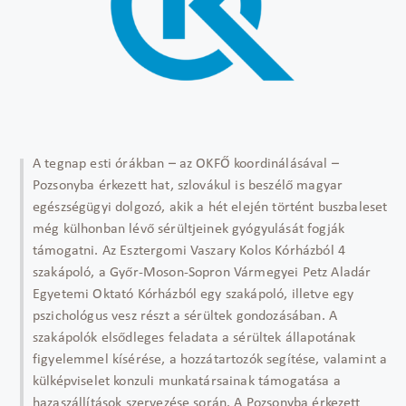
A tegnap esti órákban – az OKFŐ koordinálásával –
Pozsonyba érkezett hat, szlovákul is beszélő magyar
egészségügyi dolgozó, akik a hét elején történt buszbaleset
még külhonban lévő sérültjeinek gyógyulását fogják
támogatni. Az Esztergomi Vaszary Kolos Kórházból 4
szakápoló, a Győr-Moson-Sopron Vármegyei Petz Aladár
Egyetemi Oktató Kórházból egy szakápoló, illetve egy
pszichológus vesz részt a sérültek gondozásában. A
szakápolók elsődleges feladata a sérültek állapotának
figyelemmel kísérése, a hozzátartozók segítése, valamint a
külképviselet konzuli munkatársainak támogatása a
hazaszállítások szervezése során. A Pozsonyba érkezett