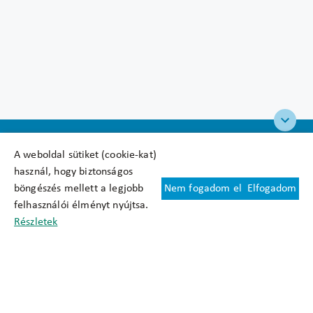
A weboldal sütiket (cookie-kat)
használ, hogy biztonságos
böngészés mellett a legjobb
Nem fogadom el
Elfogadom
Felhasználási feltételek
felhasználói élményt nyújtsa.
Cookie nyilatkozat
Részletek
Adatkezelési tájékoztató
Oldaltérkép
Közadatkereső