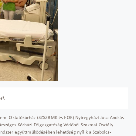
él.
emi Oktatókórház (SZSZBMK és EOK) Nyíregyházi Jósa András
 Országos Kórházi Főigazgatóság Védőnői Szakmai Osztály
endszer együttműködésében lehetőség nyílik a Szabolcs-