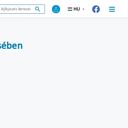
HU
ésében