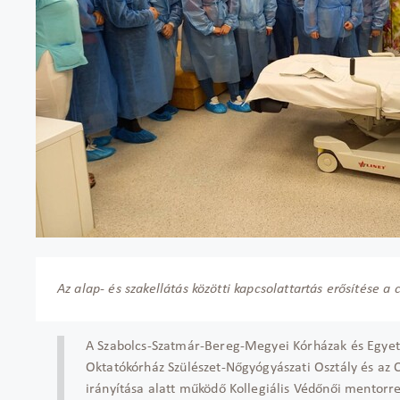
Az alap- és szakellátás közötti kapcsolattartás erősítése a c
A Szabolcs-Szatmár-Bereg-Megyei Kórházak és Egyet
Oktatókórház Szülészet-Nőgyógyászati Osztály és az
irányítása alatt működő Kollegiális Védőnői mentorr