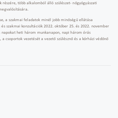
észére, több alkalomból álló szülészet- nőgyógyászati
megvalósítására.
tése, a szakmai feladatok minél jobb minőségű ellátása
s és szakmai konzultációk 2022. október 25. és 2022. november
iós napokat heti három munkanapon, napi három órás
, a csoportok vezetését a vezető szülésznő és a kórházi védőnő