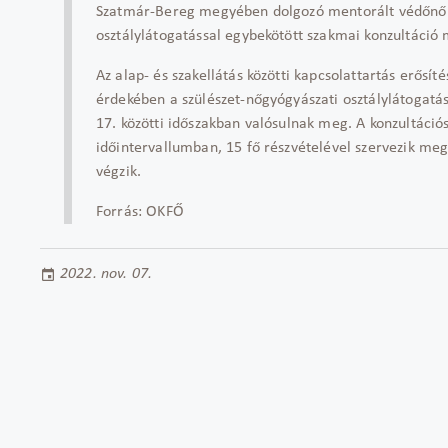
Szatmár-Bereg megyében dolgozó mentorált védőnők r
osztálylátogatással egybekötött szakmai konzultáció 
Az alap- és szakellátás közötti kapcsolattartás erősí
érdekében a szülészet-nőgyógyászati osztálylátogatá
17. közötti időszakban valósulnak meg. A konzultác
időintervallumban, 15 fő részvételével szervezik meg
végzik.
Forrás: OKFŐ
2022. nov. 07.