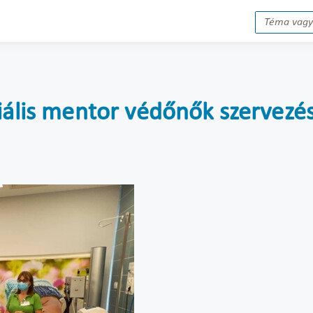
giális mentor védőnők szervez