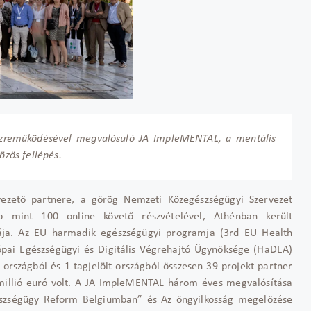
közreműködésével megvalósuló JA ImpleMENTAL, a mentális
özös fellépés.
vezető partnere, a görög Nemzeti Közegészségügyi Szervezet
 mint 100 online követő részvételével, Athénban került
ja. Az EU harmadik egészségügyi programja (3rd EU Health
ópai Egészségügyi és Digitális Végrehajtó Ügynöksége (HaDEA)
T-országból és 1 tagjelölt országból összesen 39 projekt partner
,7 millió euró volt. A JA ImpleMENTAL három éves megvalósítása
gészségügy Reform Belgiumban” és Az öngyilkosság megelőzése