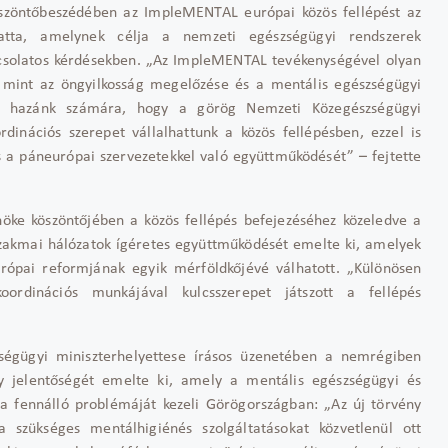
Köszöntőbeszédében az ImpleMENTAL európai közös fellépést az
atta, amelynek célja a nemzeti egészségügyi rendszerek
pcsolatos kérdésekben. „Az ImpleMENTAL tevékenységével olyan
, mint az öngyilkosság megelőzése és a mentális egészségügyi
tett hazánk számára, hogy a görög Nemzeti Közegészségügyi
inációs szerepet vállalhattunk a közös fellépésben, ezzel is
 a páneurópai szervezetekkel való együttműködését” – fejtette
nöke köszöntőjében a közös fellépés befejezéséhez közeledve a
zakmai hálózatok ígéretes együttműködését emelte ki, amelyek
ópai reformjának egyik mérföldkőjévé válhatott. „Különösen
dinációs munkájával kulcsszerepet játszott a fellépés
ségügyi miniszterhelyettese írásos üzenetében a nemrégiben
y jelentőségét emelte ki, amely a mentális egészségügyi és
óta fennálló problémáját kezeli Görögországban: „Az új törvény
 szükséges mentálhigiénés szolgáltatásokat közvetlenül ott