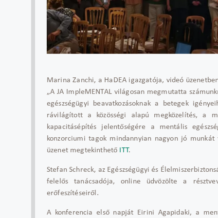
Marina Zanchi, a HaDEA igazgatója, videó üzenetben
„A JA ImpleMENTAL világosan megmutatta számunkra 
egészségügyi beavatkozásoknak a betegek igényeih
rávilágított a közösségi alapú megközelítés, a m
kapacitásépítés jelentőségére a mentális egészs
konzorciumi tagok mindannyian nagyon jó munkát v
üzenet megtekinthető
ITT
.
Stefan Schreck, az Egészségügyi és Élelmiszerbizton
felelős tanácsadója, online üdvözölte a résztv
erőfeszítéseiről.
A konferencia első napját Eirini Agapidaki, a ment