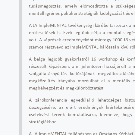
tudásmegosztás, amely előmozdította a szüksége
mentálhigiénés politikai stratégiák kidolgozását és e
A JA ImpleMENTAL tevékenységi körébe tartoztak a me
erőfeszítések is. Ezek legfőbb célja a mentális eg
volt. A képzések eredményeként mintegy 1000 fő vett
számos résztvevő az ImpleMENTAL hálózatán kívülről
A belga legjobb gyakorlatról 16 workshop és kon
részesült képzésben, ami jelentősen hozzájárult a 
szolgáltatásnyújtás kultúrájának megváltoztatásá
megközelítés irányába mozdulhat el a mentális e
megbélyegzést és megkülönböztetést.
A zárókonferencia egyedülálló lehetőséget biz
összegzésére, az elért eredmények kiértékelésére
cselekvési tervek bemutatására, kiemelve, hogy
stratégiákhoz.
A JA ImpleMENTAL fellépésben az Országos Kórházi F