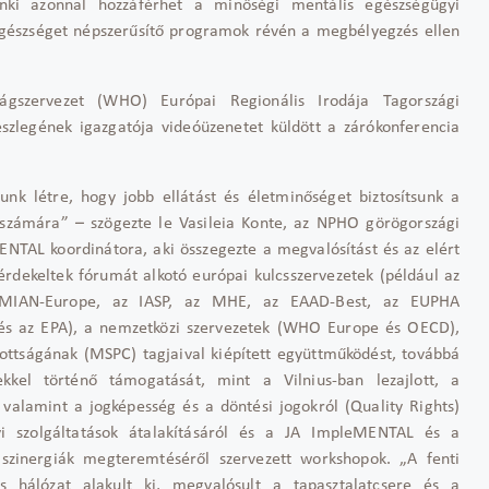
enki azonnal hozzáférhet a minőségi mentális egészségügyi
egészséget népszerűsítő programok révén a megbélyegzés ellen
ágszervezet (WHO) Európai Regionális Irodája Tagországi
részlegének igazgatója videóüzenetet küldött a zárókonferencia
unk létre, hogy jobb ellátást és életminőséget biztosítsunk a
számára” – szögezte le Vasileia Konte, az NPHO görögországi
ENTAL koordinátora, aki összegezte a megvalósítást és az elért
rdekeltek fórumát alkotó európai kulcsszervezetek (például az
MIAN-Europe, az IASP, az MHE, az EAAD-Best, az EUPHA
 és az EPA), a nemzetközi szervezetek (WHO Europe és OECD),
izottságának (MSPC) tagjaival kiépített együttműködést, továbbá
kel történő támogatását, mint a Vilnius-ban lezajlott, a
valamint a jogképesség és a döntési jogokról (Quality Rights)
gyi szolgáltatások átalakításáról és a JA ImpleMENTAL és a
 szinergiák megteremtéséről szervezett workshopok. „A fenti
 hálózat alakult ki, megvalósult a tapasztalatcsere és a