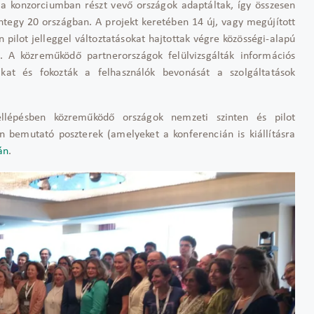
 a konzorciumban részt vevő országok adaptáltak, így összesen
integy 20 országban. A projekt keretében 14 új, vagy megújított
 pilot jelleggel változtatásokat hajtottak végre közösségi-alapú
l. A közreműködő partnerországok felülvizsgálták információs
aikat és fokozták a felhasználók bevonását a szolgáltatások
lépésben közreműködő országok nemzeti szinten és pilot
n bemutató poszterek (amelyeket a konferencián is kiállításra
án
.