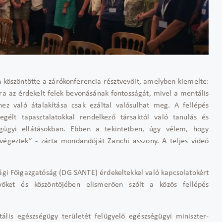
 köszöntötte a zárókonferencia résztvevőit, amelyben kiemelte:
az érdekelt felek bevonásának fontosságát, mivel a mentális
ez való átalakítása csak ezáltal valósulhat meg. A fellépés
egélt tapasztalatokkal rendelkező társaktól való tanulás és
égügyi ellátásokban. Ebben a tekintetben, úgy vélem, hogy
égeztek” - zárta mondandóját Zanchi asszony. A teljes videó
sági Főigazgatóság (DG SANTE) érdekeltekkel való kapcsolatokért
evőket és köszöntőjében elismerően szólt a közös fellépés
ális egészségügy területét felügyelő egészségügyi miniszter-