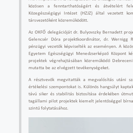
közösen a fenntarthatóságért és átvételért fe
Közegészségügyi Intézet (HZJZ) által vezetett k
társvezetőként közreműködött.
Az OKFŐ delegációját dr. Bulyovszky Bernadett proj
Gelencsér Dóra projektkoordinátor, dr. Wernigg R
pénzügyi vezetők képviselték az eseményen. A közö
Egyetem Egészségügyi Menedzserképző Központ képv
projektek végrehajtásában közreműködő Debrecen
mutatta be az elvégzett tevékenységeket.
A résztvevők megvitatták a megvalósítás utáni sz
értékelési szempontokat is. Különös hangsúlyt kapta
távú siker és stabilitás biztosítása érdekében útm
tagállami pilot projektek kiemelt jelentőséggel bí
szintű folytatásához.