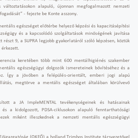
s változtatásokon alapuló, újonnan megfogalmazott nemzeti
lfogadását” - fejezte be Konte asszony.
ntális egészséget előtérbe helyező képzési és kapacitásépítési
észségügy és a kapcsolódó szolgáltatások minőségének javítása
 részt 9, a SUPRA legjobb gyakorlatáról szóló képzésen, köztük
 érkezett.
ferencia keretében több mint 600 mentálhigiénés szakember
mentális egészségügyi dolgozók ismereteinek bővítéséhez és a
hoz. Így a jövőben a felépülés-orientált, emberi jogi alapú
llátás, megtörve a mentális egészséget általában körülvevő
tosított a JA ImpleMENTAL tevékenységeinek és hatásainak
 és a kidolgozott, PDSA-ciklusokon alapuló fenntarthatósági
 ezek miként illeszkednek a nemzeti mentális egészségügyi
őigazgatóság (OKFŐ) a holland Trimbos Institute társvezetővel