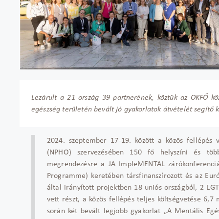
Lezárult a 21 ország 39 partnerének, köztük az OKFŐ 
egészség területén bevált jó gyakorlatok átvételét segítő k
2024. szeptember 17-19. között a közös fellépés 
(NPHO) szervezésében 150 fő helyszíni és több
megrendezésre a JA ImpleMENTAL zárókonferenciá
Programme) keretében társfinanszírozott és az Eur
által irányított projektben 18 uniós országból, 2 EG
vett részt, a közös fellépés teljes költségvetése 6
során két bevált legjobb gyakorlat „A Mentális E