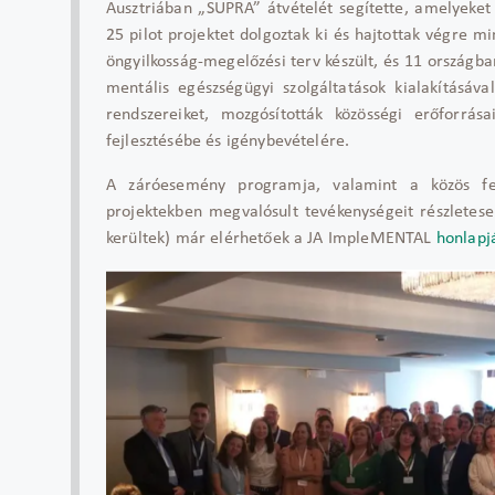
Ausztriában „SUPRA” átvételét segítette, amelyeket
25 pilot projektet dolgoztak ki és hajtottak végre m
öngyilkosság-megelőzési terv készült, és 11 országban
mentális egészségügyi szolgáltatások kialakításáva
rendszereiket, mozgósították közösségi erőforrás
fejlesztésébe és igénybevételére.
A záróesemény programja, valamint a közös fel
projektekben megvalósult tevékenységeit részletese
kerültek) már elérhetőek a JA ImpleMENTAL
honlapj