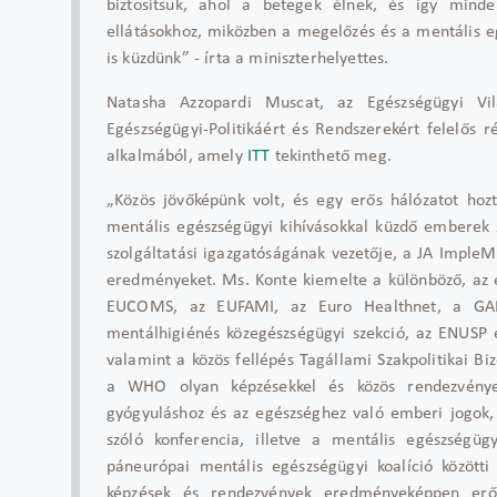
biztosítsuk, ahol a betegek élnek, és így mind
ellátásokhoz, miközben a megelőzés és a mentális 
is küzdünk” - írta a miniszterhelyettes.
Natasha Azzopardi Muscat, az Egészségügyi Vil
Egészségügyi-Politikáért és Rendszerekért felelős 
alkalmából, amely
ITT
tekinthető meg.
„Közös jövőképünk volt, és egy erős hálózatot hozt
mentális egészségügyi kihívásokkal küzdő emberek 
szolgáltatási igazgatóságának vezetője, a JA ImpleM
eredményeket. Ms. Konte kiemelte a különböző, az é
EUCOMS, az EUFAMI, az Euro Healthnet, a GA
mentálhigiénés közegészségügyi szekció, az ENUSP
valamint a közös fellépés Tagállami Szakpolitikai B
a WHO olyan képzésekkel és közös rendezvények
gyógyuláshoz és az egészséghez való emberi jogok, 
szóló konferencia, illetve a mentális egészségü
páneurópai mentális egészségügyi koalíció közötti
képzések és rendezvények eredményeképpen erős