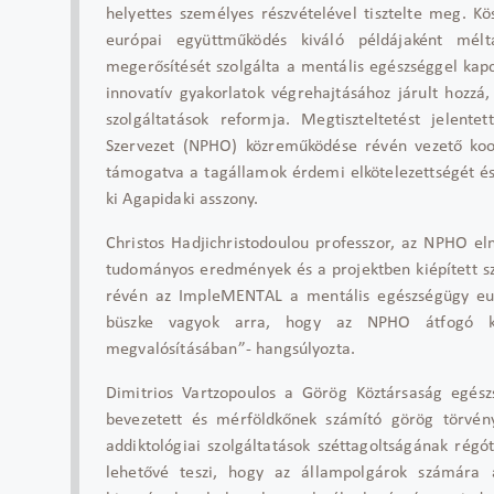
helyettes személyes részvételével tisztelte meg. 
európai együttműködés kiváló példájaként mélt
megerősítését szolgálta a mentális egészséggel ka
innovatív gyakorlatok végrehajtásához járult hozzá
szolgáltatások reformja. Megtiszteltetést jelen
Szervezet (NPHO) közreműködése révén vezető koord
támogatva a tagállamok érdemi elkötelezettségét és
ki Agapidaki asszony.
Christos Hadjichristodoulou professzor, az NPHO el
tudományos eredmények és a projektben kiépített s
révén az ImpleMENTAL a mentális egészségügy eur
büszke vagyok arra, hogy az NPHO átfogó koor
megvalósításában”- hangsúlyozta.
Dimitrios Vartzopoulos a Görög Köztársaság egész
bevezetett és mérföldkőnek számító görög törvén
addiktológiai szolgáltatások széttagoltságának rég
lehetővé teszi, hogy az állampolgárok számára a