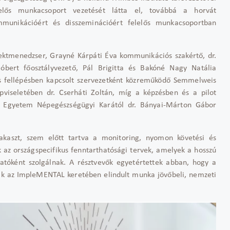
lelős munkacsoport vezetését látta el, továbbá a horvát
ommunikációért és disszeminációért felelős munkacsoportban
ektmenedzser, Grayné Kárpáti Éva kommunikációs szakértő, dr.
óbert főosztályvezető, Pál Brigitta és Bakóné Nagy Natália
s fellépésben kapcsolt szervezetként közreműködő Semmelweis
iseletében dr. Cserháti Zoltán, míg a képzésben és a pilot
i Egyetem Népegészségügyi Karától dr. Bányai-Márton Gábor
akaszt, szem előtt tartva a monitoring, nyomon követési és
k az országspecifikus fenntarthatósági tervek, amelyek a hosszú
utatóként szolgálnak. A résztvevők egyetértettek abban, hogy a
rnak az ImpleMENTAL keretében elindult munka jövőbeli, nemzeti