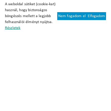
A weboldal sütiket (cookie-kat)
használ, hogy biztonságos
böngészés mellett a legjobb
Nem fogadom el
Elfogadom
Felhasználási feltételek
felhasználói élményt nyújtsa.
Cookie nyilatkozat
Részletek
Adatkezelési tájékoztató
Oldaltérkép
Közadatkereső
Akadálymentesítési nyilatkozat
Impresszum
okfo@okfo.gov.hu
+361 356 1522