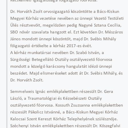
Kecskeméti Igazgatósága főigazgató főorvosa.
Dr. Horváth Zsolt orvosigazgató köszöntötte a Bács-Kiskun
Megyei Kórház vezetése nevében az ünnepi Vezető Testületi
Ülés résztvevőit, megelőzően pedig Nagyné Sztana Cecília,
SBO nővér szavalata hangzott el. Ezt követően Dr. Mészáros
János mondott ünnepi köszöntőt, majd Dr. Svébis Mihály
főigazgató értékelte a kórház 2017-es évét.
A kórház munkatársai nevében Dr. Szabó István, a
Sürgősségi Betegellátó Osztály osztályvezető főorvosa
mondott a közelgő karácsony hangulatát idéző ünnepi
beszédet. Majd elismeréseket adott át Dr. Svébis Mihály, és
Dr. Horváth Zsolt.
Semmelweis Ignác emlékplakettben részesült Dr. Gera
László, a Traumatológiai és Kézsebészeti Osztály
osztályvezető főorvosa. Kossuth Zsuzsanna emlékplakettben
részesült Pákolicz Istvánné, a Bács-Kiskun Megyei Kórház
Kalocsai Szent Kereszt Kórház Telephelyének szülésznője.
Széchenyi István emlékplakettben részesült Dr. Kőszegfalvi