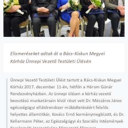
Elismeréseket adtak át a Bács-Kiskun Megyei
Kórház Ünnepi Vezető Testületi Ülésén
Ünnepi Vezető Testületi Ülést tartott a Bács-Kiskun Megyei
Kórház 2017. december 11-én, hétfőn a Három Gúnár
Rendezvényházban. Az ünnepi ülésen a kórház vezető
beosztású munkatársain kívül részt vett Dr. Mészáros János
egészségügyi ellátórendszer működtetéséért felelős
helyettes államtitkár, Kovács Ernő kormánymegbízott, és Dr.
Kellermann Péter, az Egészségügyi és Szociális Intézmények