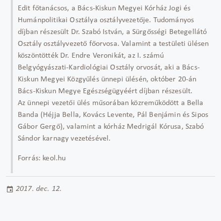
Edit főtanácsos, a Bács-Kiskun Megyei Kórház Jogi és
Humánpolitikai Osztálya osztályvezetője. Tudományos
díjban részesült Dr. Szabó István, a Sürgősségi Betegellátó
Osztály osztályvezető főorvosa. Valamint a testületi ülésen
köszöntötték Dr. Endre Veronikát, az I. számú
Belgyógyászati-Kardiológiai Osztály orvosát, aki a Bács-
Kiskun Megyei Közgyűlés ünnepi ülésén, október 20-án
Bács-Kiskun Megye Egészségügyéért díjban részesült.
Az ünnepi vezetői ülés műsorában közreműködött a Bella
Banda (Héjja Bella, Kovács Levente, Pál Benjámin és Sipos
Gábor Gergő), valamint a kórház Medrigál Kórusa, Szabó
Sándor karnagy vezetésével.
Forrás: keol.hu
2017. dec. 12.