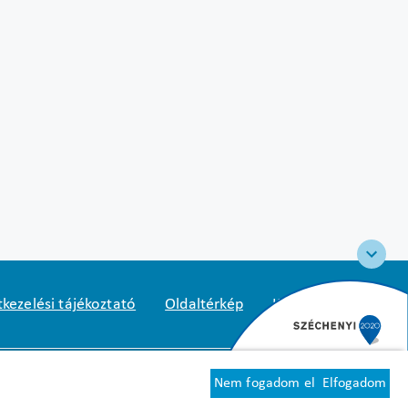
kezelési tájékoztató
Oldaltérkép
Közadatkereső
2
1125 Budapest, Diós árok 3.
Nem fogadom el
Elfogadom