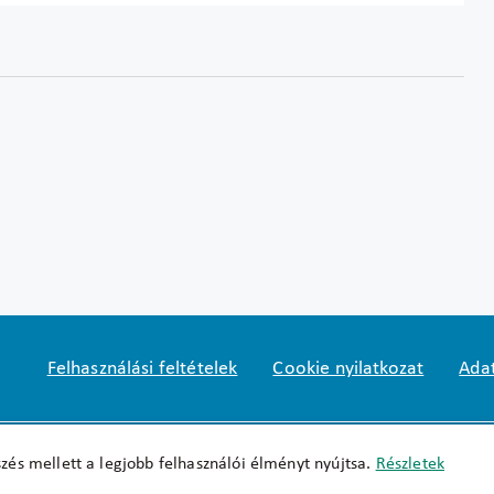
Felhasználási feltételek
Cookie nyilatkozat
Adat
Impresszum
okfo@okfo.gov.hu
+361 356 152
zés mellett a legjobb felhasználói élményt nyújtsa.
Részletek