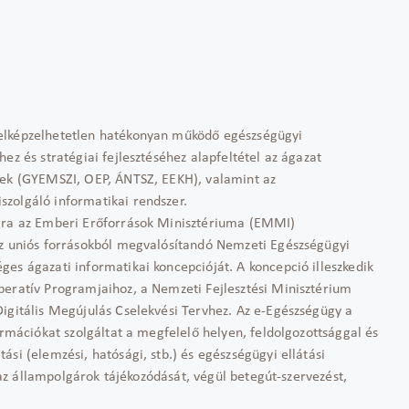
 elképzelhetetlen hatékonyan működő egészségügyi
ez és stratégiai fejlesztéséhez alapfeltétel az ágazat
nek (GYEMSZI, OEP, ÁNTSZ, EEKH), valamint az
zolgáló informatikai rendszer.
sára az Emberi Erőforrások Minisztériuma (EMMI)
az uniós forrásokból megvalósítandó Nemzeti Egészségügyi
es ágazati informatikai koncepcióját. A koncepció illeszkedik
peratív Programjaihoz, a Nemzeti Fejlesztési Minisztérium
Digitális Megújulás Cselekvési Tervhez. Az e-Egészségügy a
ormációkat szolgáltat a megfelelő helyen, feldolgozottsággal és
si (elemzési, hatósági, stb.) és egészségügyi ellátási
i az állampolgárok tájékozódását, végül betegút-szervezést,