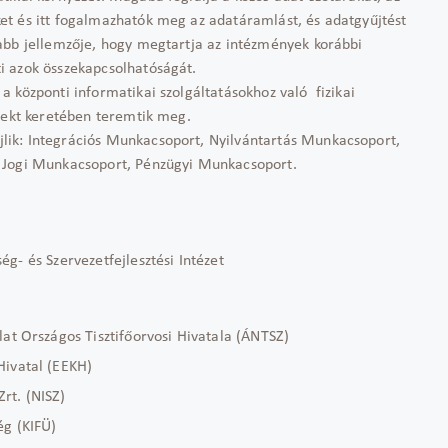
t és itt fogalmazhatók meg az adatáramlást, és adatgyűjtést
abb jellemzője, hogy megtartja az intézmények korábbi
i azok összekapcsolhatóságát.
 központi informatikai szolgáltatásokhoz való fizikai
ojekt keretében teremtik meg.
ik: Integrációs Munkacsoport, Nyilvántartás Munkacsoport,
, Jogi Munkacsoport, Pénzügyi Munkacsoport.
g- és Szervezetfejlesztési Intézet
lat Országos Tisztifőorvosi Hivatala (ÁNTSZ)
Hivatal (EEKH)
rt. (NISZ)
ég (KIFÜ)