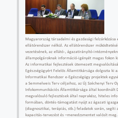
Magyarország társadalmi és gazdasági felzárkózása
ellátórendszer nélkül. Az ellátórendszer működtetéséh
vezetésének, az ellátó-, ágazatirányító-intézmények
állampolgároknak információ-igényét magas fokon kis
Az informatikai fejlesztések ütemezett megvalósítá
Egészségügyért Felelős Államtitkársága dolgozta ki 
Informatikai Rendszer e-Egészségügy projektek egység
a Semmelweis Terv céljaihoz, az Új Széchenyi Terv O
Infokommunikációs Államtitkársága által koordinált 
megvalósuló fejlesztések által naprakész, hiteles inf
formában, döntés-támogatást nyújt az ágazati igazgatá
(diagnosztikai, terápiás, stb.) feladatok során, segít
kapacitás-tervezést és –menedzsmentet valósít meg.