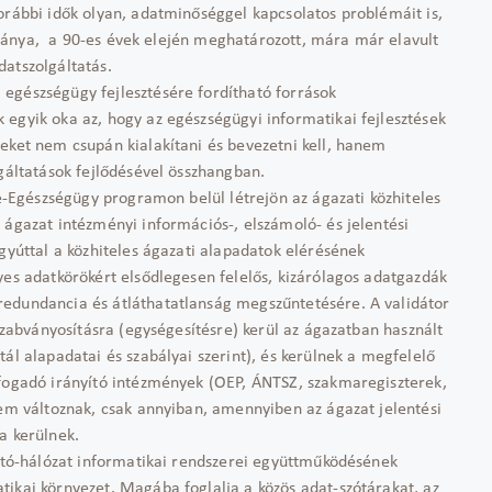
orábbi idők olyan, adatminőséggel kapcsolatos problémáit is,
k hiánya, a 90-es évek elején meghatározott, mára már elavult
datszolgáltatás.
egészségügy fejlesztésére fordítható források
egyik oka az, hogy az egészségügyi informatikai fejlesztések
eket nem csupán kialakítani és bevezetni kell, hanem
lgáltatások fejlődésével összhangban.
 e-Egészségügy programon belül létrejön az ágazati közhiteles
 ágazat intézményi információs-, elszámoló- és jelentési
egyúttal a közhiteles ágazati alapadatok elérésének
yes adatkörökért elsődlegesen felelős, kizárólagos adatgazdák
redundancia és átláthatatlanság megszűntetésére. A validátor
 szabványosításra (egységesítésre) kerül az ágazatban használt
ál alapadatai és szabályai szerint), és kerülnek a megfelelő
 fogadó irányító intézmények (OEP, ÁNTSZ, szakmaregiszterek,
nem változnak, csak annyiban, amennyiben az ágazat jelentési
a kerülnek.
látó-hálózat informatikai rendszerei együttműködésének
tikai környezet. Magába foglalja a közös adat-szótárakat, az