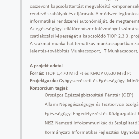
összevont kapcsolattartást megvalósító komponenseke
rendező szabályok és eljárások. A módszer legfontos
informatikai rendszerei autonómiáját, de megteremt
Az egészségügyi ellátórendszer intézményei számára a
csatlakozási képességét a kapcsolódó TIOP 2.3.3. pr
A szakmai munka hat tematikus munkacsoportban zajl
Jelentés-továbbítás Munkacsoport, IT Munkacsoport
A projekt adatai
Forrás:
TIOP 1,470 Mrd Ft és KMOP 0,630 Mrd Ft
Projektgazda:
Gyógyszerészeti és Egészségügyi Minősé
Konzorcium tagjai:
Országos Egészségbiztosítási Pénztár (OEP)
Állami Népegészségügyi és Tisztiorvosi Szolgá
Egészségügyi Engedélyezési és Közigazgatási 
NISZ Nemzeti Infokommunikációs Szolgáltató Z
Kormányzati Informatikai Fejlesztési Ügynöks