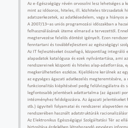
Az e-Egészségügy révén orvosolni lesz lehetséges a k
mint az idősoros, hiteles, ill. közhiteles törzsadato
adatszerkezetek, az adatkésedelem, vagy a hiányos a
A 2007/13–as uniós programozási időszakban a hazai 
felhasználásának üteme elmarad a tervezettől. Ennek 
megtervezése felelős döntést igényelt. Ezen rendszer
fenntartani és továbbfejleszteni az egészségügyi szo
Az IT fejlesztéseket összefogó, központilag integráló
alapadatok katalógusa és ezek nyilvántartása, ami az
rendszereinek központi és hiteles alap-adatforrása, 
megkerülhetetlen eszköze. Kijelölésre kerülnek az eg
az egységes ágazati adatkezelés megteremtésére, a 
funkcionalitás kiépítésével pedig felülvizsgálatra és
legfontosabb jelentések adattartalma (az ágazati port
intézményhez feldolgozásra. Az ágazati jelentéseket
stb.) ügyviteli folyamatai és rendszerei alapvetően 
rendszerében használt adatstruktúrák racionalizálásr
Az Elektronikus Egészségügyi Szolgáltatási Tér az el
biztosítása érdekében létrehozandó egységes informa