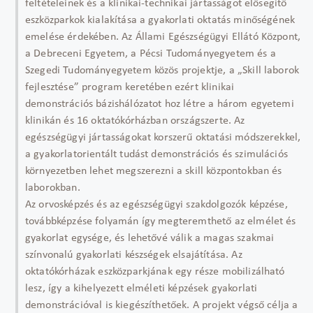
feltételeinek és a klinikai-technikai jártasságot elősegítő
eszközparkok kialakítása a gyakorlati oktatás minőségének
emelése érdekében. Az Állami Egészségügyi Ellátó Központ,
a Debreceni Egyetem, a Pécsi Tudományegyetem és a
Szegedi Tudományegyetem közös projektje, a „Skill laborok
fejlesztése” program keretében ezért klinikai
demonstrációs bázishálózatot hoz létre a három egyetemi
klinikán és 16 oktatókórházban országszerte. Az
egészségügyi jártasságokat korszerű oktatási módszerekkel,
a gyakorlatorientált tudást demonstrációs és szimulációs
környezetben lehet megszerezni a skill központokban és
laborokban.
Az orvosképzés és az egészségügyi szakdolgozók képzése,
továbbképzése folyamán így megteremthető az elmélet és
gyakorlat egysége, és lehetővé válik a magas szakmai
színvonalú gyakorlati készségek elsajátítása. Az
oktatókórházak eszközparkjának egy része mobilizálható
lesz, így a kihelyezett elméleti képzések gyakorlati
demonstrációval is kiegészíthetőek. A projekt végső célja a