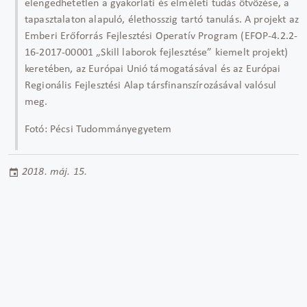
elengedhetetlen a gyakorlati és elméleti tudás ötvözése, a
tapasztalaton alapuló, élethosszig tartó tanulás. A projekt az
Emberi Erőforrás Fejlesztési Operatív Program (EFOP-4.2.2-
16-2017-00001 „Skill laborok fejlesztése” kiemelt projekt)
keretében, az Európai Unió támogatásával és az Európai
Regionális Fejlesztési Alap társfinanszírozásával valósul
meg.
Fotó: Pécsi Tudommányegyetem
2018. máj. 15.