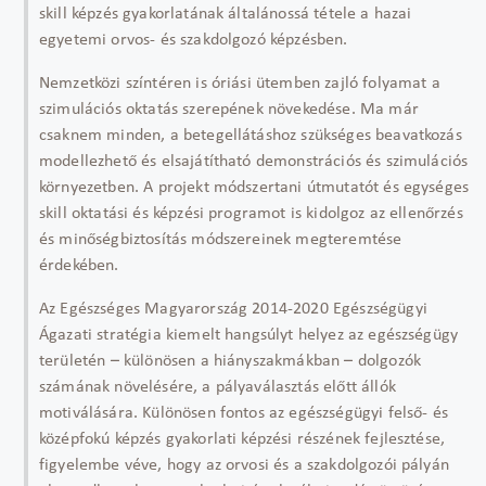
skill képzés gyakorlatának általánossá tétele a hazai
egyetemi orvos- és szakdolgozó képzésben.
Nemzetközi színtéren is óriási ütemben zajló folyamat a
szimulációs oktatás szerepének növekedése. Ma már
csaknem minden, a betegellátáshoz szükséges beavatkozás
modellezhető és elsajátítható demonstrációs és szimulációs
környezetben. A projekt módszertani útmutatót és egységes
skill oktatási és képzési programot is kidolgoz az ellenőrzés
és minőségbiztosítás módszereinek megteremtése
érdekében.
Az Egészséges Magyarország 2014-2020 Egészségügyi
Ágazati stratégia kiemelt hangsúlyt helyez az egészségügy
területén – különösen a hiányszakmákban – dolgozók
számának növelésére, a pályaválasztás előtt állók
motiválására. Különösen fontos az egészségügyi felső- és
középfokú képzés gyakorlati képzési részének fejlesztése,
figyelembe véve, hogy az orvosi és a szakdolgozói pályán