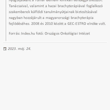
nyugdíjasként a római Gemelli Klinikán vendégprofesszor.
Tanácsaival, valamint a hazai brachyterápiával foglalkozó
szakemberek külföldi tanulmányútjainak biztosításával
nagyban hozzájárult a magyarországi brachyterápia
fejlődéséhez. 2008 és 2010 között a GEC-ESTRO elnöke volt.
Forrás: Index.hu fotó: Országos Onkológiai Intézet
2023. máj. 24.