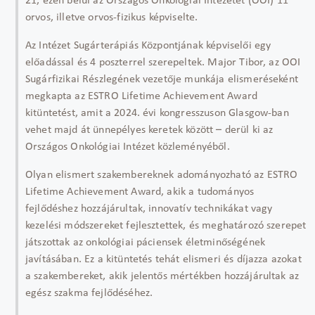
21, ezen belül az Országos Onkológiai Intézetet (OOI) 11
orvos, illetve orvos-fizikus képviselte.
Az Intézet Sugárterápiás Központjának képviselői egy
előadással és 4 poszterrel szerepeltek. Major Tibor, az OOI
Sugárfizikai Részlegének vezetője munkája elismeréseként
megkapta az ESTRO Lifetime Achievement Award
kitüntetést, amit a 2024. évi kongresszuson Glasgow-ban
vehet majd át ünnepélyes keretek között – derül ki az
Országos Onkológiai Intézet közleményéből.
Olyan elismert szakembereknek adományozható az ESTRO
Lifetime Achievement Award, akik a tudományos
fejlődéshez hozzájárultak, innovatív technikákat vagy
kezelési módszereket fejlesztettek, és meghatározó szerepet
játszottak az onkológiai páciensek életminőségének
javításában. Ez a kitüntetés tehát elismeri és díjazza azokat
a szakembereket, akik jelentős mértékben hozzájárultak az
egész szakma fejlődéséhez.