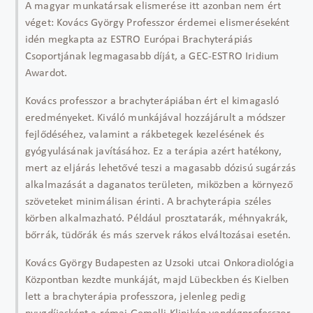
A magyar munkatársak elismerése itt azonban nem ért
véget: Kovács György Professzor érdemei elismeréseként
idén megkapta az ESTRO Európai Brachyterápiás
Csoportjának legmagasabb díját, a GEC-ESTRO Iridium
Awardot.
Kovács professzor a brachyterápiában ért el kimagasló
eredményeket. Kiváló munkájával hozzájárult a módszer
fejlődéséhez, valamint a rákbetegek kezelésének és
gyógyulásának javításához. Ez a terápia azért hatékony,
mert az eljárás lehetővé teszi a magasabb dózisú sugárzás
alkalmazását a daganatos területen, miközben a környező
szöveteket minimálisan érinti. A brachyterápia széles
körben alkalmazható. Például prosztatarák, méhnyakrák,
bőrrák, tüdőrák és más szervek rákos elváltozásai esetén.
Kovács György Budapesten az Uzsoki utcai Onkoradiológia
Központban kezdte munkáját, majd Lübeckben és Kielben
lett a brachyterápia professzora, jelenleg pedig