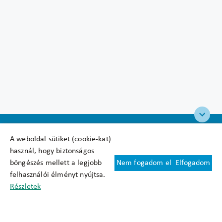
A weboldal sütiket (cookie-kat)
használ, hogy biztonságos
böngészés mellett a legjobb
Nem fogadom el
Elfogadom
Felhasználási feltételek
felhasználói élményt nyújtsa.
Cookie nyilatkozat
Részletek
Adatkezelési tájékoztató