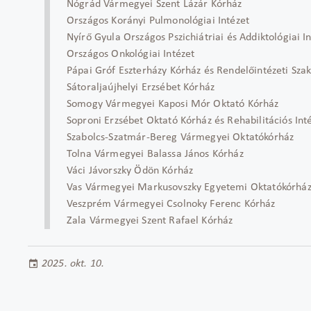
Nógrád Vármegyei Szent Lázár Kórház
Országos Korányi Pulmonológiai Intézet
Nyírő Gyula Országos Pszichiátriai és Addiktológiai I
Országos Onkológiai Intézet
Pápai Gróf Eszterházy Kórház és Rendelőintézeti Sza
Sátoraljaújhelyi Erzsébet Kórház
Somogy Vármegyei Kaposi Mór Oktató Kórház
Soproni Erzsébet Oktató Kórház és Rehabilitációs Int
Szabolcs-Szatmár-Bereg Vármegyei Oktatókórház
Tolna Vármegyei Balassa János Kórház
Váci Jávorszky Ödön Kórház
Vas Vármegyei Markusovszky Egyetemi Oktatókórhá
Veszprém Vármegyei Csolnoky Ferenc Kórház
Zala Vármegyei Szent Rafael Kórház
2025. okt. 10.