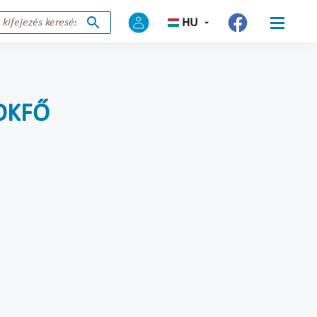
HU
 OKFŐ