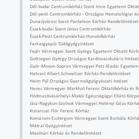
Dél-budai Centrumkórház Szent Imre Egyetemi Okta
Dél-pesti Centrumkórház - Országos Hematológiai és 
Dunaújvárosi Szent Pantaleon Kórház-Rendelőintézet
Észak-budai Szent János Centrumkórház
Észak-Pesti Centrumkórház-Honvédkórház
Farkasgyepűi Tüdőgyógyintézet
Fejér Vármegyei Szent György Egyetemi Oktató Kórh
Gottsegen György Országos Kardiovaszkuláris Intézet
Győr-Moson-Sopron Vármegyei Petz Aladár Egyetemi
Hatvani Albert Schweitzer Kórház-Rendelőintézet
Heim Pál Országos Gyermekgyógyászati Intézet
Heves Vármegyei Markhot Ferenc Oktatókórház és R
Hódmezővásárhelyi-Makói Egészségügyi Ellátó Közpo
Jász-Nagykun-Szolnok Vármegyei Hetényi Géza Kórhá
Kistarcsai Flór Ferenc Kórház
Komárom-Esztergom Vármegyei Szent Borbála Kórh
Mátrai Gyógyintézet
Mezőtúri Kórház és Rendelőintézet