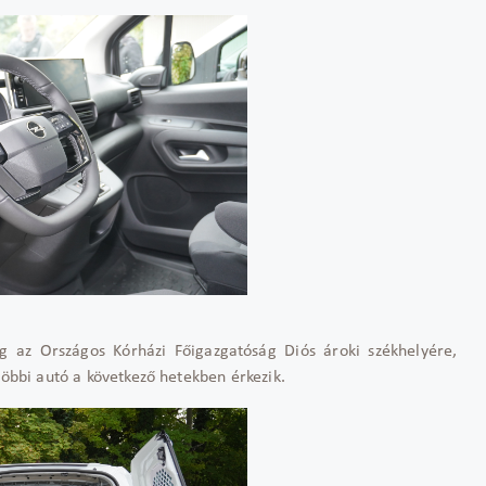
 az Országos Kórházi Főigazgatóság Diós ároki székhelyére,
többi autó a következő hetekben érkezik.