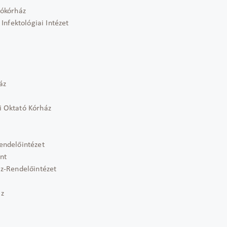
tókórház
Infektológiai Intézet
áz
 Oktató Kórház
endelőintézet
nt
z-Rendelőintézet
áz