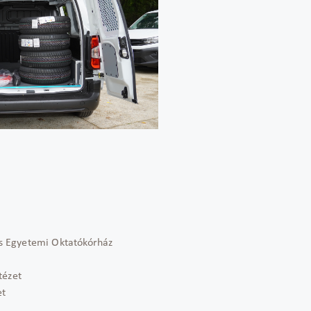
s Egyetemi Oktatókórház
tézet
et