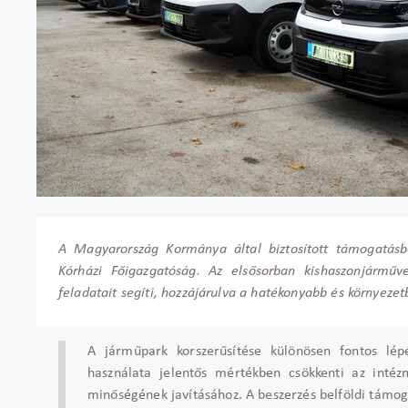
A Magyarország Kormánya által biztosított támogatásb
Kórházi Főigazgatóság. Az elsősorban kishaszonjárműve
feladatait segíti, hozzájárulva a hatékonyabb és környeze
A járműpark korszerűsítése különösen fontos lép
használata jelentős mértékben csökkenti az intézm
minőségének javításához. A beszerzés belföldi támog