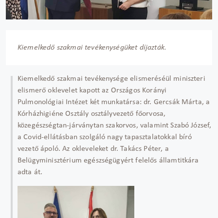
Kiemelkedő szakmai tevékenységüket díjazták.
Kiemelkedő szakmai tevékenysége elismeréséül miniszteri
elismerő oklevelet kapott az Országos Korányi
Pulmonológiai Intézet két munkatársa: dr. Gercsák Márta, a
Kórházhigiéne Osztály osztályvezető főorvosa,
közegészségtan-járványtan szakorvos, valamint Szabó József,
a Covid-ellátásban szolgáló nagy tapasztalatokkal bíró
vezető ápoló. Az okleveleket dr. Takács Péter, a
Belügyminisztérium egészségügyért felelős államtitkára
adta át.