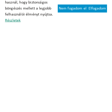
használ, hogy biztonságos
böngészés mellett a legjobb
Nem fogadom el
Elfogadom
Felhasználási feltételek
felhasználói élményt nyújtsa.
Cookie nyilatkozat
Részletek
Adatkezelési tájékoztató
Oldaltérkép
Közadatkereső
Akadálymentesítési nyilatkozat
Impresszum
okfo@okfo.gov.hu
+361 356 1522