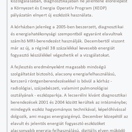
kiszolgálásában, diagnosztikájában ne jelentene előrelépést
a Környezet és Energia Operatív Program (KEOP)
pályázatán elnyert új eszközök használata.
A kórházban jelenleg a 2005-ben beszerzett, diagnosztikai
és energiahatékonysági szempontból egyaránt elavultnak
számító MRI-berendezést használják. Decembertől viszont
már az új, a réginél 38 százalékkal kevesebb energiát
fogyasztó készülékkel végezhetik el a vizsgálatokat.
A fejlesztés eredményeként magasabb minőségű
szolgáltatást biztosító, alacsony energiafelhasználású,
korszerű röntgenberendezésekkel is bővül a kórház -
radiológiai, szájsebészeti, valamint pulmonológiai
osztályának - eszközparkja. A lecserélni kívánt diagnosztikai
berendezések 2001 és 2004 között kerültek az intézménybe;
mindegyik eszköz hagyományos technikával, képelőhívással
dolgozik, ami magas energiaigényű. December közepétől az
elavult és jelentős energiát fogyasztó eszközöket
alacsonyabb energia-felhasználású, digitális elven működő