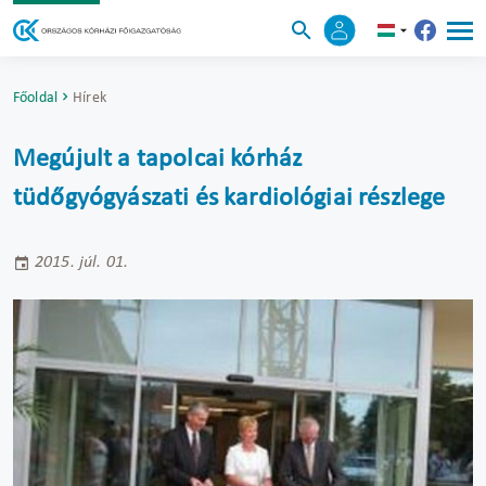
Főoldal
Hírek
Megújult a tapolcai kórház
tüdőgyógyászati és kardiológiai részlege
2015. júl. 01.