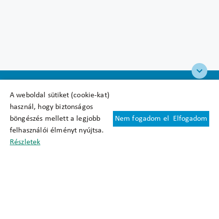
A weboldal sütiket (cookie-kat)
használ, hogy biztonságos
böngészés mellett a legjobb
Nem fogadom el
Elfogadom
Felhasználási feltételek
felhasználói élményt nyújtsa.
Cookie nyilatkozat
Részletek
Adatkezelési tájékoztató
Oldaltérkép
Közadatkereső