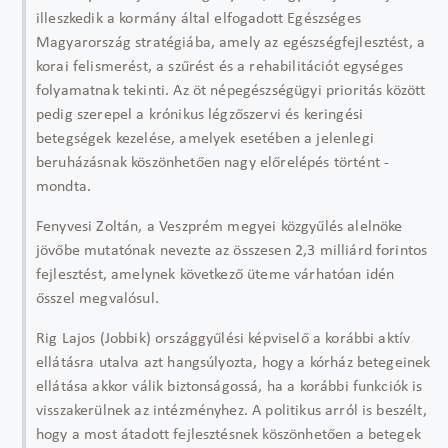
illeszkedik a kormány által elfogadott Egészséges
Magyarország stratégiába, amely az egészségfejlesztést, a
korai felismerést, a szűrést és a rehabilitációt egységes
folyamatnak tekinti. Az öt népegészségügyi prioritás között
pedig szerepel a krónikus légzőszervi és keringési
betegségek kezelése, amelyek esetében a jelenlegi
beruházásnak köszönhetően nagy előrelépés történt -
mondta.
Fenyvesi Zoltán, a Veszprém megyei közgyűlés alelnöke
jövőbe mutatónak nevezte az összesen 2,3 milliárd forintos
fejlesztést, amelynek következő üteme várhatóan idén
ősszel megvalósul.
Rig Lajos (Jobbik) országgyűlési képviselő a korábbi aktív
ellátásra utalva azt hangsúlyozta, hogy a kórház betegeinek
ellátása akkor válik biztonságossá, ha a korábbi funkciók is
visszakerülnek az intézményhez. A politikus arról is beszélt,
hogy a most átadott fejlesztésnek köszönhetően a betegek