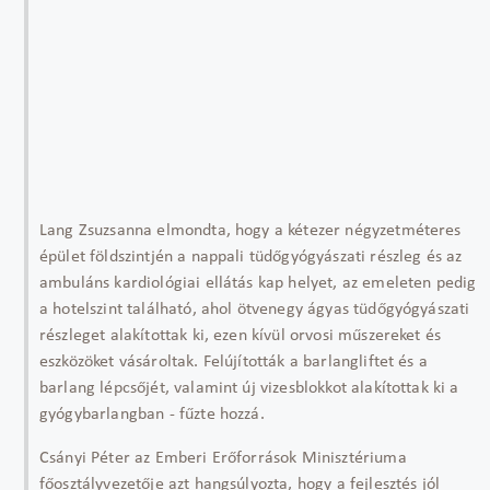
Lang Zsuzsanna elmondta, hogy a kétezer négyzetméteres
épület földszintjén a nappali tüdőgyógyászati részleg és az
ambuláns kardiológiai ellátás kap helyet, az emeleten pedig
a hotelszint található, ahol ötvenegy ágyas tüdőgyógyászati
részleget alakítottak ki, ezen kívül orvosi műszereket és
eszközöket vásároltak. Felújították a barlangliftet és a
barlang lépcsőjét, valamint új vizesblokkot alakítottak ki a
gyógybarlangban - fűzte hozzá.
Csányi Péter az Emberi Erőforrások Minisztériuma
főosztályvezetője azt hangsúlyozta, hogy a fejlesztés jól