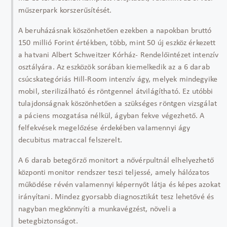
műszerpark korszerűsítését.
A beruházásnak köszönhetően ezekben a napokban bruttó
150 millió Forint értékben, több, mint 50 új eszköz érkezett
a hatvani Albert Schweitzer Kórház- Rendelőintézet intenzív
osztályára. Az eszközök sorában kiemelkedik az a 6 darab
csúcskategóriás Hill-Room intenzív ágy, melyek mindegyike
mobil, sterilizálható és röntgennel átvilágítható. Ez utóbbi
tulajdonságnak köszönhetően a szükséges röntgen vizsgálat
a páciens mozgatása nélkül, ágyban fekve végezhető. A
felfekvések megelőzése érdekében valamennyi ágy
decubitus matraccal felszerelt.
A 6 darab betegőrző monitort a nővérpultnál elhelyezhető
központi monitor rendszer teszi teljessé, amely hálózatos
működése révén valamennyi képernyőt látja és képes azokat
irányítani. Mindez gyorsabb diagnosztikát tesz lehetővé és
nagyban megkönnyíti a munkavégzést, növeli a
betegbiztonságot.