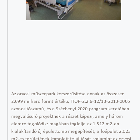
Az orvosi műszerpark korszerűsítése annak az összesen
2,699 milliárd forint értékű, TIOP-2.2.6-12/1B-2013-0005
azonosítószámú, és a Széchenyi 2020 program keretében
megvalósuló projektnek a részét képezi, amely három
elemre tagolódik: magában foglalja az 1.512 m2-en
kialakítandó új épülettömb megépítését, a főépület 2.023
m2-es területének komplett felújítását, valamint az orvosi