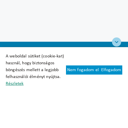
A weboldal sütiket (cookie-kat)
használ, hogy biztonságos
böngészés mellett a legjobb
Nem fogadom el
Elfogadom
Felhasználási feltételek
felhasználói élményt nyújtsa.
Cookie nyilatkozat
Részletek
Adatkezelési tájékoztató
Oldaltérkép
Közadatkereső