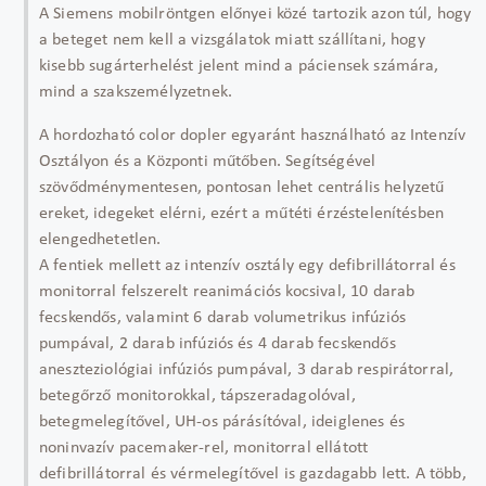
A Siemens mobilröntgen előnyei közé tartozik azon túl, hogy
a beteget nem kell a vizsgálatok miatt szállítani, hogy
kisebb sugárterhelést jelent mind a páciensek számára,
mind a szakszemélyzetnek.
A hordozható color dopler egyaránt használható az Intenzív
Osztályon és a Központi műtőben. Segítségével
szövődménymentesen, pontosan lehet centrális helyzetű
ereket, idegeket elérni, ezért a műtéti érzéstelenítésben
elengedhetetlen.
A fentiek mellett az intenzív osztály egy defibrillátorral és
monitorral felszerelt reanimációs kocsival, 10 darab
fecskendős, valamint 6 darab volumetrikus infúziós
pumpával, 2 darab infúziós és 4 darab fecskendős
aneszteziológiai infúziós pumpával, 3 darab respirátorral,
betegőrző monitorokkal, tápszeradagolóval,
betegmelegítővel, UH-os párásítóval, ideiglenes és
noninvazív pacemaker-rel, monitorral ellátott
defibrillátorral és vérmelegítővel is gazdagabb lett. A több,