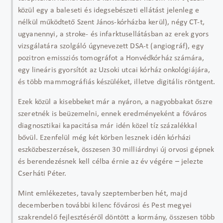
közül egy a baleseti és idegsebészeti ellátást jelenleg e
nélkül működtető Szent János-kórházba kerül), négy CT-t,
ugyanennyi, a stroke- és infarktusellátásban az erek gyors
vizsgálatára szolgáló úgynevezett DSA-t (angiográf), egy
pozitron emissziós tomográfot a Honvédkórház számára,
egy lineáris gyorsítót az Uzsoki utcai kórház onkológiájára,
és több mammográfiás készüléket, illetve digitális röntgent.
Ezek közül a kisebbeket már a nyáron, a nagyobbakat őszre
szeretnék is beüzemelni, ennek eredményeként a főváros
diagnosztikai kapacitása már idén közel tíz százalékkal
bővül. Ezenfelül még két körben lesznek idén kórházi
eszközbeszerzések, összesen 30 milliárdnyi új orvosi gépnek
és berendezésnek kell célba érnie az év végére – jelezte
Cserháti Péter.
Mint emlékezetes, tavaly szeptemberben hét, majd
decemberben további kilenc fővárosi és Pest megyei
szakrendelő fejlesztéséről döntött a kormány, összesen több