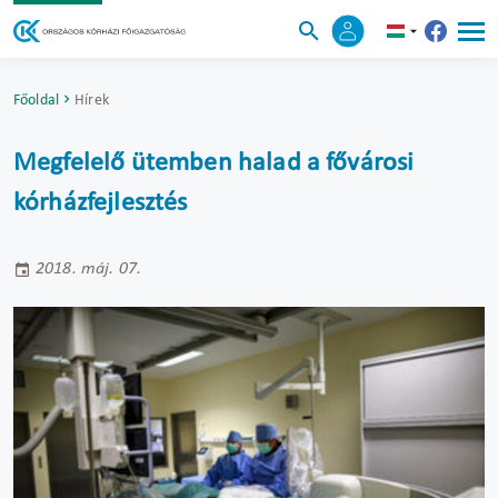
Főoldal
Hírek
Megfelelő ütemben halad a fővárosi
kórházfejlesztés
2018. máj. 07.