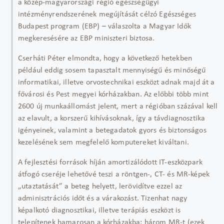
a közép-magyarországi régió egészségügyi
intézményrendszerének megújítását célzó Egészséges
Budapest program (EBP) – válaszolta a Magyar Idők
megkeresésére az EBP miniszteri biztosa.
Cserháti Péter elmondta, hogy a következő hetekben
például eddig sosem tapasztalt mennyiségű és minőségű
informatikai, illetve orvostechnikai eszközt adnak majd át a
fővárosi és Pest megyei kórházakban. Az előbbi több mint
2600 új munkaállomást jelent, mert a régió­ban százával kell
az elavult, a korszerű kihívásoknak, így a távdiagnosztika
igényei­nek, valamint a betegadatok gyors és biztonságos
kezelésének sem megfelelő komputereket kiváltani.
A fejlesztési források híján amortizálódott IT-eszközpark
átfogó cseréje lehetővé teszi a röntgen-, CT- és MR-képek
„utaztatását” a beteg helyett, lerövidítve ezzel az
adminisztrációs időt és a várakozást. Tizenhat nagy
képalkotó diagnosztikai, illetve terápiás eszközt is
telepítenek hamarosan a kórházakba: három MR-t (ezek