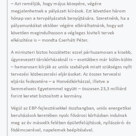
– Azt reméljük, hogy május közepére, végére
megjelenhetnek a pályázati kiírások. Ezt követően három
hónap van a tervpályázatok benyújtására. Szeretnénk, ha a
pályamunkákat október végére elbírálhatnánk, hogy azt
követően megindulhasson a végleges kiviteli tervek
elkészítése is – mondta Cserháti Péter.
A miniszteri biztos hozzátette: ezzel párhuzamosan a kisebb,
úgynevezett társkórházaknál is – esetükben már külön-külön
– hamarosan kiírják az uniós szabályok miatt szükséges nyílt
tervezési közbeszerzési eljárásokat. Az összes tervezési
eljárás fedezetére – a Honvédkórházzal, illetve a
Semmelweis Egyetemmel együtt – összesen 23,3 milliárd
forint keretet biztosított a kormány.
Végül az EBP-fejlesztésekkel összhangban, uniós energetikai
beruházások keretében nyolc fővárosi kórházban indulnak
meg az év második felében épületfelújítások, nyílászáró- és
födémcserével, napelemek beépítésével.