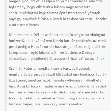
megépüljön, ott ez lassítja a folyamat indulását. Jelentős
fejlemény, hogy elkészült a három nagy tervezett
centrumkórházzal kapcsolatos építészeti tervpályázatok
anyaga, amelyek kiírása a közeli hetekben várható – közölte
a miniszteri biztos.
Mint ismert, a Dél-pesti Centrum az Országos Kardiológiai
Intézet–Szent István–Szent László-kórház területén, az észak-
pesti pedig a Honvédkórház bázisán jön létre, míg a dél- és
közép-budai régió lakosai a XI. kerületben, a Dobogó
városrészen felépítendő új „szuperkórházhoz” tartoznának.
Cserháti Péter elmondta, hogy a jogszabályoknak
megfelelően a tervpályázati kiírásokat egy honlapon fogják
közzétenni, amelyen azok menete nyilvánosan követhető
lesz. Az új kórházak megtervezésére az unióból is pályázhat
bármely építész tervezőiroda, de komoly referenciákat kell
tudni felmutatni, amelyekre 15-20 magyarországi iroda is
biztosan képes, önállóan vagy konzorciumban.