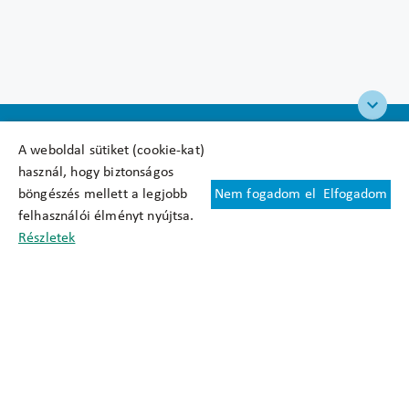
A weboldal sütiket (cookie-kat)
használ, hogy biztonságos
böngészés mellett a legjobb
Nem fogadom el
Elfogadom
Felhasználási feltételek
felhasználói élményt nyújtsa.
Cookie nyilatkozat
Részletek
Adatkezelési tájékoztató
Oldaltérkép
Közadatkereső