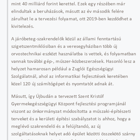
mint 40 milliárd forint kerettel. Ezek egy részében már
elindultak a beruházások, másutt az év második felére
zárulhat le a tervezési folyamat, ott 2019-ben kezdődhet a
kivitelezés.
A járóbeteg-szakrendelők közül az állami fenntartású
szigetszentmiklósiban és a veresegyháziban több új
orvostechnikai eszközt használatba is vettek, és folyamatban
vannak további gép-, műszer-közbeszerzések. Hasonló lesz a
helyzet hamarosan például a Zuglói Egészségügyi
Szolgálatnál, ahol az informatikai fejlesztések keretében
közel 120 új számítógépet és nyomtatót adnak át.
Másutt, így Újbudán a tervezett Szent Kristóf
Gyermekegészségügyi Központ fejlesztési programjánál
viszont az önkormányzat módosította a műszaki-építészeti
terveket és a kerületi építési szabályzatot is ahhoz, hogy a
meglévő szakrendelő és a felújítandó, az új
szolgáltatásoknak helyet adó épület közötti összekötő szárny