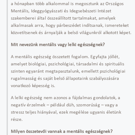
a hónapban több alkalommal is megosztunk az Országos
Mentális, Ideggyógyászati és Idegsebészeti Intézet
szakemberei által összeállított tartalmakat, amelyek
alkalmasak arra, hogy párbeszédet indítsanak, ismereteket
közvetítsenek és árnyalják a belső világunkról alkotott képet.
Mit nevezünk mentális vagy lelki egészségnek?
A mentális egészség összetett fogalom. Egyfajta jóllét,
amelyet biológiai, pszichológiai, társadalmi és spirituális
szinten egyaránt megtapasztalunk, emellett pszichológiai
rugalmasság és saját belső állapotaink szabályozására
vonatkozó képesség is.
A lelki egészség nem azonos a fájdalmas gondolatok, a
negatív érzelmek – például düh, szomorúság – vagy a
stressz teljes hiányával, ezek megélése ugyanis életünk
része.
Milyen összetevői vannak a mentális egészségnek?