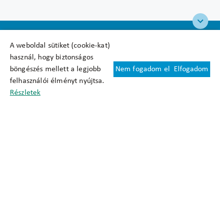
A weboldal sütiket (cookie-kat)
használ, hogy biztonságos
böngészés mellett a legjobb
Nem fogadom el
Elfogadom
Felhasználási feltételek
felhasználói élményt nyújtsa.
Cookie nyilatkozat
Részletek
Adatkezelési tájékoztató
Oldaltérkép
Közadatkereső
Akadálymentesítési nyilatkozat
Impresszum