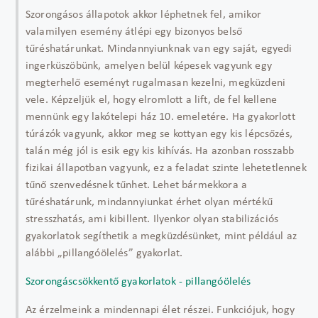
Szorongásos állapotok akkor léphetnek fel, amikor
valamilyen esemény átlépi egy bizonyos belső
tűréshatárunkat. Mindannyiunknak van egy saját, egyedi
ingerküszöbünk, amelyen belül képesek vagyunk egy
megterhelő eseményt rugalmasan kezelni, megküzdeni
vele. Képzeljük el, hogy elromlott a lift, de fel kellene
mennünk egy lakótelepi ház 10. emeletére. Ha gyakorlott
túrázók vagyunk, akkor meg se kottyan egy kis lépcsőzés,
talán még jól is esik egy kis kihívás. Ha azonban rosszabb
fizikai állapotban vagyunk, ez a feladat szinte lehetetlennek
tűnő szenvedésnek tűnhet. Lehet bármekkora a
tűréshatárunk, mindannyiunkat érhet olyan mértékű
stresszhatás, ami kibillent. Ilyenkor olyan stabilizációs
gyakorlatok segíthetik a megküzdésünket, mint például az
alábbi „pillangóölelés” gyakorlat.
Szorongáscsökkentő gyakorlatok - pillangóölelés
Az érzelmeink a mindennapi élet részei. Funkciójuk, hogy