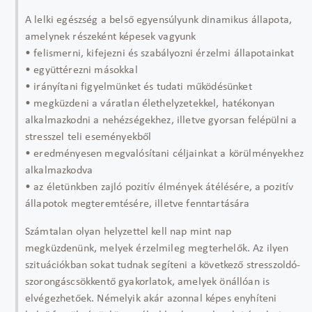
A lelki egészség a belső egyensúlyunk dinamikus állapota,
amelynek részeként képesek vagyunk
• felismerni, kifejezni és szabályozni érzelmi állapotainkat
• együttérezni másokkal
• irányítani figyelmünket és tudati működésünket
• megküzdeni a váratlan élethelyzetekkel, hatékonyan
alkalmazkodni a nehézségekhez, illetve gyorsan felépülni a
stresszel teli eseményekből
• eredményesen megvalósítani céljainkat a körülményekhez
alkalmazkodva
• az életünkben zajló pozitív élmények átélésére, a pozitív
állapotok megteremtésére, illetve fenntartására
Számtalan olyan helyzettel kell nap mint nap
megküzdenünk, melyek érzelmileg megterhelők. Az ilyen
szituációkban sokat tudnak segíteni a következő stresszoldó-
szorongáscsökkentő gyakorlatok, amelyek önállóan is
elvégezhetőek. Némelyik akár azonnal képes enyhíteni