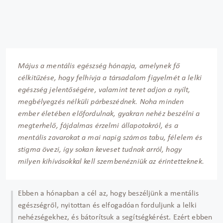
Május a mentális egészség hónapja, amelynek fő
célkitűzése, hogy felhívja a társadalom figyelmét a lelki
egészség jelentőségére, valamint teret adjon a nyílt,
megbélyegzés nélküli párbeszédnek. Noha minden
ember életében előfordulnak, gyakran nehéz beszélni a
megterhelő, fájdalmas érzelmi állapotokról, és a
mentális zavarokat a mai napig számos tabu, félelem és
stigma övezi, így sokan keveset tudnak arról, hogy
milyen kihívásokkal kell szembenézniük az érintetteknek.
Ebben a hónapban a cél az, hogy beszéljünk a mentális
egészségről, nyitottan és elfogadóan forduljunk a lelki
nehézségekhez, és bátorítsuk a segítségkérést. Ezért ebben