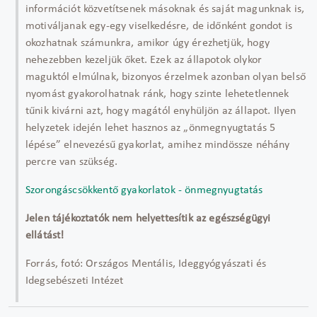
információt közvetítsenek másoknak és saját magunknak is,
motiváljanak egy-egy viselkedésre, de időnként gondot is
okozhatnak számunkra, amikor úgy érezhetjük, hogy
nehezebben kezeljük őket. Ezek az állapotok olykor
maguktól elmúlnak, bizonyos érzelmek azonban olyan belső
nyomást gyakorolhatnak ránk, hogy szinte lehetetlennek
tűnik kivárni azt, hogy magától enyhüljön az állapot. Ilyen
helyzetek idején lehet hasznos az „önmegnyugtatás 5
lépése” elnevezésű gyakorlat, amihez mindössze néhány
percre van szükség.
Szorongáscsökkentő gyakorlatok - önmegnyugtatás
Jelen tájékoztatók nem helyettesítik az egészségügyi
ellátást!
Forrás, fotó: Országos Mentális, Ideggyógyászati és
Idegsebészeti Intézet