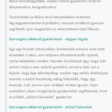
belső feszültségünkön, ezáltal hatást gyakorolni érzelmi
állapotunkra, hangulatunkra.
Türelmünket próbára tevő helyzetekben érdemes
légzésgyakorlatokat kipróbálni, melyek rendkívül gyorsan
segíthetik újra megtalálni az elveszettnek tűnő fókuszt.
Szorongáscsökkentő gyakorlatok - négyes légzés
Egy-egy feszült szituációban érezhetünk annyira erős testi
érzeteket is akár, ami teljesen elhatalmasodik rajtunk,
szinte bekebelez minket. Ilyenkor érezhetjük úgy, hogy már
semmi másra sem tudunk gondolni, annyira tele van a
fejünk. Vagy épp ellenkezőleg: amikor egy nehéz élethelyzet
mentén a belső feszültség odáig fokozódik, hogy úgy
érezzük, már semmi sem érdekel minket igazán. Ilyen
esetekben olyan imaginációs gyakorlatok segíthetnek, mint
az alábbi „elúszó falevelek” gyakorlat.
Szorongáscsökkentő gyakorlatok - elúszó falevelek