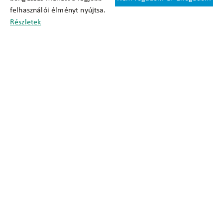
Felhasználási feltételek
felhasználói élményt nyújtsa.
Cookie nyilatkozat
Részletek
Adatkezelési tájékoztató
Oldaltérkép
Közadatkereső
Akadálymentesítési nyilatkozat
Impresszum
okfo@okfo.gov.hu
+361 356 1522
1125 Budapest, Diós árok 3.