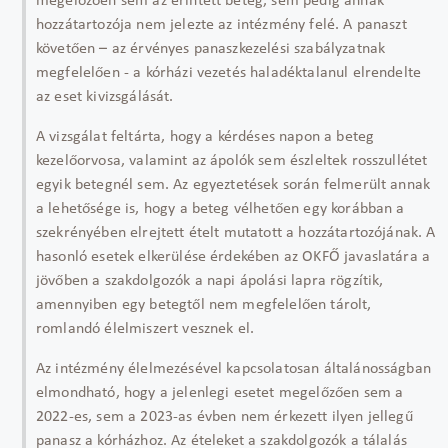
megelőzően sem az érintett beteg, sem pedig annak
hozzátartozója nem jelezte az intézmény felé. A panaszt
követően – az érvényes panaszkezelési szabályzatnak
megfelelően - a kórházi vezetés haladéktalanul elrendelte
az eset kivizsgálását.
A vizsgálat feltárta, hogy a kérdéses napon a beteg
kezelőorvosa, valamint az ápolók sem észleltek rosszullétet
egyik betegnél sem. Az egyeztetések során felmerült annak
a lehetősége is, hogy a beteg vélhetően egy korábban a
szekrényében elrejtett ételt mutatott a hozzátartozójának. A
hasonló esetek elkerülése érdekében az OKFŐ javaslatára a
jövőben a szakdolgozók a napi ápolási lapra rögzítik,
amennyiben egy betegtől nem megfelelően tárolt,
romlandó élelmiszert vesznek el.
Az intézmény élelmezésével kapcsolatosan általánosságban
elmondható, hogy a jelenlegi esetet megelőzően sem a
2022-es, sem a 2023-as évben nem érkezett ilyen jellegű
panasz a kórházhoz. Az ételeket a szakdolgozók a tálalás