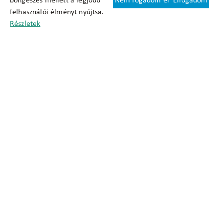
böngészés mellett a legjobb
Nem fogadom el
Elfogadom
Felhasználási feltételek
felhasználói élményt nyújtsa.
Cookie nyilatkozat
Részletek
Adatkezelési tájékoztató
Oldaltérkép
Közadatkereső
Akadálymentesítési nyilatkozat
Impresszum
okfo@okfo.gov.hu
+361 356 1522
1125 Budapest, Diós árok 3.