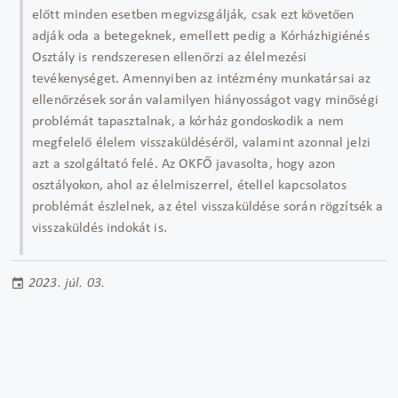
előtt minden esetben megvizsgálják, csak ezt követően
adják oda a betegeknek, emellett pedig a Kórházhigiénés
Osztály is rendszeresen ellenőrzi az élelmezési
tevékenységet. Amennyiben az intézmény munkatársai az
ellenőrzések során valamilyen hiányosságot vagy minőségi
problémát tapasztalnak, a kórház gondoskodik a nem
megfelelő élelem visszaküldéséről, valamint azonnal jelzi
azt a szolgáltató felé. Az OKFŐ javasolta, hogy azon
osztályokon, ahol az élelmiszerrel, étellel kapcsolatos
problémát észlelnek, az étel visszaküldése során rögzítsék a
visszaküldés indokát is.
2023. júl. 03.