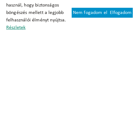
használ, hogy biztonságos
böngészés mellett a legjobb
Nem fogadom el
Elfogadom
Felhasználási feltételek
felhasználói élményt nyújtsa.
Cookie nyilatkozat
Részletek
Adatkezelési tájékoztató
Oldaltérkép
Közadatkereső
Akadálymentesítési nyilatkozat
Impresszum
okfo@okfo.gov.hu
+361 356 1522