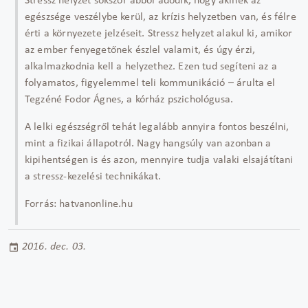
Stressz helyzet sokszor abból adódik, hogy akinek az
egészsége veszélybe kerül, az krízis helyzetben van, és félre
érti a környezete jelzéseit. Stressz helyzet alakul ki, amikor
az ember fenyegetőnek észlel valamit, és úgy érzi,
alkalmazkodnia kell a helyzethez. Ezen tud segíteni az a
folyamatos, figyelemmel teli kommunikáció – árulta el
Tegzéné Fodor Ágnes, a kórház pszichológusa.
A lelki egészségről tehát legalább annyira fontos beszélni,
mint a fizikai állapotról. Nagy hangsúly van azonban a
kipihentségen is és azon, mennyire tudja valaki elsajátítani
a stressz-kezelési technikákat.
Forrás: hatvanonline.hu
2016. dec. 03.