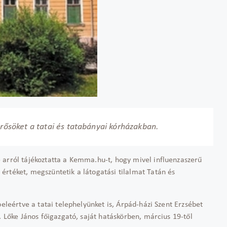
erősöket a tatai és tatabányai kórházakban.
 arról tájékoztatta a Kemma.hu-t, hogy mivel influenzaszerű
értéket, megszüntetik a látogatási tilalmat Tatán és
beleértve a tatai telephelyünket is, Árpád-házi Szent Erzsébet
. Lőke János főigazgató, saját hatáskörben, március 19-től