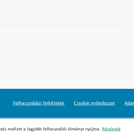
Felhasználási feltételek
Cookie nyilatkozat
Adat
Impresszum
okfo@okfo.gov.hu
+361 356 152
zés mellett a legjobb felhasználói élményt nyújtsa.
Részletek