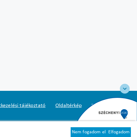
kezelési tájékoztató
Oldaltérkép
Közadatkereső
2
1125 Budapest, Diós árok 3.
Nem fogadom el
Elfogadom