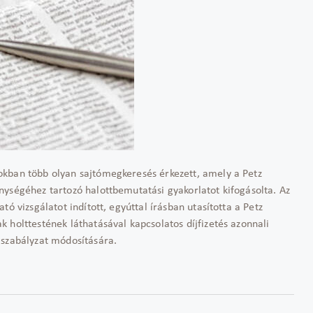
okban több olyan sajtómegkeresés érkezett, amely a Petz
nységéhez tartozó halottbemutatási gyakorlatot kifogásolta. Az
ó vizsgálatot indított, egyúttal írásban utasította a Petz
 holttestének láthatásával kapcsolatos díjfizetés azonnali
 szabályzat módosítására.