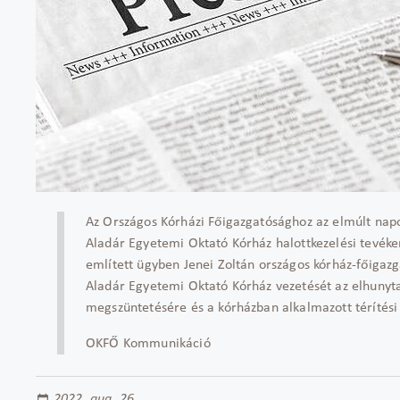
Az Országos Kórházi Főigazgatósághoz az elmúlt nap
Aladár Egyetemi Oktató Kórház halottkezelési tevéke
említett ügyben Jenei Zoltán országos kórház-főigazgat
Aladár Egyetemi Oktató Kórház vezetését az elhunytak
megszüntetésére és a kórházban alkalmazott térítési
OKFŐ Kommunikáció
2022. aug. 26.