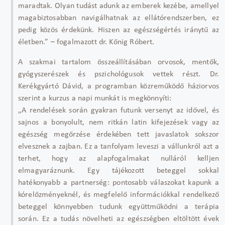
maradtak. Olyan tudást adunk az emberek kezébe, amellyel
magabiztosabban navigálhatnak az ellátórendszerben, ez
pedig közös érdekünk. Hiszen az egészségértés iránytű az
életben.” – fogalmazott dr. Kőnig Róbert.
A szakmai tartalom összeállításában orvosok, mentők,
gyógyszerészek és pszichológusok vettek részt. Dr.
Kerékgyártó Dávid, a programban közreműködő háziorvos
szerint a kurzus a napi munkát is megkönnyíti:
„A rendelések során gyakran futunk versenyt az idővel, és
sajnos a bonyolult, nem ritkán latin kifejezések vagy az
egészség megőrzése érdekében tett javaslatok sokszor
elvesznek a zajban. Ez a tanfolyam leveszi a vállunkról azt a
terhet, hogy az alapfogalmakat nulláról kelljen
elmagyaráznunk. Egy tájékozott beteggel sokkal
hatékonyabb a partnerség: pontosabb válaszokat kapunk a
kórelőzményeknél, és megfelelő információkkal rendelkező
beteggel könnyebben tudunk együttműködni a terápia
során. Ez a tudás növelheti az egészségben eltöltött évek