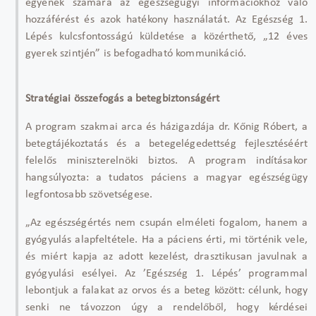
egyének számára az egészségügyi információkhoz való
hozzáférést és azok hatékony használatát. Az Egészség 1.
Lépés kulcsfontosságú küldetése a közérthető, „12 éves
gyerek szintjén” is befogadható kommunikáció.
Stratégiai összefogás a betegbiztonságért
A program szakmai arca és házigazdája dr. Kőnig Róbert, a
betegtájékoztatás és a betegelégedettség fejlesztéséért
felelős miniszterelnöki biztos. A program indításakor
hangsúlyozta: a tudatos páciens a magyar egészségügy
legfontosabb szövetségese.
„Az egészségértés nem csupán elméleti fogalom, hanem a
gyógyulás alapfeltétele. Ha a páciens érti, mi történik vele,
és miért kapja az adott kezelést, drasztikusan javulnak a
gyógyulási esélyei. Az ’Egészség 1. Lépés’ programmal
lebontjuk a falakat az orvos és a beteg között: célunk, hogy
senki ne távozzon úgy a rendelőből, hogy kérdései