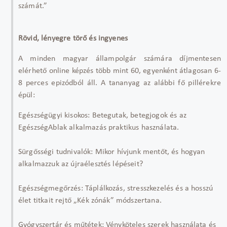
számát.”
Rövid, lényegre törő és ingyenes
A minden magyar állampolgár számára díjmentesen
elérhető online képzés több mint 60, egyenként átlagosan 6-
8 perces epizódból áll. A tananyag az alábbi fő pillérekre
épül:
Egészségügyi kisokos: Betegutak, betegjogok és az
EgészségAblak alkalmazás praktikus használata.
Sürgősségi tudnivalók: Mikor hívjunk mentőt, és hogyan
alkalmazzuk az újraélesztés lépéseit?
Egészségmegőrzés: Táplálkozás, stresszkezelés és a hosszú
élet titkait rejtő „Kék zónák” módszertana.
Gyógyszertár és műtétek: Vényköteles szerek használata és