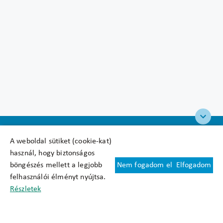
A weboldal sütiket (cookie-kat)
használ, hogy biztonságos
böngészés mellett a legjobb
Nem fogadom el
Elfogadom
Felhasználási feltételek
felhasználói élményt nyújtsa.
Cookie nyilatkozat
Részletek
Adatkezelési tájékoztató