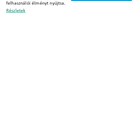
felhasználói élményt nyújtsa.
Cookie nyilatkozat
Részletek
Adatkezelési tájékoztató
Oldaltérkép
Közadatkereső
Akadálymentesítési nyilatkozat
Impresszum
okfo@okfo.gov.hu
+361 356 1522
1125 Budapest, Diós árok 3.