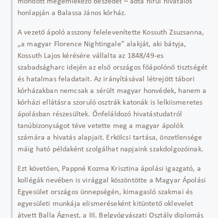
mondott megemlékező beszédet – adta hírül hivatalos
honlapján a Balassa János kórház.
A vezető ápoló asszony felelevenítette Kossuth Zsuzsanna,
„a magyar Florence Nightingale” alakját, aki bátyja,
Kossuth Lajos kérésére vállalta az 1848/49-es
szabadságharc idején az első országos főápolónő tisztségét
és hatalmas feladatait. Az irányításával létrejött tábori
kórházakban nemcsak a sérült magyar honvédek, hanem a
kórházi ellátásra szoruló osztrák katonák is lelkiismeretes
ápolásban részesültek. Önfeláldozó hivatástudatról
tanúbizonyságot téve vetette meg a magyar ápolók
számára a hivatás alapjait. Erkölcsi tartása, önzetlensége
máig ható példaként szolgálhat napjaink szakdolgozóinak.
Ezt követően, Pappné Kozma Krisztina ápolási igazgató, a
kollégák nevében is virággal köszöntötte a Magyar Ápolási
Egyesület országos ünnepségén, kimagasló szakmai és
egyesületi munkája elismeréseként kitüntető oklevelet
átvett Balla Ágnest, a III. Belgyógyászati Osztály diplomás