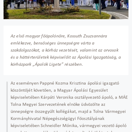
Az első magyar főápolónőre, Kossuth Zsuzsannára
emlékezve, bensőséges ünnepségre várta a
szakdolgozókat, a kórház vezetését, valamint az orvosok
és a háttérterületek képviselőit az Ápolási Igazgatóság, a
kórházpark „Ápolók Ligete” részében.
Az eseményen Pappné Kozma Krisztina ápolási igazgató
köszöntőjét követően, a Magyar Ápolási Egyesület
képviseletében Kárpáti Veronika osztályvezető ápoló, a MÁE
Tolna Megyei Szervezetének elnöke üdvözölte az
ünnepségre összegyűlt kollégákat, majd a Tolna Vármegyei
Kormányhivatal Népegészségügyi Főosztályának
képviseletében Schneidler Mónika, vármegyei vezető ápoló