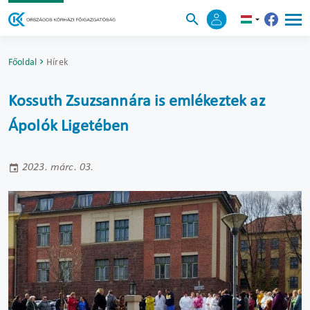
Főoldal
Hírek
Kossuth Zsuzsannára is emlékeztek az
Ápolók Ligetében
2023. márc. 03.