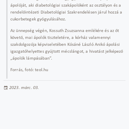
ápolóját, aki diabetológiai szakápolóként az osztályon és a
rendelőintézeti Diabetológiai Szakrendelésen járul hozzá a
cukorbetegek gyógyulásához.
Az ünnepség végén, Kossuth Zsuzsanna emlékére és az őt
követő, mai ápolók tiszteletére, a kórház valamennyi
szakdolgozója képviseletében Kósáné László Anikó ápolási
igazgatóhelyettes gyújtott mécslángot, a hivatást jelképező
„ápolók lámpásában”.
Forrás, fotó: teol.hu
2023. márc. 03.