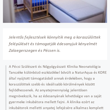
Jelentős fejlesztések könnyítik meg a koraszülöttek
felépülését és támogatják édesanyjuk kényelmét
Zalaegerszegen és Pécsen is.
A Pécsi Szülészeti és Nőgyógyászati Klinika Neonatológia
Tanszéke különböző eszközökkel bővült a NaturAqua és KORE
által nyújtott támogatásból annak érdekében, hogy a
koraszülöttek szebb és ideálisabb körülmények között
fejlődhessenek. Az anyatejmennyiség jelentősen
megnövekszik, ha az édesanyának lehetősége van a saját
gyermeke inkubátora mellett fejni. A klinika ezért az
inkubátorok melletti anyatej lefejésére alkalmas komplett