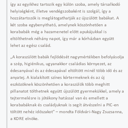
így az egyikhez tartozik egy külön szoba, amely társalkodó
helyiségként, illetve vendégszobaként is szolgál, így a
hozzátartozók is meglátogathatják az újszülött babákat. A
két szoba egybenyitható, amelynek köszönhetően a
korababák még a hazamenetel előtt apukájukkal is
eltölthetnek néhány napot, így már a kórházban együtt
lehet az egész család.
„A koraszülött babák fejlődését nagymértékben befolyásolja
a szép, higiénikus, ugyanakkor családias környezet, az
édesanyával és az édesapával eltöltött minél több idő és az
anyatej. A kialakított színes kórtermeknek és az új
eszközöknek köszönhetően a koraszülők több meghitt
pillanatot tölthetnek együtt újszülött gyermekükkel, amely a
tejtermelésre is jótékony hatással van és emellett a
korababáknak és családjuknak is segít átvészelni a PIC-en
töltött nehéz időszakot" – mondta Földvári-Nagy Zsuzsanna,
a KORE elnöke.