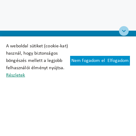
A weboldal sütiket (cookie-kat)
használ, hogy biztonságos
böngészés mellett a legjobb
Nem fogadom el
Elfogadom
Felhasználási feltételek
felhasználói élményt nyújtsa.
Cookie nyilatkozat
Részletek
Adatkezelési tájékoztató
Oldaltérkép
Közadatkereső