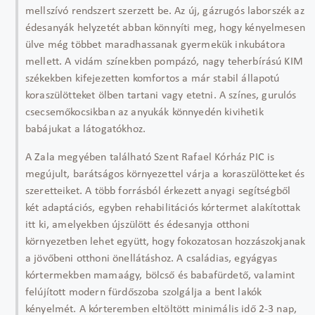
mellszívó rendszert szerzett be. Az új, gázrugós laborszék az
édesanyák helyzetét abban könnyíti meg, hogy kényelmesen
ülve még többet maradhassanak gyermekük inkubátora
mellett. A vidám színekben pompázó, nagy teherbírású KIM
székekben kifejezetten komfortos a már stabil állapotú
koraszülötteket ölben tartani vagy etetni. A színes, gurulós
csecsemőkocsikban az anyukák könnyedén kivihetik
babájukat a látogatókhoz.
A Zala megyében található Szent Rafael Kórház PIC is
megújult, barátságos környezettel várja a koraszülötteket és
szeretteiket. A több forrásból érkezett anyagi segítségből
két adaptációs, egyben rehabilitációs kórtermet alakítottak
itt ki, amelyekben újszülött és édesanyja otthoni
környezetben lehet együtt, hogy fokozatosan hozzászokjanak
a jövőbeni otthoni önellátáshoz. A családias, egyágyas
kórtermekben mamaágy, bölcső és babafürdető, valamint
felújított modern fürdőszoba szolgálja a bent lakók
kényelmét. A kórteremben eltöltött minimális idő 2-3 nap,