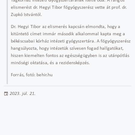
Tagkórház Intézeti Gyógyszertárának ítélte oda. A rangos
elismerést dr. Hegyi Tibor főgyógyszerész vette át prof. dr.
Zupkó Istvántól.
Dr. Hegyi Tibor az elismerés kapcsán elmondta, hogy a
kitűntető címet immár második alkalommal kapta meg a
békéscsabai kórház intézeti gyógyszertára. A főgyógyszerész
hangsúlyozta, hogy intézetük szívesen fogad hallgatókat,
hiszen kiemelten fontos az egészségügyben is az utánpótlás
minőségi oktatása, és a rezidensképzés.
Forrás, fotó: behir.hu
2023. júl. 21.