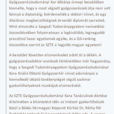
Gyógyszerésztudományi Kar dékánja ünnepi beszédében
kiemelte, hogy a most végzett gyógyszerészek útja nem volt
könnyű a diplomáig, kiérdemelték a doktori címet, és egy
általános megbecsültségnek örvendő diplomát szereztek.
Mint elmondta a Szegedi Tudományegyetem nemzetközi
összesítésekben folyamatosan a legkiválóbb, legnagyobb
presztízsű hazai egyetemek egyike, és a QS-ranking
összesítése szerint az SZTE a legjobb magyar egyetem!
A beszédet követően elismeréseket adott át a dékán. A
gyógyszerészdoktor-avatások történetében már hagyomány,
hogy a Szegedi Tudományegyetem Gyógyszerésztudományi
Kara Kiváló Oktató Gyógyszertár címet adományoz a
kiemelkedő oktató tevékenységet végző szakmai
gyakorlóhelyeknek munkájuk elismeréséül.
Az SZTE Gyógyszerésztudományi Kara Tanácsának döntése
értelmében a kitüntetést idén az intézeti gyakorlóhelyek
közül a Békés Vármegyei Központi Kórház Dr. Réthy Pál