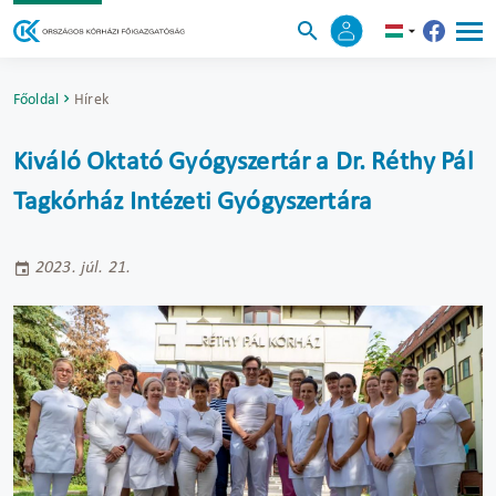
Főoldal
Hírek
Kiváló Oktató Gyógyszertár a Dr. Réthy Pál
Tagkórház Intézeti Gyógyszertára
2023. júl. 21.