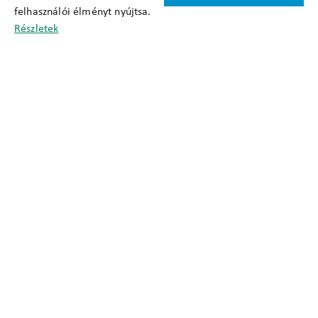
felhasználói élményt nyújtsa.
Cookie nyilatkozat
Részletek
Adatkezelési tájékoztató
Oldaltérkép
Közadatkereső
Akadálymentesítési nyilatkozat
Impresszum
okfo@okfo.gov.hu
+361 356 1522
1125 Budapest, Diós árok 3.