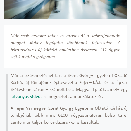
Már csak hetekre lehet az átadástól a székesfehérvári
megyei kórház legújabb tömbjének fejlesztése. A
háromszintes új kórházi épületben összesen 112 ágyon
zajlik majd a gyógyítás.
Már a beüzemelésnél tart a Szent György Egyetemi Oktató
Kórház új tömbjének építésével a Fejér–B.Á.L. és az Épkar
Székesfehérváron – számolt be a Magyar Építők, amely egy
látványos videót
is megosztott a munkálatokról.
A Fejér Vármegyei Szent György Egyetemi Oktató Kórház új
tömbjének több mint 6100 négyzetméteres belső terei
szinte már teljes berendezésükkel elkészültek.