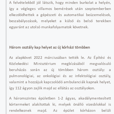
A felvételekből jól látszik, hogy minden burkolat a helyén,
így a végleges villamos bemérések után szeptemberben
elkezdődhettek a gépészeti és automatikai beüzemelések,
beszabályozások, melyeket a külső és belső terekben
egyaránt az utolsó munkafolyamatok követnek.
Három osztály kap helyet az új kórházi tömbben
Az alapkövet 2022 márciusában tették le. Az Építési és
Közlekedési Minisztérium megbízásából megvalósuló
beruházás során az új tömbben három osztály: a
pulmonológiai, az onkológiai és az infektológiai osztály,
valamint a hozzájuk kapcsolódó ambulanciák kapnak helyet,
így 112 ágyon zajlik majd az ellátás az osztályokon.
A háromszintes épületben 1-2 ágyas, akadálymentesített
kórtermeket alakítottak ki, melyek önálló vizesblokkal is
rendelkeznek majd. Az épület kórházon belüli