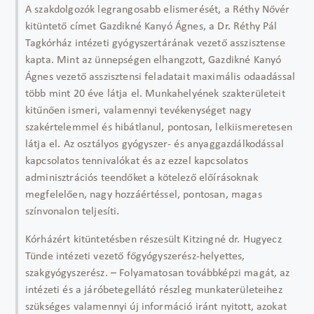
A szakdolgozók legrangosabb elismerését, a Réthy Nővér
kitüntető címet Gazdikné Kanyó Ágnes, a Dr. Réthy Pál
Tagkórház intézeti gyógyszertárának vezető asszisztense
kapta. Mint az ünnepségen elhangzott, Gazdikné Kanyó
Ágnes vezető asszisztensi feladatait maximális odaadással
több mint 20 éve látja el. Munkahelyének szakterületeit
kitűnően ismeri, valamennyi tevékenységet nagy
szakértelemmel és hibátlanul, pontosan, lelkiismeretesen
látja el. Az osztályos gyógyszer- és anyaggazdálkodással
kapcsolatos tennivalókat és az ezzel kapcsolatos
adminisztrációs teendőket a kötelező előírásoknak
megfelelően, nagy hozzáértéssel, pontosan, magas
színvonalon teljesíti.
Kórházért kitüntetésben részesült Kitzingné dr. Hugyecz
Tünde intézeti vezető főgyógyszerész-helyettes,
szakgyógyszerész. – Folyamatosan továbbképzi magát, az
intézeti és a járóbetegellátó részleg munkaterületeihez
szükséges valamennyi új információ iránt nyitott, azokat