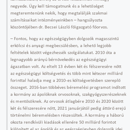
negyede. Úgy kell támogatnunk és a lehetőséget
megteremtenünk nekik, hogy megtalálják szakmai
számításaikat intézményeinkben – hangsúlyozta
köszöntőjében dr. Becsei László főigazgató főorvos.
– Fontos, hogy az egészségügyben dolgozók magasszintű
erkölcsi és anyagi megbecsülésben, a lehető legjobb
feltételek között végezhessék szolgálatukat. 2010 óta a
legnagyobb arányú bérnövekedés az egészségügyi
ágazatban volt. Az eltelt 13 évben két és félszeresére nőtt
az egészségügyi költségvetés és több mint kétezer milliárd
forinttal haladja meg a 2010-es költségvetésben szereplő
összeget. 2016-ban többéves béremelési programot indított
a kormány az ápolóknak orvosoknak, szakgyógyszerészeknek
és mentősöknek. Az orvosok átlagbére 2010 és 2020 között
két és félszeresére nőtt, 2021 januárjától pedig áttörő erejű
történelmi béremelésben részesültek. A kormány a háború
okozta rendkívüli kiadások ellenére 50 milliárd forintot
különített el az ápolók és az egészségügyben dolgozók idei