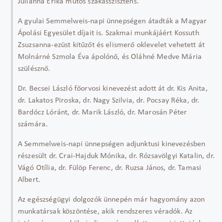
Julianna Erika műtős szakasszisztens.
A gyulai Semmelweis-napi ünnepségen átadták a Magyar
Ápolási Egyesület díjait is. Szakmai munkájáért Kossuth
Zsuzsanna-ezüst kitűzőt és elismerő oklevelet vehetett át
Molnárné Szmola Éva ápolónő, és Oláhné Medve Mária
szülésznő.
Dr. Becsei László főorvosi kinevezést adott át dr. Kis Anita,
dr. Lakatos Piroska, dr. Nagy Szilvia, dr. Pocsay Réka, dr.
Bardócz Lóránt, dr. Marik László, dr. Marosán Péter
számára.
A Semmelweis-napi ünnepségen adjunktusi kinevezésben
részesült dr. Crai-Hajduk Mónika, dr. Rózsavölgyi Katalin, dr.
Vágó Otília, dr. Fülöp Ferenc, dr. Ruzsa János, dr. Tamasi
Albert.
Az egészségügyi dolgozók ünnepén már hagyomány azon
munkatársak köszöntése, akik rendszeres véradók. Az