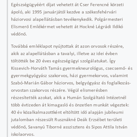
Egészségügyéért díjat vehetett át Cser Ferencné körzeti
ápoló, aki 1995 januárjától kezdve a székesfehérvári
háziorvosi alapellátásban tevékenykedik. Polgármesteri
Elismerő Emlékérmet vehetett át Hockné Légrádi Ildikó
védőnő.
Továbbá emléklapot nyújtottak át azon orvosok részére,
akik az alapellátásban a tavalyi, illetve az idei évben
töltötték be 20 éves egészségügyi szolgálatukat. Így
Kissevich-Horváth Tamás gyermekneurológus, csecsemő- és
gyermekgyógyász szakorvos, házi gyermekorvos, valamint
Szabó-Marián Gábor háziorvos, belgyógyász és foglalkozás-
orvostan szakorvos részére. Végül elismerésben
részesítették azokat, akik a Humán Szolgáltató Intézetnél
több évtizeden át kimagasló és önzetlen munkát végeztek:
40 év közalkalmazottként eltöltött idő alapján jubileumi
jutalomban részesült Rusznákné Deák Erzsébet területi
védőnő, Savanyú Tiborné asszisztens és Sipos Attila István
iskolaorvos.