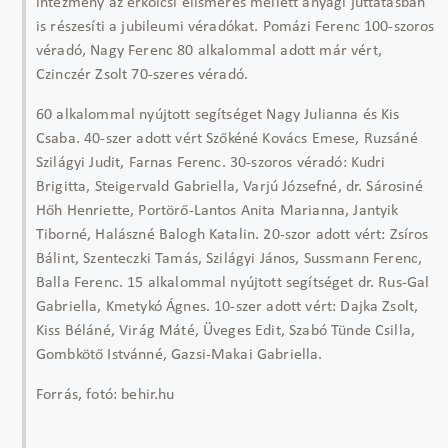
intézmény az erkölcsi elismerés mellett anyagi juttatásban
is részesíti a jubileumi véradókat. Pomázi Ferenc 100-szoros
véradó, Nagy Ferenc 80 alkalommal adott már vért,
Czinczér Zsolt 70-szeres véradó.
60 alkalommal nyújtott segítséget Nagy Julianna és Kis
Csaba. 40-szer adott vért Szőkéné Kovács Emese, Ruzsáné
Szilágyi Judit, Farnas Ferenc. 30-szoros véradó: Kudri
Brigitta, Steigervald Gabriella, Varjú Józsefné, dr. Sárosiné
Hőh Henriette, Portörő-Lantos Anita Marianna, Jantyik
Tiborné, Halászné Balogh Katalin. 20-szor adott vért: Zsíros
Bálint, Szenteczki Tamás, Szilágyi János, Sussmann Ferenc,
Balla Ferenc. 15 alkalommal nyújtott segítséget dr. Rus-Gal
Gabriella, Kmetykó Ágnes. 10-szer adott vért: Dajka Zsolt,
Kiss Béláné, Virág Máté, Üveges Edit, Szabó Tünde Csilla,
Gombkötő Istvánné, Gazsi-Makai Gabriella.
Forrás, fotó: behir.hu