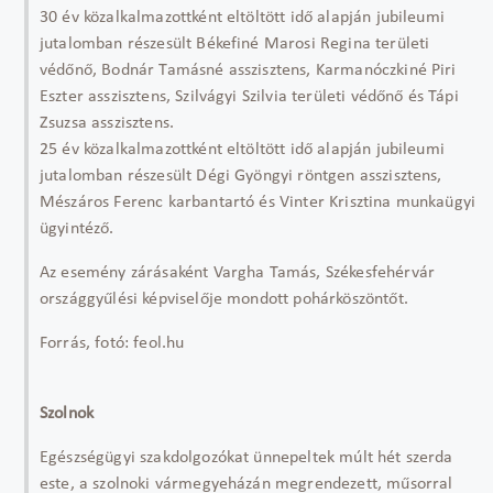
30 év közalkalmazottként eltöltött idő alapján jubileumi
jutalomban részesült Békefiné Marosi Regina területi
védőnő, Bodnár Tamásné asszisztens, Karmanóczkiné Piri
Eszter asszisztens, Szilvágyi Szilvia területi védőnő és Tápi
Zsuzsa asszisztens.
25 év közalkalmazottként eltöltött idő alapján jubileumi
jutalomban részesült Dégi Gyöngyi röntgen asszisztens,
Mészáros Ferenc karbantartó és Vinter Krisztina munkaügyi
ügyintéző.
Az esemény zárásaként Vargha Tamás, Székesfehérvár
országgyűlési képviselője mondott pohárköszöntőt.
Forrás, fotó: feol.hu
Szolnok
Egészségügyi szakdolgozókat ünnepeltek múlt hét szerda
este, a szolnoki vármegyeházán megrendezett, műsorral