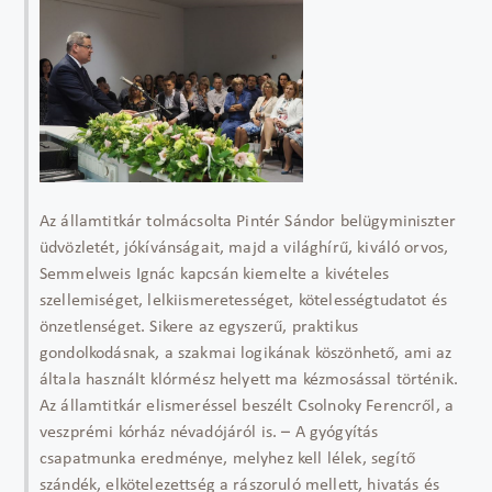
Az államtitkár tolmácsolta Pintér Sándor belügyminiszter
üdvözletét, jókívánságait, majd a világhírű, kiváló orvos,
Semmelweis Ignác kapcsán kiemelte a kivételes
szellemiséget, lelkiismeretességet, kötelességtudatot és
önzetlenséget. Sikere az egyszerű, praktikus
gondolkodásnak, a szakmai logikának köszönhető, ami az
általa használt klórmész helyett ma kézmosással történik.
Az államtitkár elismeréssel beszélt Csolnoky Ferencről, a
veszprémi kórház névadójáról is. – A gyógyítás
csapatmunka eredménye, melyhez kell lélek, segítő
szándék, elkötelezettség a rászoruló mellett, hivatás és