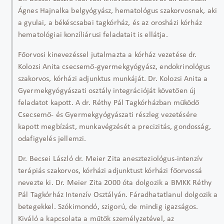
Ágnes Hajnalka belgyógyász, hematológus szakorvosnak, aki
a gyulai, a békéscsabai tagkórház, és az orosházi kórház
hematológiai konzíliárusi feladatait is ellátja.
Főorvosi kinevezéssel jutalmazta a kórház vezetése dr.
Kolozsi Anita csecsemő-gyermekgyógyász, endokrinológus
szakorvos, kórházi adjunktus munkáját. Dr. Kolozsi Anita a
Gyermekgyógyászati osztály integrációját követően új
feladatot kapott. A dr. Réthy Pál Tagkórházban működő
Csecsemő- és Gyermekgyógyászati részleg vezetésére
kapott megbízást, munkavégzését a precizitás, gondosság,
odafigyelés jellemzi.
Dr. Becsei László dr. Meier Zita aneszteziológus-intenzív
terápiás szakorvos, kórházi adjunktust kórházi főorvossá
nevezte ki. Dr. Meier Zita 2000 óta dolgozik a BMKK Réthy
Pál Tagkórház Intenzív Osztályán. Fáradhatatlanul dolgozik a
betegekkel. Szókimondó, szigorú, de mindig igazságos.
Kiváló a kapcsolata a műtők személyzetével, az