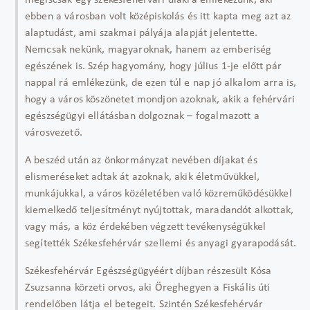
ebben a városban volt középiskolás és itt kapta meg azt az
alaptudást, ami szakmai pályája alapját jelentette.
Nemcsak nekünk, magyaroknak, hanem az emberiség
egészének is. Szép hagyomány, hogy július 1-je előtt pár
nappal rá emlékezünk, de ezen túl e nap jó alkalom arra is,
hogy a város köszönetet mondjon azoknak, akik a fehérvári
egészségügyi ellátásban dolgoznak – fogalmazott a
városvezető.
A beszéd után az önkormányzat nevében díjakat és
elismeréseket adtak át azoknak, akik életművükkel,
munkájukkal, a város közéletében való közreműködésükkel
kiemelkedő teljesítményt nyújtottak, maradandót alkottak,
vagy más, a köz érdekében végzett tevékenységükkel
segítették Székesfehérvár szellemi és anyagi gyarapodását.
Székesfehérvár Egészségügyéért díjban részesült Kósa
Zsuzsanna körzeti orvos, aki Öreghegyen a Fiskális úti
rendelőben látja el betegeit. Szintén Székesfehérvár