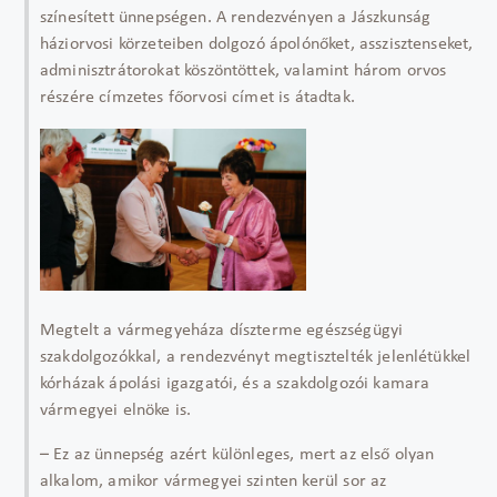
színesített ünnepségen. A rendezvényen a Jászkunság
háziorvosi körzeteiben dolgozó ápolónőket, asszisztenseket,
adminisztrátorokat köszöntöttek, valamint három orvos
részére címzetes főorvosi címet is átadtak.
Megtelt a vármegyeháza díszterme egészségügyi
szakdolgozókkal, a rendezvényt megtisztelték jelenlétükkel
kórházak ápolási igazgatói, és a szakdolgozói kamara
vármegyei elnöke is.
– Ez az ünnepség azért különleges, mert az első olyan
alkalom, amikor vármegyei szinten kerül sor az