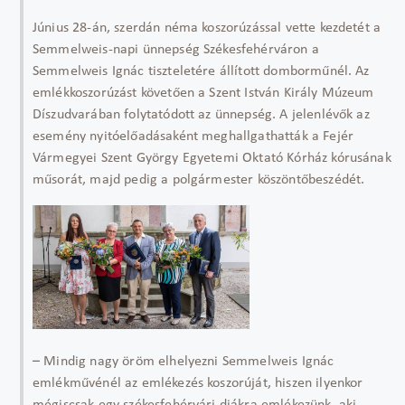
Június 28-án, szerdán néma koszorúzással vette kezdetét a
Semmelweis-napi ünnepség Székesfehérváron a
Semmelweis Ignác tiszteletére állított domborműnél. Az
emlékkoszorúzást követően a Szent István Király Múzeum
Díszudvarában folytatódott az ünnepség. A jelenlévők az
esemény nyitóelőadásaként meghallgathatták a Fejér
Vármegyei Szent György Egyetemi Oktató Kórház kórusának
műsorát, majd pedig a polgármester köszöntőbeszédét.
– Mindig nagy öröm elhelyezni Semmelweis Ignác
emlékművénél az emlékezés koszorúját, hiszen ilyenkor
mégiscsak egy székesfehérvári diákra emlékezünk, aki