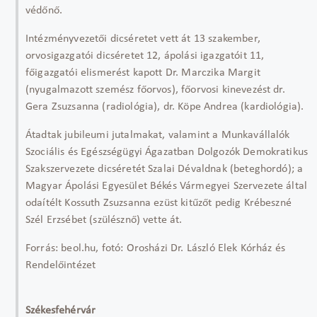
védőnő.
Intézményvezetői dicséretet vett át 13 szakember,
orvosigazgatói dicséretet 12, ápolási igazgatóit 11,
főigazgatói elismerést kapott Dr. Marczika Margit
(nyugalmazott szemész főorvos), főorvosi kinevezést dr.
Gera Zsuzsanna (radiológia), dr. Köpe Andrea (kardiológia).
Átadtak jubileumi jutalmakat, valamint a Munkavállalók
Szociális és Egészségügyi Ágazatban Dolgozók Demokratikus
Szakszervezete dicséretét Szalai Dévaldnak (beteghordó); a
Magyar Ápolási Egyesület Békés Vármegyei Szervezete által
odaítélt Kossuth Zsuzsanna ezüst kitűzőt pedig Krébeszné
Szél Erzsébet (szülésznő) vette át.
Forrás: beol.hu, fotó: Orosházi Dr. László Elek Kórház és
Rendelőintézet
Székesfehérvár