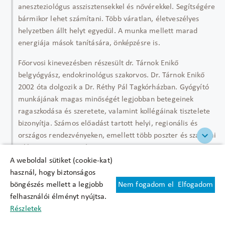
aneszteziológus asszisztensekkel és nővérekkel. Segítségére
bármikor lehet számítani. Több váratlan, életveszélyes
helyzetben állt helyt egyedül. A munka mellett marad
energiája mások tanítására, önképzésre is.
Főorvosi kinevezésben részesült dr. Tárnok Enikő
belgyógyász, endokrinológus szakorvos. Dr. Tárnok Enikő
2002 óta dolgozik a Dr. Réthy Pál Tagkórházban. Gyógyító
munkájának magas minőségét legjobban betegeinek
ragaszkodása és szeretete, valamint kollégáinak tisztelete
bizonyítja. Számos előadást tartott helyi, regionális és
országos rendezvényeken, emellett több poszter és szakmai
cikk szerzője, vagy társszerzője.
A weboldal sütiket (cookie-kat)
Forrás, fotó: behir.hu
használ, hogy biztonságos
böngészés mellett a legjobb
Nem fogadom el
Elfogadom
felhasználói élményt nyújtsa.
Zalaegerszeg
Részletek
A kórház fennállásának 175. évfordulóját és a Semmelweis