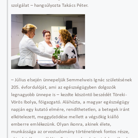
szolgálat – hangsúlyozta Takács Péter.
– Július elsején ünnepeljük Semmelweis Ignác születésének
205. évfordulóját, ami az egészségügyben dolgozók
legnagyobb ünnepe is – kezdte köszöntő beszédét Töreki-
Vörös Ibolya, főigazgató. Aláhúzta, a magyar egészségügy
napján egy kutató elmére, rendíthetetlen, a betegek iránt
elkötelezett, meggyőződése mellett a végsőkig kiálló
emberre emlékezünk. Olyan ikonra, akinek élete,
munkássága az orvostudomány történetének fontos része,