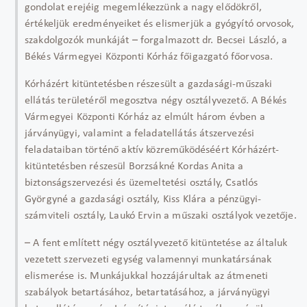
gondolat erejéig megemlékezzünk a nagy elődökről,
értékeljük eredményeiket és elismerjük a gyógyító orvosok,
szakdolgozók munkáját – forgalmazott dr. Becsei László, a
Békés Vármegyei Központi Kórház főigazgató főorvosa.
Kórházért kitüntetésben részesült a gazdasági-műszaki
ellátás területéről megosztva négy osztályvezető. A Békés
Vármegyei Központi Kórház az elmúlt három évben a
járványügyi, valamint a feladatellátás átszervezési
feladataiban történő aktív közreműködéséért Kórházért-
kitüntetésben részesül Borzsákné Kordas Anita a
biztonságszervezési és üzemeltetési osztály, Csatlós
Györgyné a gazdasági osztály, Kiss Klára a pénzügyi-
számviteli osztály, Laukó Ervin a műszaki osztályok vezetője.
– A fent említett négy osztályvezető kitüntetése az általuk
vezetett szervezeti egység valamennyi munkatársának
elismerése is. Munkájukkal hozzájárultak az átmeneti
szabályok betartásához, betartatásához, a járványügyi