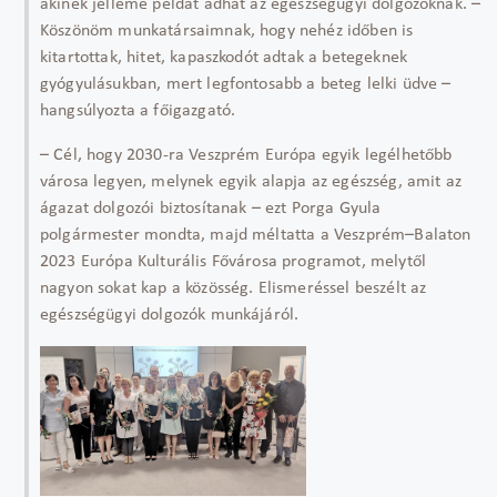
akinek jelleme példát adhat az egészségügyi dolgozóknak. –
Köszönöm munkatársaimnak, hogy nehéz időben is
kitartottak, hitet, kapaszkodót adtak a betegeknek
gyógyulásukban, mert legfontosabb a beteg lelki üdve –
hangsúlyozta a főigazgató.
– Cél, hogy 2030-ra Veszprém Európa egyik legélhetőbb
városa legyen, melynek egyik alapja az egészség, amit az
ágazat dolgozói biztosítanak – ezt Porga Gyula
polgármester mondta, majd méltatta a Veszprém–Balaton
2023 Európa Kulturális Fővárosa programot, melytől
nagyon sokat kap a közösség. Elismeréssel beszélt az
egészségügyi dolgozók munkájáról.