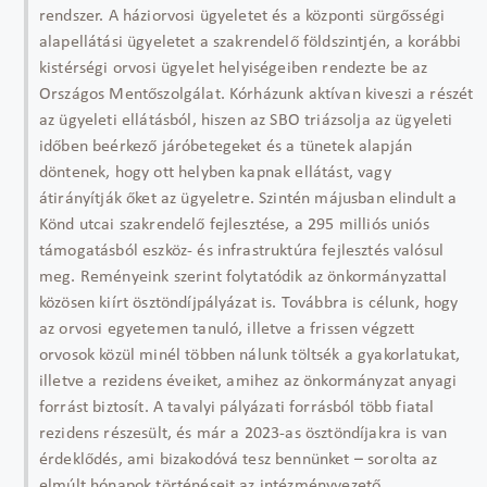
rendszer. A háziorvosi ügyeletet és a központi sürgősségi
alapellátási ügyeletet a szakrendelő földszintjén, a korábbi
kistérségi orvosi ügyelet helyiségeiben rendezte be az
Országos Mentőszolgálat. Kórházunk aktívan kiveszi a részét
az ügyeleti ellátásból, hiszen az SBO triázsolja az ügyeleti
időben beérkező járóbetegeket és a tünetek alapján
döntenek, hogy ott helyben kapnak ellátást, vagy
átirányítják őket az ügyeletre. Szintén májusban elindult a
Könd utcai szakrendelő fejlesztése, a 295 milliós uniós
támogatásból eszköz- és infrastruktúra fejlesztés valósul
meg. Reményeink szerint folytatódik az önkormányzattal
közösen kiírt ösztöndíjpályázat is. Továbbra is célunk, hogy
az orvosi egyetemen tanuló, illetve a frissen végzett
orvosok közül minél többen nálunk töltsék a gyakorlatukat,
illetve a rezidens éveiket, amihez az önkormányzat anyagi
forrást biztosít. A tavalyi pályázati forrásból több fiatal
rezidens részesült, és már a 2023-as ösztöndíjakra is van
érdeklődés, ami bizakodóvá tesz bennünket – sorolta az
elmúlt hónapok történéseit az intézményvezető.