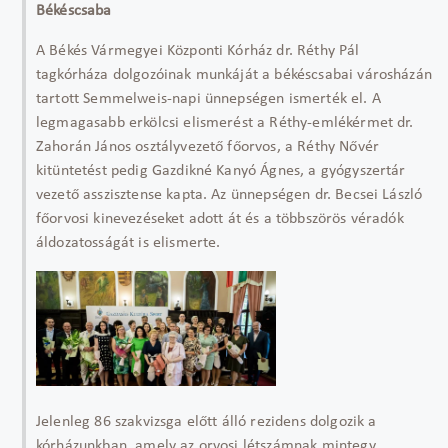
Békéscsaba
A Békés Vármegyei Központi Kórház dr. Réthy Pál
tagkórháza dolgozóinak munkáját a békéscsabai városházán
tartott Semmelweis-napi ünnepségen ismerték el. A
legmagasabb erkölcsi elismerést a Réthy-emlékérmet dr.
Zahorán János osztályvezető főorvos, a Réthy Nővér
kitüntetést pedig Gazdikné Kanyó Ágnes, a gyógyszertár
vezető asszisztense kapta. Az ünnepségen dr. Becsei László
főorvosi kinevezéseket adott át és a többszörös véradók
áldozatosságát is elismerte.
Jelenleg 86 szakvizsga előtt álló rezidens dolgozik a
kórházunkban, amely az orvosi létszámnak mintegy