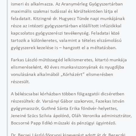
ismeri és alkalmazza. Az Aranymérleg Gyógyszertárban
maximális szakmai tudással és körültekintően látja el
feladatait. Kitzingné dr. Hugyecz Tünde napi munkájának
része az intézeti gyógyszertárban előállított infúziókkal
kapcsolatos gyógyszerészi tevékenység. Feladatai közé
tartozik a különkeretes, valamint a tételes elszámolású
gyógyszerek kezelése is – hangzott el a méltatásban.
Farkas László műtőssegéd lelkiismeretes, kitartó munkája
elismeréseként, 40 éves munkaviszonyának és nyugdíjba
vonulásának alkalmából „Kórházért” elismerésben
részesült.
A békéscsabai kórházban többen főigazgatói dicséretben
részesültek: dr. Varsányi Gábor szakorvos, Fazekas István
gyógymasszőr, Guthné Sánta Erika főnővér-helyettes,
Jeneiné Szűcs Szilvia ápolónő, Oláh Veronika adminisztrátor,
Bocsorné Papp Ildikó műszaki és pénzügyi ügyintéző.
Dr. Becsei László főorvosi kinevezést adott át dr. Bereczki