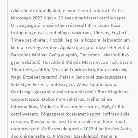
A köszöntők után díjakat, elismeréseket adtak át. Az Év
közössége 2023 díjat a 20 éves érsebészeti osztály kapta.
Orvosigazgatói dicséretben részesült Bíró Eszter Róza
izotóp-diagnoszta, radiológus szakorvos, főorvos, Englert
Tímea pszichiáter, Hozdik Regina, a központi laboratórium
kémiai részlegvezetője. Ápolási igazgatói dicséretet vett át
Bardonné Molnár Györgyi ápoló, Csicsicsné Lakatos Ildikó
gyermekápoló, Horváthné Mátyás Márta orvosírnok, László
Tibor betegszállító, Muzsiné Lubrincz Brigitta orvosírnok,
Nagy Erzsébet takarító, Palatin Sándorné szakasszisztens,
Sebestyén Ferenc, műtőssegéd, Weisz Katalin ápoló.
Gazdasági igazgatói dicséretben részesült Bors Magdolna
csoportvezető, Dobos Imre raktáros, Fraller János
informatikus, Madarász Éva adminisztrátor, Nyögér Rita
osztályvezető. Főigazgatói dicséretet kapott Hoffman Júlia
rezidens, Kondorné Kerezsi Tímea szülésznő, Rédei Judit
csoportvezető. Az Év szakdolgozója 2023 díjat Kovács Anita,
ápoló érdemelte ki. A Magyar Szakdolgozói Kamara