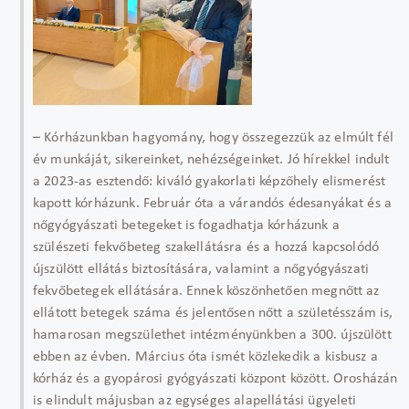
– Kórházunkban hagyomány, hogy összegezzük az elmúlt fél
év munkáját, sikereinket, nehézségeinket. Jó hírekkel indult
a 2023-as esztendő: kiváló gyakorlati képzőhely elismerést
kapott kórházunk. Február óta a várandós édesanyákat és a
nőgyógyászati betegeket is fogadhatja kórházunk a
szülészeti fekvőbeteg szakellátásra és a hozzá kapcsolódó
újszülött ellátás biztosítására, valamint a nőgyógyászati
fekvőbetegek ellátására. Ennek köszönhetően megnőtt az
ellátott betegek száma és jelentősen nőtt a születésszám is,
hamarosan megszülethet intézményünkben a 300. újszülött
ebben az évben. Március óta ismét közlekedik a kisbusz a
kórház és a gyopárosi gyógyászati központ között. Orosházán
is elindult májusban az egységes alapellátási ügyeleti