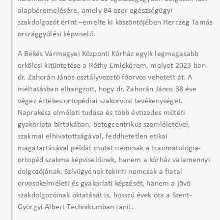
alapbéremelésére, amely 84 ezer egészségügyi
szakdolgozót érint –emelte ki köszöntőjében Herczeg Tamás
országgyűlési képviselő.
A Békés Vármegyei Központi Kórház egyik legmagasabb
erkölcsi kitüntetése a Réthy Emlékérem, melyet 2023-ban
dr. Zahorán János osztályvezető főorvos vehetett át. A
méltatásban elhangzott, hogy dr. Zahorán János 38 éve
végez értékes ortopédiai szakorvosi tevékenységet.
Naprakész elméleti tudása és több évtizedes műtéti
gyakorlata birtokában, betegcentrikus szemléletével,
szakmai elhivatottságával, feddhetetlen etikai
magatartásával példát mutat nemcsak a traumatológia-
ortopéd szakma képviselőinek, hanem a kórház valamennyi
dolgozójának. Szívügyének tekinti nemcsak a fiatal
orvosokelméleti és gyakorlati képzését, hanem a jövő
szakdolgozóinak oktatását is, hosszú évek óta a Szent-
Györgyi Albert Technikumban tanít.