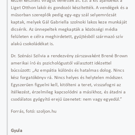
kézzel készített virágot vehettek át. Ezt a kis ajándékot a
Liget Otthon lakói és gondozói készítették. A vendégek és a
műsorban szereplők pedig egy-egy szál selyemrózsát
kaptak, melyek Gál Gabriella szolnoki lakos keze munkáját
dicsérik. Az ünnepeltek megkapták a közösségi média
felületen e célra meghirdetett, gyűjtésből származó szív
alakú csokoládékat is.
Dr. Szénási Szilvia a rendezvény zárszavaként Brené Brown
amerikai író és pszichológustól választott idézettel
búcsúzott: „Az empátia különös és hatalmas dolog. Nincs
kész forgatókönyv rá. Nincs helyes és helytelen módszer.
Egyszerűen figyelni kell, kitölteni a teret, visszafogni az
ítélkezést, érzelmileg kapcsolódni a másikhoz, és átadni a
csodálatos gyógyító erejű üzenetet: nem vagy egyedül.”
Forrás, fotó: szoljon.hu
Gyula