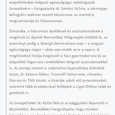
alapellátásban dolgozó egészségügyi szakdolgozók
ünneplésére – hangoztatta dr. Szénási Szilvia, a vármegye
kollegiális szakmai vezető háziorvosa, az esemény
megszervezője és háziasszonya.
Elmondta, a háziorvosi ápolóknak és asszisztenseknek a
meghívót az Ápolók Nemzetközi Világnapján küldték ki, az
eseményt pedig a közelgő Semmelweis-nap – a magyar
egészségügy napja – okán szervezték erre a napra. A
meghívottak listája kiegészült a házi gyermekorvosi és az
alapellátó fogorvosi rendelőkben dolgozó asszisztensekkel
is. Az ünnepi műsort a szakmához kapcsolódva állították
össze, dr. Katona Gábor, Tiszaroff háziorvosa, címzetes
főorvos és Tóth István, a kísérője adott elő zeneszámokat,
valamint több produkcióval felléptek a Liget Otthon lakói és
gondozói is.
Az ünnepelteket dr. Kállai Mária országgyűlési képviselő is
köszöntötte. Beszédében hangsúlyozta, hogy minden