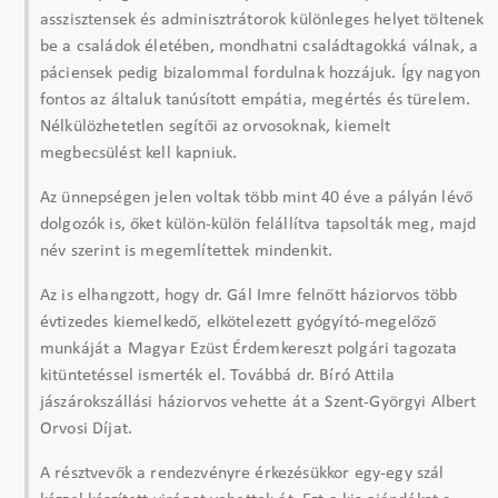
asszisztensek és adminisztrátorok különleges helyet töltenek
be a családok életében, mondhatni családtagokká válnak, a
páciensek pedig bizalommal fordulnak hozzájuk. Így nagyon
fontos az általuk tanúsított empátia, megértés és türelem.
Nélkülözhetetlen segítői az orvosoknak, kiemelt
megbecsülést kell kapniuk.
Az ünnepségen jelen voltak több mint 40 éve a pályán lévő
dolgozók is, őket külön-külön felállítva tapsolták meg, majd
név szerint is megemlítettek mindenkit.
Az is elhangzott, hogy dr. Gál Imre felnőtt háziorvos több
évtizedes kiemelkedő, elkötelezett gyógyító-megelőző
munkáját a Magyar Ezüst Érdemkereszt polgári tagozata
kitüntetéssel ismerték el. Továbbá dr. Bíró Attila
jászárokszállási háziorvos vehette át a Szent-Györgyi Albert
Orvosi Díjat.
A résztvevők a rendezvényre érkezésükkor egy-egy szál