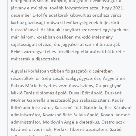
betegellátás során. Irányító, integráló tevékenységük a
járvány elmúltával tovább folytatódott azzal, hogy 2021.
december 1-től feladatkörük kibővült az orosházi városi
kórház gazdasági-műszaki tevékenységének teljeskörű
biztosításával. Az általuk irányított szervezeti egységek ma
már három, korábban önállóan működő intézmény
sajátosságait ötvöző, ún. jógyakorlat szerint biztosítják
Békés vármegye teljes fekvőbeteg ellátásának hátterét –
méltatták a díjazottakat.
A gyulai kórházban többen főigazgatói dicséretben
részesültek: dr. Szép László szakgyógyszerész, Árgyelánné
Patkás Mária helyettes vezetőasszisztens, Csepreghyné
Mikló Teréz diplomás ápoló, Dunai Edit ápoló, Duskáné
Molnár Gabriella aneszteziológus szakasszisztens, Kádár
Ildikó adminisztrátor, Karaszné Tóth Gabriella, Kiss Károlyné
adminisztrátor, Kovácsné Beke Szilvia ápoló, Kovan Jánosné
adminisztrátor, Moldován Angéla dietetikus, Osztroluczki
Istvánné orvos írnok, Perlaki Tiborné asszisztens, Szabó