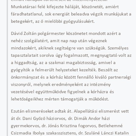
Munkatársai felé kifejezte háláját, köszönetét, amiért
fáradhatatlanul, sok energiát beleadva végzik munkájukat a
betegekért, az ő mielőbbi gyógyulásukért.
Dávid Zoltán polgármester köszönetet mondott azért a
nehéz szolgálatért, amit nap nap után végeznek
mindazokért, akiknek segítségre van szükségük. Személyes
tapasztalatait sorolva úgy fogalmazott, megnyugtató volt az
a higgadtság, az a szakmai magabiztosság, amivel a
gyógyítók a felmerült helyzeteket kezelték. Beszélt az
önkormányzat és a kórház között fennálló kiváló partnerségi
viszonyról, melynek eredményeként az intézmény
vezetésével együttműködve figyelnek a kórházra és
lehetőségeikhez mérten támogatják a működést.
Ezután elismeréseket adtak át. Alapellátási elismerést vett
át dr. Dani Győző háziorvos, dr. Dimák Andor házi
gyermekorvos, dr. Jónás Krisztina fogorvos, Betlehemné
Csizmadia Ibolya szakasszisztens, dr. Szuláné Lánczi Katalin