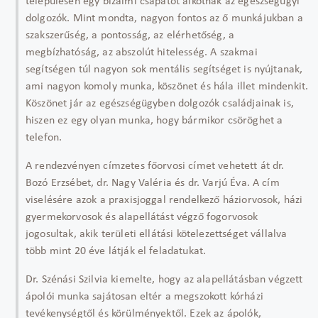
településen egy bizalmi csapatot alkotnak az egészségügyi
dolgozók. Mint mondta, nagyon fontos az ő munkájukban a
szakszerűség, a pontosság, az elérhetőség, a
megbízhatóság, az abszolút hitelesség. A szakmai
segítségen túl nagyon sok mentális segítséget is nyújtanak,
ami nagyon komoly munka, köszönet és hála illet mindenkit.
Köszönet jár az egészségügyben dolgozók családjainak is,
hiszen ez egy olyan munka, hogy bármikor csöröghet a
telefon.
A rendezvényen címzetes főorvosi címet vehetett át dr.
Bozó Erzsébet, dr. Nagy Valéria és dr. Varjú Éva. A cím
viselésére azok a praxisjoggal rendelkező háziorvosok, házi
gyermekorvosok és alapellátást végző fogorvosok
jogosultak, akik területi ellátási kötelezettséget vállalva
több mint 20 éve látják el feladatukat.
Dr. Szénási Szilvia kiemelte, hogy az alapellátásban végzett
ápolói munka sajátosan eltér a megszokott kórházi
tevékenységtől és körülményektől. Ezek az ápolók,