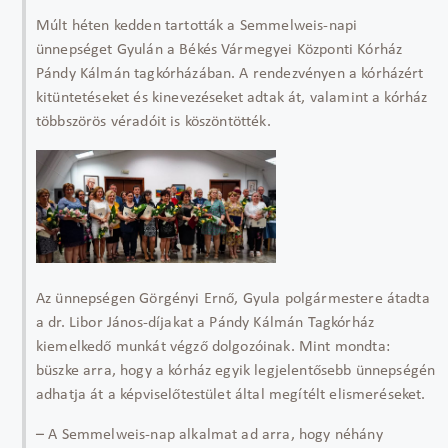
Múlt héten kedden tartották a Semmelweis-napi
ünnepséget Gyulán a Békés Vármegyei Központi Kórház
Pándy Kálmán tagkórházában. A rendezvényen a kórházért
kitüntetéseket és kinevezéseket adtak át, valamint a kórház
többszörös véradóit is köszöntötték.
Az ünnepségen Görgényi Ernő, Gyula polgármestere átadta
a dr. Libor János-díjakat a Pándy Kálmán Tagkórház
kiemelkedő munkát végző dolgozóinak. Mint mondta:
büszke arra, hogy a kórház egyik legjelentősebb ünnepségén
adhatja át a képviselőtestület által megítélt elismeréseket.
– A Semmelweis-nap alkalmat ad arra, hogy néhány