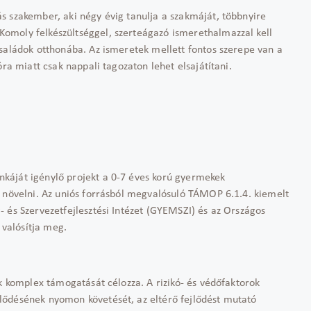
s szakember, aki négy évig tanulja a szakmáját, többnyire
omoly felkészültséggel, szerteágazó ismerethalmazzal kell
családok otthonába. Az ismeretek mellett fontos szerepe van a
óra miatt csak nappali tagozaton lehet elsajátítani.
káját igénylő projekt a 0-7 éves korú gyermekek
a növelni. Az uniós forrásból megvalósuló TÁMOP 6.1.4. kiemelt
 és Szervezetfejlesztési Intézet (GYEMSZI) és az Országos
 valósítja meg.
ek komplex támogatását célozza. A rizikó- és védőfaktorok
lődésének nyomon követését, az eltérő fejlődést mutató