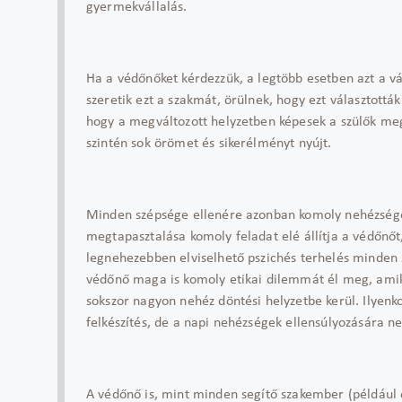
gyermekvállalás.
Ha a védőnőket kérdezzük, a legtöbb esetben azt a v
szeretik ezt a szakmát, örülnek, hogy ezt választottá
hogy a megváltozott helyzetben képesek a szülők megta
szintén sok örömet és sikerélményt nyújt.
Minden szépsége ellenére azonban komoly nehézségekk
megtapasztalása komoly feladat elé állítja a védőnő
legnehezebben elviselhető pszichés terhelés minden 
védőnő maga is komoly etikai dilemmát él meg, amikor
sokszor nagyon nehéz döntési helyzetbe kerül. Ilyenk
felkészítés, de a napi nehézségek ellensúlyozására 
A védőnő is, mint minden segítő szakember (például o