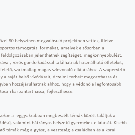
özel 80 helyszínen megvalósuló projektben vettek, illetve
soportos támogatási formákat, amelyek elsősorban a
 feldolgozásában jelenthetnek segítséget, megkönnyebbülést.
val, közös gondolkodással találhatnak használható ötleteket,
elelő, szakmailag magas színvonalú ellátásához. A szupervízió
 a saját belső vívódásait, érzelmi terheit megoszthassa és
gyban hozzájárulhatnak ahhoz, hogy a védőnő a legfontosabb
osan karbantarthassa, fejleszthesse.
ásokon a leggyakrabban megbeszélt témák között találjuk a
lődésű, valamint hátrányos helyzetű gyermekek ellátását. Kisebb
ntő témák még a gyász, a veszteség a családban és a korai