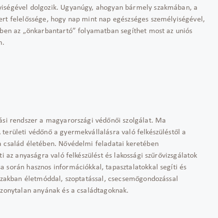
yiségével dolgozik. Ugyanúgy, ahogyan bármely szakmában, a
ert felelőssége, hogy nap mint nap egészséges személyiségével,
Ebben az „önkarbantartó” folyamatban segíthet most az uniós
m.
tási rendszer a magyarországi védőnői szolgálat. Ma
területi védőnő a gyermekvállalásra való felkészüléstől a
a család életében. Nővédelmi feladatai keretében
ti az anyaságra való felkészülést és lakossági szűrővizsgálatok
 során hasznos információkkal, tapasztalatokkal segíti és
dőszakban életmóddal, szoptatással, csecsemőgondozással
bizonytalan anyának és a családtagoknak.