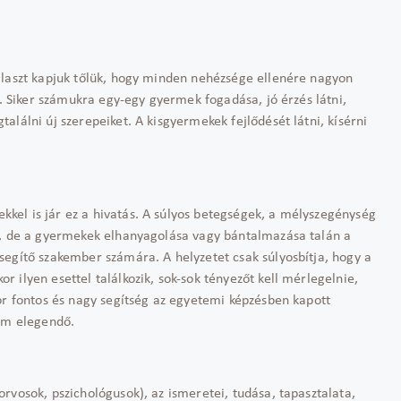
álaszt kapjuk tőlük, hogy minden nehézsége ellenére nagyon
k. Siker számukra egy-egy gyermek fogadása, jó érzés látni,
lálni új szerepeiket. A kisgyermekek fejlődését látni, kísérni
el is jár ez a hivatás. A súlyos betegségek, a mélyszegénység
t, de a gyermekek elhanyagolása vagy bántalmazása talán a
segítő szakember számára. A helyzetet csak súlyosbítja, hogy a
 ilyen esettel találkozik, sok-sok tényezőt kell mérlegelnie,
or fontos és nagy segítség az egyetemi képzésben kapott
nem elegendő.
rvosok, pszichológusok), az ismeretei, tudása, tapasztalata,