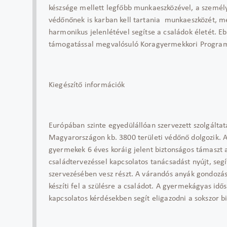
készsége mellett legfőbb munkaeszközével, a személ
védőnőnek is karban kell tartania munkaeszközét, m
harmonikus jelenlétével segítse a családok életét. 
támogatással megvalósuló Koragyermekkori Progra
Kiegészítő információk
Európában szinte egyedülállóan szervezett szolgálta
Magyarországon kb. 3800 területi védőnő dolgozik. A 
gyermekek 6 éves koráig jelent biztonságos támaszt 
családtervezéssel kapcsolatos tanácsadást nyújt, segí
szervezésében vesz részt. A várandós anyák gondozása
készíti fel a szülésre a családot. A gyermekágyas i
kapcsolatos kérdésekben segít eligazodni a sokszor 