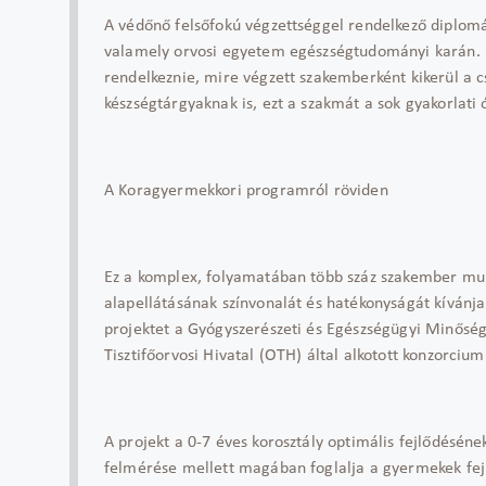
A védőnő felsőfokú végzettséggel rendelkező diplomá
valamely orvosi egyetem egészségtudományi karán. K
rendelkeznie, mire végzett szakemberként kikerül a 
készségtárgyaknak is, ezt a szakmát a sok gyakorlati 
A Koragyermekkori programról röviden
Ez a komplex, folyamatában több száz szakember mun
alapellátásának színvonalát és hatékonyságát kívánj
projektet a Gyógyszerészeti és Egészségügyi Minőség-
Tisztifőorvosi Hivatal (OTH) által alkotott konzorcium
A projekt a 0-7 éves korosztály optimális fejlődésén
felmérése mellett magában foglalja a gyermekek fej