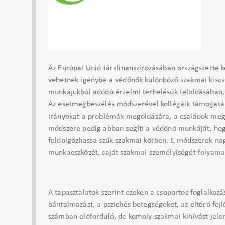
Az Európai Unió társfinanszírozásában országszerte k
vehetnek igénybe a védőnők különböző szakmai kisc
munkájukból adódó érzelmi terhelésük feloldásában,
Az esetmegbeszélés módszerével kollégáik támogatásá
irányokat a problémák megoldására, a családok megf
módszere pedig abban segíti a védőnő munkáját, hogy
feldolgozhassa szűk szakmai körben. E módszerek na
munkaeszközét, saját szakmai személyiségét folyamat
A tapasztalatok szerint ezeken a csoportos foglalkoz
bántalmazást, a pszichés betegségeket, az eltérő fej
számban előforduló, de komoly szakmai kihívást jele