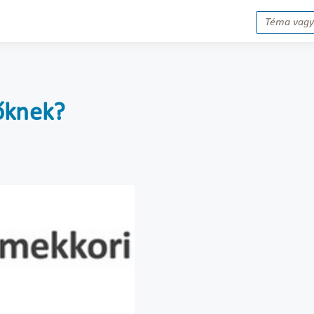
őknek?